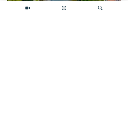
Pretraživač
Vrbas prkosi vrućini
Video
Vatrogasci gase požare u Srbiji, dok
toplotni talas ne jenjava
Dunav testira energetsku stabilnost
država kroz koje protiče