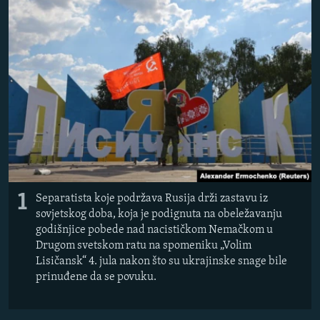
ISPRIČAJ MI
DNEVNO@RSE
SPECIJALI RSE
VIŠE OD NASLOVA
PRATITE NAS
GENOCID U SREBRENICI
POPLAVE I KLIZIŠTA U BIH 2024.
TV LIBERTY
Sve RFE/RL stranice
POST SCRIPTUM
1
Separatista koje podržava Rusija drži zastavu iz
sovjetskog doba, koja je podignuta na obeležavanju
MOJA EVROPA
godišnjice pobede nad nacističkom Nemačkom u
TRI DECENIJE OD RATA U BIH
Drugom svetskom ratu na spomeniku „Volim
Lisičansk“ 4. jula nakon što su ukrajinske snage bile
SVE KARTE DEJTONA
prinuđene da se povuku.
NASTANAK I RASPAD JUGOSLAVIJE