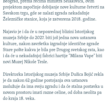
Beograd, prema rečima ministra Selakovića, ovim
projektom započinje dobijanje nove kulturne četvrti na
Savskom trgu, gde se nalazi zgrada nekadašnje
Železničke stanice, koja je zatvorena 2018. godine.
Najavio je i da će u neposrednoj blizini Istorijskog
muzeja Srbije do 2027. biti još jedna nova ustanova
kulture, nakon završetka izgradnje identične zgrade
Stare pošte kakva je bila pre Drugog svetskog rata, kao
i da će u nekadašnjoj fabrici hartije "Milana Vape" biti
novi Muzej Nikole Tesle.
Direktorka Istorijskog muzeja Srbije Dušica Bojić rekla
je da nakon 62 godine postojanja ova ustanova
zaslužuje da ima svoju zgradu i da će stalna postavka u
novom prostoru imati razne celine, od doba neolita pa
do kraja 18. veka.