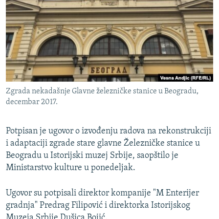
ISPRIČAJ MI
DNEVNO@RSE
SPECIJALI RSE
VIŠE OD NASLOVA
PRATITE NAS
GENOCID U SREBRENICI
Zgrada nekadašnje Glavne železničke stanice u Beogradu,
POPLAVE I KLIZIŠTA U BIH 2024.
decembar 2017.
TV LIBERTY
Sve RFE/RL stranice
Potpisan je ugovor o izvođenju radova na rekonstrukciji
POST SCRIPTUM
i adaptaciji zgrade stare glavne Železničke stanice u
MOJA EVROPA
Beogradu u Istorijski muzej Srbije, saopštilo je
Ministarstvo kulture u ponedeljak.
TRI DECENIJE OD RATA U BIH
SVE KARTE DEJTONA
Ugovor su potpisali direktor kompanije "M Enterijer
NASTANAK I RASPAD JUGOSLAVIJE
gradnja" Predrag Filipović i direktorka Istorijskog
Muzeja Srbije Dušica Bojić.