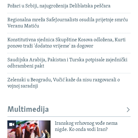
Požari u Srbiji, najugroženija Deliblatska peščara
Regionalna mreža SafeJournalists osudila prijetnje smrću
Veranu Matiću
Konstitutivna sjednica Skupštine Kosova odložena, Kurti
ponovo traži 'dodatno vrijeme' za dogovor
Saudijska Arabija, Pakistan i Turska potpisale zajednički
odbrambeni pakt
Zelenski u Beogradu, Vučić kaže da nisu razgovarali o
vojnoj saradnji
Multimedija
Iranskog vrhovnog vođe nema
nigde. Ko onda vodi Iran?