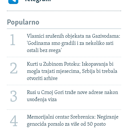
Popularno
1
Vlasnici srušenih objekata na Gazivodama:
'Godinama smo gradili i za nekoliko sati
ostali bez svega'
2
Kurti u Zubinom Potoku: Iskopavanja bi
mogla trajati mjesecima, Srbija bi trebala
otvoriti arhive
3
Rusi u Crnoj Gori traže nove adrese nakon
uvođenja viza
4
Memorijalni centar Srebrenica: Negiranje
genocida poraslo za više od 50 posto