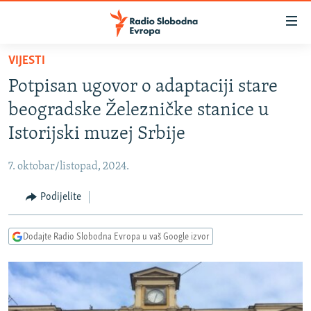
Dostupni
linkovi
Pređite
VIJESTI
na
VIJESTI
Potpisan ugovor o adaptaciji stare
glavni
BOSNA I HERCEGOVINA
sadržaj
beogradske Železničke stanice u
SRBIJA
Pređite
Istorijski muzej Srbije
na
KOSOVO
glavnu
7. oktobar/listopad, 2024.
CRNA GORA
navigaciju
Pređite
Podijelite
VIZUELNO
na
PODCASTI
VIDEO
pretragu
Dodajte Radio Slobodna Evropa u vaš Google izvor
RAT U UKRAJINI
FOTOGALERIJE
KINA NA BALKANU
INFOGRAFIKE
RSE PRIČE IZ SVIJETA