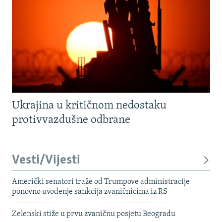
Ukrajina u kritičnom nedostaku
protivvazdušne odbrane
Vesti/Vijesti
Američki senatori traže od Trumpove administracije
ponovno uvođenje sankcija zvaničnicima iz RS
Zelenski stiže u prvu zvaničnu posjetu Beogradu