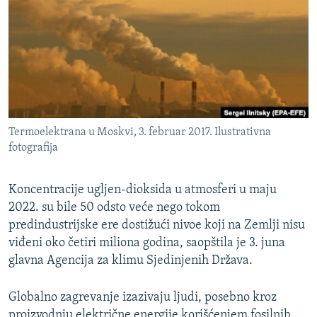
ISPRIČAJ MI
DNEVNO@RSE
SPECIJALI RSE
VIŠE OD NASLOVA
PRATITE NAS
GENOCID U SREBRENICI
Termoelektrana u Moskvi, 3. februar 2017. Ilustrativna
POPLAVE I KLIZIŠTA U BIH 2024.
fotografija
TV LIBERTY
Sve RFE/RL stranice
Koncentracije ugljen-dioksida u atmosferi u maju
POST SCRIPTUM
2022. su bile 50 odsto veće nego tokom
MOJA EVROPA
predindustrijske ere dostižući nivoe koji na Zemlji nisu
viđeni oko četiri miliona godina, saopštila je 3. juna
TRI DECENIJE OD RATA U BIH
glavna Agencija za klimu Sjedinjenih Država.
SVE KARTE DEJTONA
NASTANAK I RASPAD JUGOSLAVIJE
Globalno zagrevanje izazivaju ljudi, posebno kroz
proizvodnju električne energije korišćenjem fosilnih