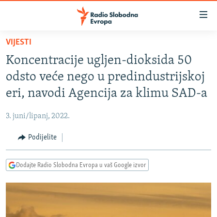
Dostupni
linkovi
Pređite
VIJESTI
na
VIJESTI
Koncentracije ugljen-dioksida 50
glavni
BOSNA I HERCEGOVINA
sadržaj
odsto veće nego u predindustrijskoj
SRBIJA
Pređite
eri, navodi Agencija za klimu SAD-a
na
KOSOVO
glavnu
3. juni/lipanj, 2022.
CRNA GORA
navigaciju
Pređite
Podijelite
VIZUELNO
na
PODCASTI
VIDEO
pretragu
Dodajte Radio Slobodna Evropa u vaš Google izvor
RAT U UKRAJINI
FOTOGALERIJE
KINA NA BALKANU
INFOGRAFIKE
RSE PRIČE IZ SVIJETA