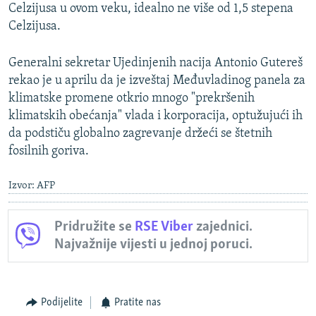
Celzijusa u ovom veku, idealno ne više od 1,5 stepena
Celzijusa.
Generalni sekretar Ujedinjenih nacija Antonio Gutereš
rekao je u aprilu da je izveštaj Međuvladinog panela za
klimatske promene otkrio mnogo "prekršenih
klimatskih obećanja" vlada i korporacija, optužujući ih
da podstiču globalno zagrevanje držeći se štetnih
fosilnih goriva.
Izvor: AFP
Pridružite se
RSE Viber
zajednici.
Najvažnije vijesti u jednoj poruci.
Podijelite
Pratite nas