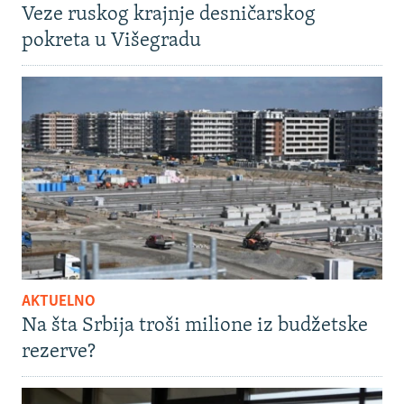
Veze ruskog krajnje desničarskog
pokreta u Višegradu
AKTUELNO
Na šta Srbija troši milione iz budžetske
rezerve?