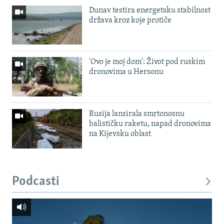
Dunav testira energetsku stabilnost
država kroz koje protiče
'Ovo je moj dom': Život pod ruskim
dronovima u Hersonu
Rusija lansirala smrtonosnu
balističku raketu, napad dronovima
na Kijevsku oblast
Podcasti