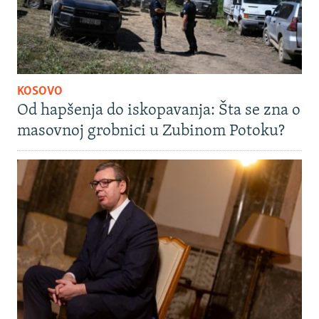
KOSOVO
Od hapšenja do iskopavanja: Šta se zna o
masovnoj grobnici u Zubinom Potoku?