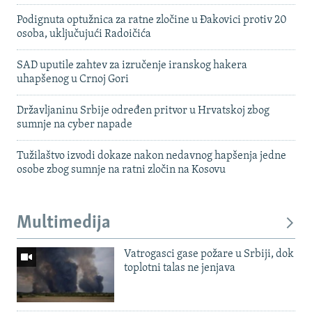
Podignuta optužnica za ratne zločine u Đakovici protiv 20
osoba, uključujući Radoičića
SAD uputile zahtev za izručenje iranskog hakera
uhapšenog u Crnoj Gori
Državljaninu Srbije određen pritvor u Hrvatskoj zbog
sumnje na cyber napade
Tužilaštvo izvodi dokaze nakon nedavnog hapšenja jedne
osobe zbog sumnje na ratni zločin na Kosovu
Multimedija
Vatrogasci gase požare u Srbiji, dok
toplotni talas ne jenjava