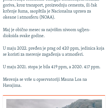
goriva, kroz transport, proizvodnju cementa, ili čak
krčenje šuma, saopštila je Nacionalna uprava za
okeane i atmosferu (NOAA).
Maj je obično mesec sa najvišim nivoom ugljen-
dioksida svake godine.
U maju 2022. pređen je prag od 420 ppm, jedinica koja
se koristi za merenje zagađenja u atmosferi.
U maju 2021. stopa je bila 419 ppm, a 2020. 417 ppm.
Merenja se vrše u opservatoriji Mauna Loa na
Havajima.