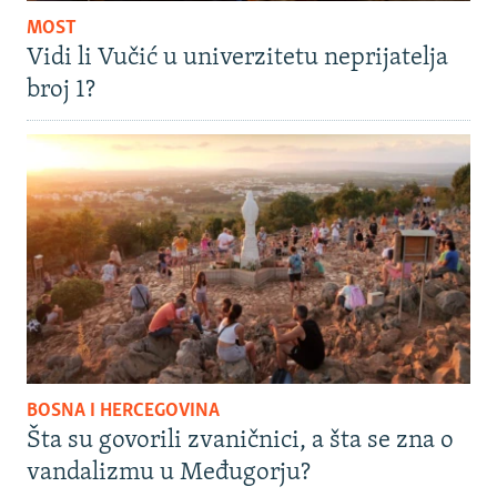
MOST
Vidi li Vučić u univerzitetu neprijatelja
broj 1?
BOSNA I HERCEGOVINA
Šta su govorili zvaničnici, a šta se zna o
vandalizmu u Međugorju?