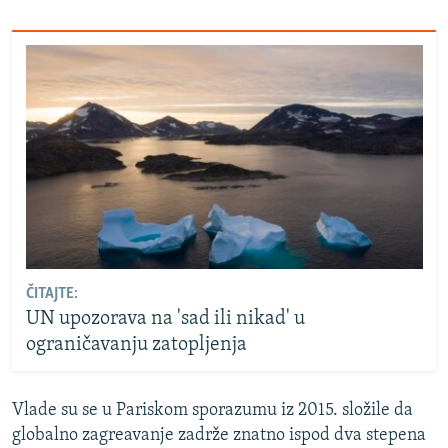
ČITAJTE:
UN upozorava na 'sad ili nikad' u
ograničavanju zatopljenja
Vlade su se u Pariskom sporazumu iz 2015. složile da
globalno zagreavanje zadrže znatno ispod dva stepena