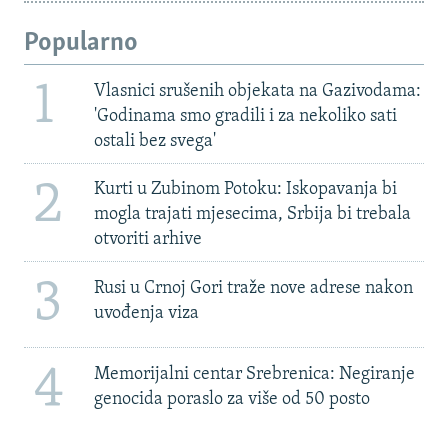
Popularno
1
Vlasnici srušenih objekata na Gazivodama:
'Godinama smo gradili i za nekoliko sati
ostali bez svega'
2
Kurti u Zubinom Potoku: Iskopavanja bi
mogla trajati mjesecima, Srbija bi trebala
otvoriti arhive
3
Rusi u Crnoj Gori traže nove adrese nakon
uvođenja viza
4
Memorijalni centar Srebrenica: Negiranje
genocida poraslo za više od 50 posto