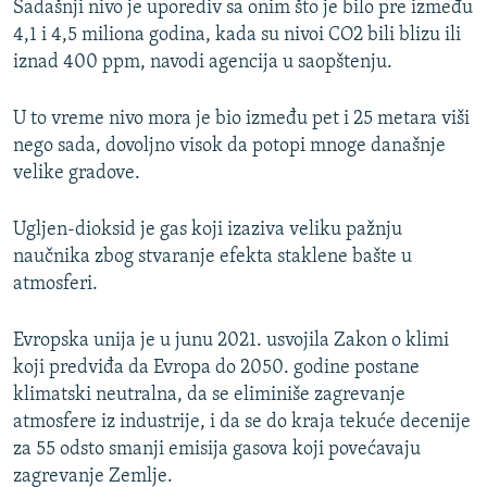
Sadašnji nivo je uporediv sa onim što je bilo pre između
4,1 i 4,5 miliona godina, kada su nivoi CO2 bili blizu ili
iznad 400 ppm, navodi agencija u saopštenju.
U to vreme nivo mora je bio između pet i 25 metara viši
nego sada, dovoljno visok da potopi mnoge današnje
velike gradove.
Ugljen-dioksid je gas koji izaziva veliku pažnju
naučnika zbog stvaranje efekta staklene bašte u
atmosferi.
Evropska unija je u junu 2021. usvojila Zakon o klimi
koji predviđa da Evropa do 2050. godine postane
klimatski neutralna, da se eliminiše zagrevanje
atmosfere iz industrije, i da se do kraja tekuće decenije
za 55 odsto smanji emisija gasova koji povećavaju
zagrevanje Zemlje.