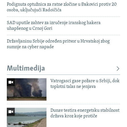
Podignuta optužnica za ratne zločine u Đakovici protiv 20
osoba, uključujući Radoičića
SAD uputile zahtev za izručenje iranskog hakera
uhapšenog u Crnoj Gori
Državljaninu Srbije određen pritvor u Hrvatskoj zbog
sumnje na cyber napade
Multimedija
Vatrogasci gase požare u Srbiji, dok
toplotni talas ne jenjava
Dunav testira energetsku stabilnost
država kroz koje protiče