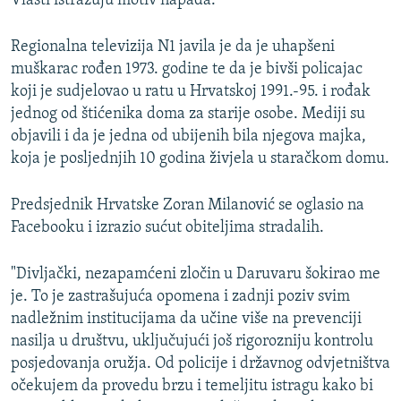
Vlasti istražuju motiv napada.
Regionalna televizija N1 javila je da je uhapšeni
muškarac rođen 1973. godine te da je bivši policajac
koji je sudjelovao u ratu u Hrvatskoj 1991.-95. i rođak
jednog od štićenika doma za starije osobe. Mediji su
objavili i da je jedna od ubijenih bila njegova majka,
koja je posljednjih 10 godina živjela u staračkom domu.
Predsjednik Hrvatske Zoran Milanović se oglasio na
Facebooku i izrazio sućut obiteljima stradalih.
"Divljački, nezapamćeni zločin u Daruvaru šokirao me
je. To je zastrašujuća opomena i zadnji poziv svim
nadležnim institucijama da učine više na prevenciji
nasilja u društvu, uključujući još rigorozniju kontrolu
posjedovanja oružja. Od policije i državnog odvjetništva
očekujem da provedu brzu i temeljitu istragu kako bi