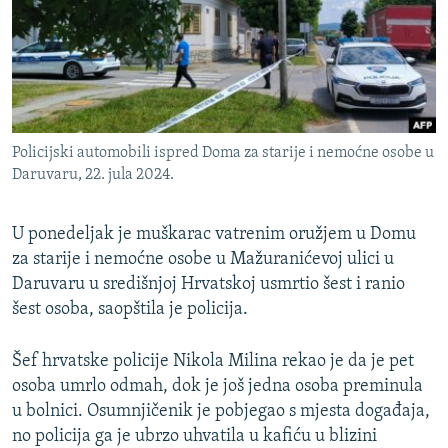
ISPRIČAJ MI
DNEVNO@RSE
SPECIJALI RSE
VIŠE OD NASLOVA
PRATITE NAS
Policijski automobili ispred Doma za starije i nemoćne osobe u
GENOCID U SREBRENICI
Daruvaru, 22. jula 2024.
POPLAVE I KLIZIŠTA U BIH 2024.
U ponedeljak je muškarac vatrenim oružjem u Domu
TV LIBERTY
Sve RFE/RL stranice
za starije i nemoćne osobe u Mažuranićevoj ulici u
POST SCRIPTUM
Daruvaru u središnjoj Hrvatskoj usmrtio šest i ranio
MOJA EVROPA
šest osoba, saopštila je policija.
TRI DECENIJE OD RATA U BIH
Šef hrvatske policije Nikola Milina rekao je da je pet
SVE KARTE DEJTONA
osoba umrlo odmah, dok je još jedna osoba preminula
u bolnici. Osumnjičenik je pobjegao s mjesta događaja,
NASTANAK I RASPAD JUGOSLAVIJE
no policija ga je ubrzo uhvatila u kafiću u blizini