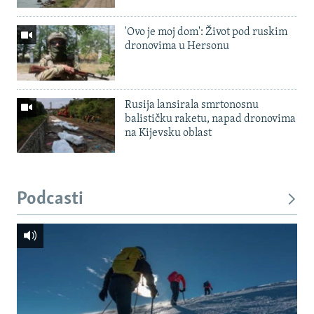
'Ovo je moj dom': Život pod ruskim
dronovima u Hersonu
Rusija lansirala smrtonosnu
balističku raketu, napad dronovima
na Kijevsku oblast
Podcasti