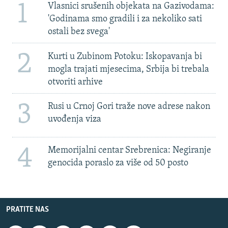
1
Vlasnici srušenih objekata na Gazivodama:
'Godinama smo gradili i za nekoliko sati
ostali bez svega'
2
Kurti u Zubinom Potoku: Iskopavanja bi
mogla trajati mjesecima, Srbija bi trebala
otvoriti arhive
3
Rusi u Crnoj Gori traže nove adrese nakon
uvođenja viza
4
Memorijalni centar Srebrenica: Negiranje
genocida poraslo za više od 50 posto
PRATITE NAS