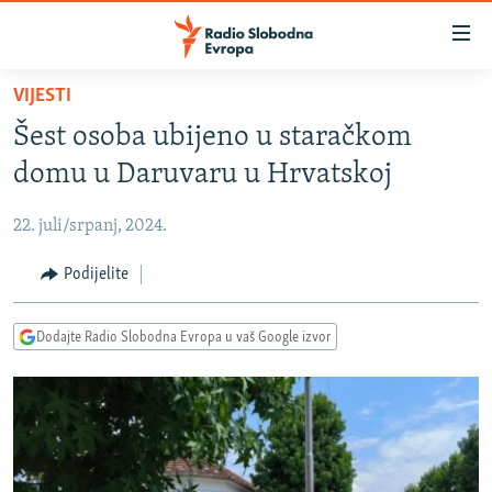
Dostupni
linkovi
Pređite
VIJESTI
na
VIJESTI
Šest osoba ubijeno u staračkom
glavni
BOSNA I HERCEGOVINA
sadržaj
domu u Daruvaru u Hrvatskoj
SRBIJA
Pređite
na
22. juli/srpanj, 2024.
KOSOVO
glavnu
CRNA GORA
Podijelite
navigaciju
Pređite
VIZUELNO
na
Dodajte Radio Slobodna Evropa u vaš Google izvor
PODCASTI
VIDEO
pretragu
RAT U UKRAJINI
FOTOGALERIJE
KINA NA BALKANU
INFOGRAFIKE
RSE PRIČE IZ SVIJETA