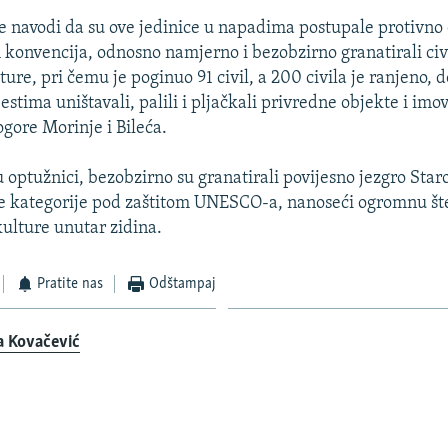
e navodi da su ove jedinice u napadima postupale protivn
onvencija, odnosno namjerno i bezobzirno granatirali civi
re, pri čemu je poginuo 91 civil, a 200 civila je ranjeno, d
tima uništavali, palili i pljačkali privredne objekte i imov
logore Morinje i Bileća.
u optužnici, bezobzirno su granatirali povijesno jezgro Star
e kategorije pod zaštitom UNESCO-a, nanoseći ogromnu št
ulture unutar zidina.
Pratite nas
Odštampaj
a Kovačević