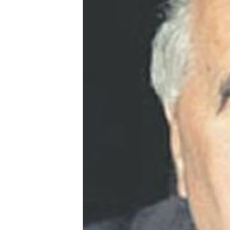
ISPRIČAJ MI
DNEVNO@RSE
SPECIJALI RSE
VIŠE OD NASLOVA
GENOCID U SREBRENICI
POPLAVE I KLIZIŠTA U BIH 2024.
TV LIBERTY
POST SCRIPTUM
MOJA EVROPA
TRI DECENIJE OD RATA U BIH
SVE KARTE DEJTONA
NASTANAK I RASPAD JUGOSLAVIJE