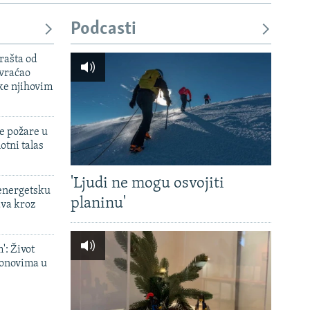
Podcasti
rašta od
 vraćao
ke njihovim
e požare u
otni talas
'Ljudi ne mogu osvojiti
 energetsku
planinu'
ava kroz
': Život
onovima u