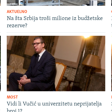
AKTUELNO
Na šta Srbija troši milione iz budžetske
rezerve?
MOST
Vidi li Vučić u univerzitetu neprijatelja
?
broj 1?