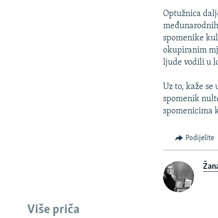
Optužnica dalj
međunarodnih k
spomenike kultu
okupiranim mjes
ljude vodili u 
Uz to, kaže se 
spomenik nult
spomenicima k
Podijelite
Žan
Više priča