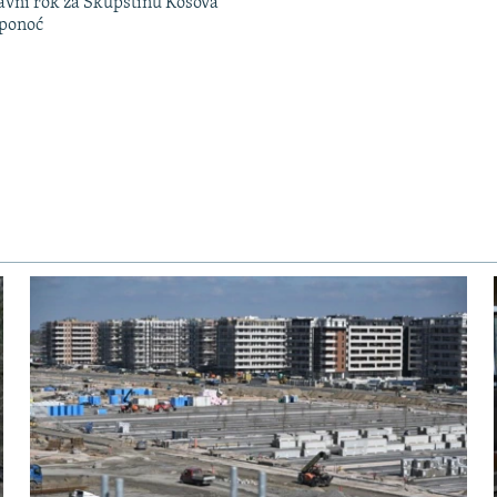
avni rok za Skupštinu Kosova
 ponoć