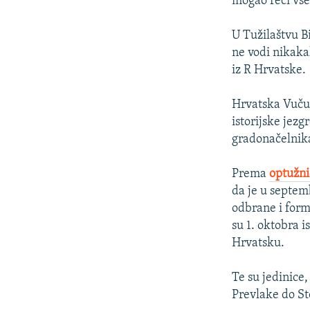
mogao reći vše
U Tužilaštvu B
ne vodi nikaka
iz R Hrvatske.
Hrvatska Vučure
istorijske jez
gradonačelnika
Prema
optužni
da je u septem
odbrane i form
su 1. oktobra 
Hrvatsku.
Te su jedinice
Prevlake do St