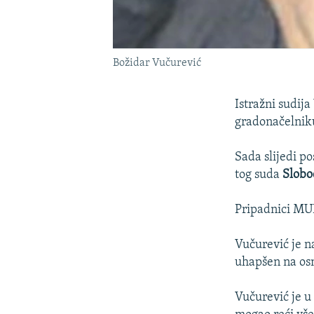
Božidar Vučurević
Istražni sudij
gradonačelnik
Sada slijedi po
tog suda
Slobo
Pripadnici MUP
Vučurević je n
uhapšen na osn
Vučurević je u