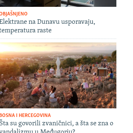
OBJAŠNJENO
Elektrane na Dunavu usporavaju,
temperatura raste
BOSNA I HERCEGOVINA
Šta su govorili zvaničnici, a šta se zna o
vandalizmu u Međugorju?