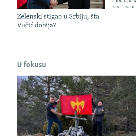
subotu, ust
završava u
Zelenski stigao u Srbiju, šta
Vučić dobija?
U fokusu