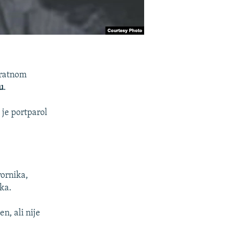
 ratnom
u
.
 je portparol
vornika,
ka.
n, ali nije