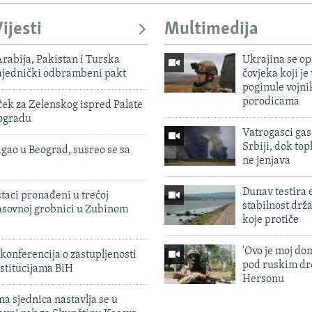
ijesti
Multimedija
rabija, Pakistan i Turska
Ukrajina se op
zajednički odbrambeni pakt
čovjeka koji je
poginule vojni
porodicama
ek za Zelenskog ispred Palate
eogradu
Vatrogasci gas
Srbiji, dok topl
igao u Beograd, susreo se sa
ne jenjava
Dunav testira
taci pronađeni u trećoj
stabilnost drž
sovnoj grobnici u Zubinom
koje protiče
'Ovo je moj dom
konferencija o zastupljenosti
pod ruskim dr
stitucijama BiH
Hersonu
na sjednica nastavlja se u