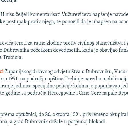
 detalja.
iH nisu željeli komentarisati Vučurevićevo hapšenje navode
kv postupak protiv njega, te ponovili da je uhapšen na osn
vića tereti za ratne zločine protiv civilnog stanovništva i
gre Dubrovnika početkom devedesetih, kada je obavljao fun
 Trebinja.
ci
Županijskog državnog odvjetništva u Dubrovniku, Vučurev
bru 1991. na području opštine Trebinje naredio mobilizaciju
iranje jedinica specijalne policije kojima je popunjavao jed
iste godine sa područja Hercegovine i Crne Gore napale Rep
, prema optužnici, do 26. oktobra 1991. privremeno okupira
ona, a grad Dubrovnik držale u potpunoj blokadi.