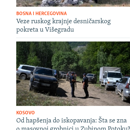
BOSNA I HERCEGOVINA
Veze ruskog krajnje desničarskog
pokreta u Višegradu
KOSOVO
Od hapšenja do iskopavanja: Šta se zna
o masovnoj grobnici u Zubinom Potoku