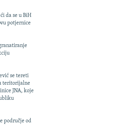
ći da se u BiH
ovu potjernice
 granatiranje
kciju
ić se tereti
 teritorijalne
inice JNA, koje
ubliku
le područje od