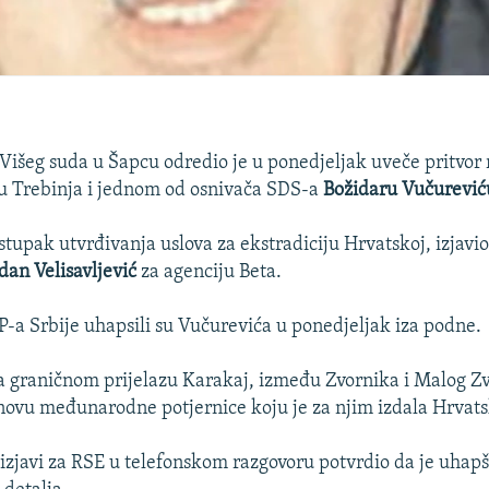
a Višeg suda u Šapcu odredio je u ponedjeljak uveče pritvor
u Trebinja i jednom od osnivača SDS-a
Božidaru Vučurević
stupak utvrđivanja uslova za ekstradiciju Hrvatskoj, izjavio
dan Velisavljević
za agenciju Beta.
-a Srbije uhapsili su Vučurevića u ponedjeljak iza podne.
a graničnom prijelazu Karakaj, između Zvornika i Malog Z
ovu međunarodne potjernice koju je za njim izdala Hrvats
 izjavi za RSE u telefonskom razgovoru potvrdio da je uhapše