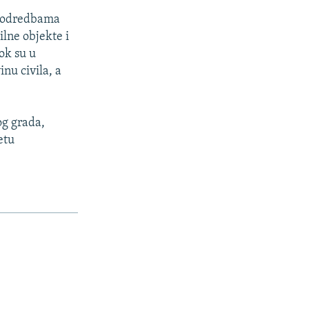
o odredbama
lne objekte i
ok su u
inu civila, a
og grada,
etu