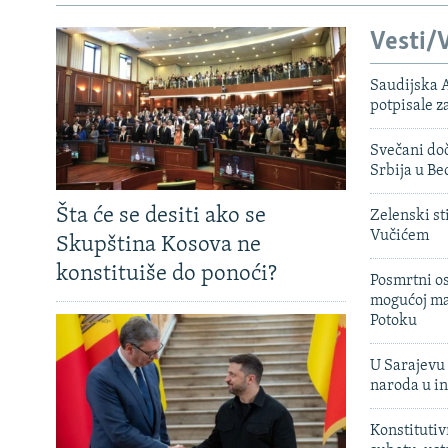
Vesti/V
Saudijska A
potpisale 
Svečani doč
Srbija u B
Šta će se desiti ako se
Zelenski st
Vučićem
Skupština Kosova ne
konstituiše do ponoći?
Posmrtni os
mogućoj ma
Potoku
U Sarajevu 
naroda u in
Konstitutiv