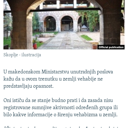
ISPRIČAJ MI
DNEVNO@RSE
SPECIJALI RSE
VIŠE OD NASLOVA
PRATITE NAS
GENOCID U SREBRENICI
Skoplje - ilustracija
POPLAVE I KLIZIŠTA U BIH 2024.
TV LIBERTY
Sve RFE/RL stranice
U makedonskom Ministarstvu unutrašnjih poslova
POST SCRIPTUM
kažu da u ovom trenutku u zemlji vehabije ne
predstavljaju opasnost.
MOJA EVROPA
TRI DECENIJE OD RATA U BIH
Oni ističu da se stanje budno prati i da zasada nisu
registrovane sumnjive aktivnosti određenih grupa ili
SVE KARTE DEJTONA
bilo kakve informacije o širenju vehabizma u zemlji.
NASTANAK I RASPAD JUGOSLAVIJE