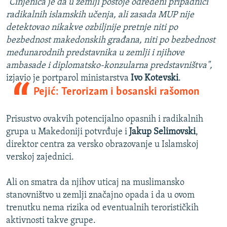
"Činjenica je da u zemlji postoje određeni pripadnici
radikalnih islamskih učenja, ali zasada MUP nije
detektovao nikakve ozbiljnije pretnje niti po
bezbednost makedonskih građana, niti po bezbednost
međunarodnih predstavnika u zemlji i njihove
ambasade i diplomatsko-konzularna predstavništva",
izjavio je portparol ministarstva
Ivo Kotevski
.
Pejić: Terorizam i bosanski rašomon
Prisustvo ovakvih potencijalno opasnih i radikalnih
grupa u Makedoniji potvrđuje i
Jakup Selimovski
,
direktor centra za versko obrazovanje u Islamskoj
verskoj zajednici.
Ali on smatra da njihov uticaj na muslimansko
stanovništvo u zemlji značajno opada i da u ovom
trenutku nema rizika od eventualnih terorističkih
aktivnosti takve grupe.