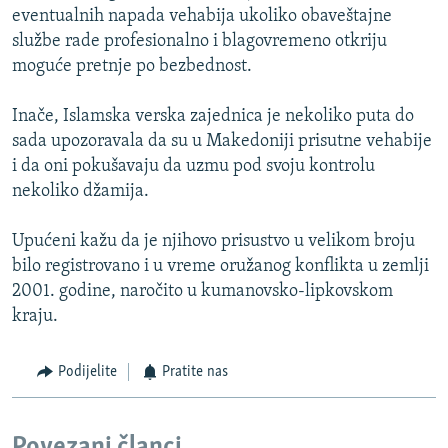
eventualnih napada vehabija ukoliko obaveštajne
službe rade profesionalno i blagovremeno otkriju
moguće pretnje po bezbednost.
Inače, Islamska verska zajednica je nekoliko puta do
sada upozoravala da su u Makedoniji prisutne vehabije
i da oni pokušavaju da uzmu pod svoju kontrolu
nekoliko džamija.
Upućeni kažu da je njihovo prisustvo u velikom broju
bilo registrovano i u vreme oružanog konflikta u zemlji
2001. godine, naročito u kumanovsko-lipkovskom
kraju.
Podijelite
Pratite nas
Povezani članci