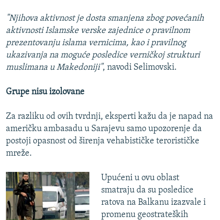
"Njihova aktivnost je dosta smanjena zbog povećanih
aktivnosti Islamske verske zajednice o pravilnom
prezentovanju islama vernicima, kao i pravilnog
ukazivanja na moguće posledice verničkoj strukturi
muslimana u Makedoniji"
, navodi Selimovski.
Grupe nisu izolovane
Za razliku od ovih tvrdnji, eksperti kažu da je napad na
američku ambasadu u Sarajevu samo upozorenje da
postoji opasnost od širenja vehabističke terorističke
mreže.
Upućeni u ovu oblast
smatraju da su posledice
ratova na Balkanu izazvale i
promenu geostrateških