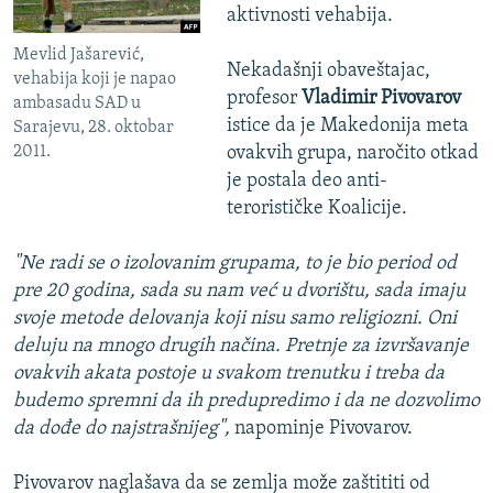
aktivnosti vehabija.
Mevlid Jašarević,
Nekadašnji obaveštajac,
vehabija koji je napao
profesor
Vladimir Pivovarov
ambasadu SAD u
istice da je Makedonija meta
Sarajevu, 28. oktobar
2011.
ovakvih grupa, naročito otkad
je postala deo anti-
terorističke Koalicije.
"Ne radi se o izolovanim grupama, to je bio period od
pre 20 godina, sada su nam već u dvorištu, sada imaju
svoje metode delovanja koji nisu samo religiozni. Oni
deluju na mnogo drugih načina. Pretnje za izvršavanje
ovakvih akata postoje u svakom trenutku i treba da
budemo spremni da ih predupredimo i da ne dozvolimo
da dođe do najstrašnijeg",
napominje Pivovarov.
Pivovarov naglašava da se zemlja može zaštititi od