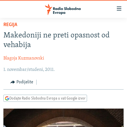
Dostupni
linkovi
Pređite
REGIJA
na
VIJESTI
Makedoniji ne preti opasnost od
glavni
BOSNA I HERCEGOVINA
sadržaj
vehabija
SRBIJA
Pređite
na
Blagoja Kuzmanovski
KOSOVO
glavnu
1. novembar/studeni, 2011.
CRNA GORA
navigaciju
Pređite
VIZUELNO
Podijelite
na
PODCASTI
VIDEO
pretragu
Dodajte Radio Slobodna Evropa u vaš Google izvor
RAT U UKRAJINI
FOTOGALERIJE
KINA NA BALKANU
INFOGRAFIKE
RSE PRIČE IZ SVIJETA