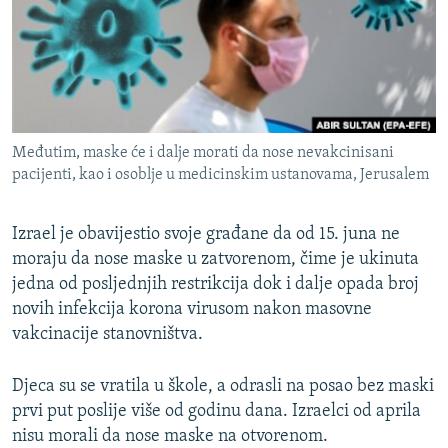
ISPRIČAJ MI
DNEVNO@RSE
SPECIJALI RSE
VIŠE OD NASLOVA
PRATITE NAS
Međutim, maske će i dalje morati da nose nevakcinisani
GENOCID U SREBRENICI
pacijenti, kao i osoblje u medicinskim ustanovama, Jerusalem
POPLAVE I KLIZIŠTA U BIH 2024.
Izrael je obavijestio svoje građane da od 15. juna ne
TV LIBERTY
Sve RFE/RL stranice
moraju da nose maske u zatvorenom, čime je ukinuta
POST SCRIPTUM
jedna od posljednjih restrikcija dok i dalje opada broj
MOJA EVROPA
novih infekcija korona virusom nakon masovne
vakcinacije stanovništva.
TRI DECENIJE OD RATA U BIH
SVE KARTE DEJTONA
Djeca su se vratila u škole, a odrasli na posao bez maski
prvi put poslije više od godinu dana. Izraelci od aprila
NASTANAK I RASPAD JUGOSLAVIJE
nisu morali da nose maske na otvorenom.