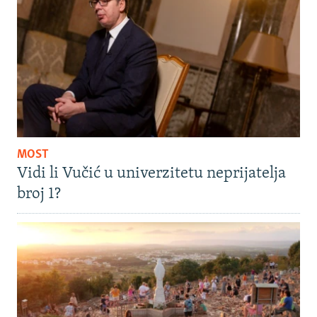
MOST
Vidi li Vučić u univerzitetu neprijatelja
broj 1?