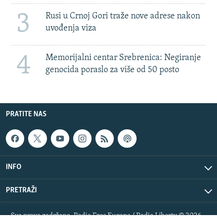
3
Rusi u Crnoj Gori traže nove adrese nakon
uvođenja viza
4
Memorijalni centar Srebrenica: Negiranje
genocida poraslo za više od 50 posto
PRATITE NAS
INFO
PRETRAŽI
Sva prava zadržana. Radio Free Europe / Radio Liberty © 2026