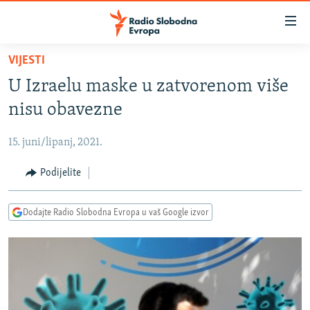
Dostupni
linkovi
Pređite
VIJESTI
na
VIJESTI
U Izraelu maske u zatvorenom više
glavni
BOSNA I HERCEGOVINA
sadržaj
nisu obavezne
SRBIJA
Pređite
na
15. juni/lipanj, 2021.
KOSOVO
glavnu
CRNA GORA
Podijelite
navigaciju
Pređite
VIZUELNO
na
Dodajte Radio Slobodna Evropa u vaš Google izvor
PODCASTI
VIDEO
pretragu
RAT U UKRAJINI
FOTOGALERIJE
KINA NA BALKANU
INFOGRAFIKE
RSE PRIČE IZ SVIJETA