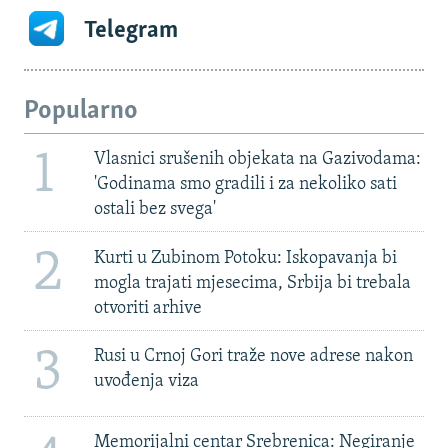
Telegram
Popularno
1
Vlasnici srušenih objekata na Gazivodama:
'Godinama smo gradili i za nekoliko sati
ostali bez svega'
2
Kurti u Zubinom Potoku: Iskopavanja bi
mogla trajati mjesecima, Srbija bi trebala
otvoriti arhive
3
Rusi u Crnoj Gori traže nove adrese nakon
uvođenja viza
Memorijalni centar Srebrenica: Negiranje