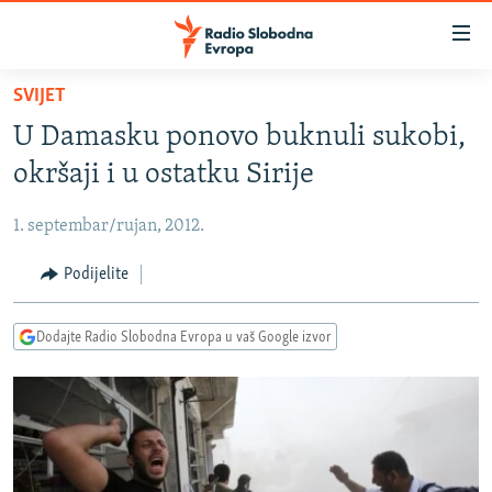
Dostupni
linkovi
Pređite
SVIJET
na
VIJESTI
U Damasku ponovo buknuli sukobi,
glavni
BOSNA I HERCEGOVINA
sadržaj
okršaji i u ostatku Sirije
SRBIJA
Pređite
na
1. septembar/rujan, 2012.
KOSOVO
glavnu
CRNA GORA
Podijelite
navigaciju
Pređite
VIZUELNO
na
Dodajte Radio Slobodna Evropa u vaš Google izvor
PODCASTI
VIDEO
pretragu
RAT U UKRAJINI
FOTOGALERIJE
KINA NA BALKANU
INFOGRAFIKE
RSE PRIČE IZ SVIJETA