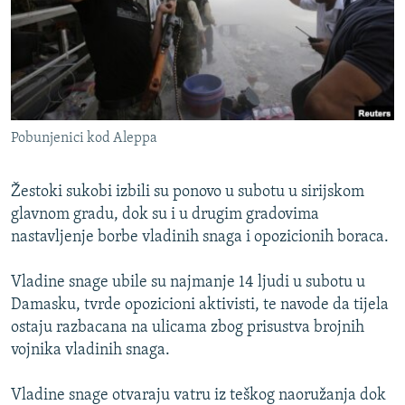
ISPRIČAJ MI
DNEVNO@RSE
SPECIJALI RSE
VIŠE OD NASLOVA
PRATITE NAS
Pobunjenici kod Aleppa
GENOCID U SREBRENICI
POPLAVE I KLIZIŠTA U BIH 2024.
Žestoki sukobi izbili su ponovo u subotu u sirijskom
TV LIBERTY
glavnom gradu, dok su i u drugim gradovima
Sve RFE/RL stranice
nastavljenje borbe vladinih snaga i opozicionih boraca.
POST SCRIPTUM
MOJA EVROPA
Vladine snage ubile su najmanje 14 ljudi u subotu u
Damasku, tvrde opozicioni aktivisti, te navode da tijela
TRI DECENIJE OD RATA U BIH
ostaju razbacana na ulicama zbog prisustva brojnih
SVE KARTE DEJTONA
vojnika vladinih snaga.
NASTANAK I RASPAD JUGOSLAVIJE
Vladine snage otvaraju vatru iz teškog naoružanja dok