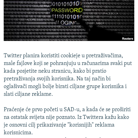
ISPRIČAJ MI
DNEVNO@RSE
SPECIJALI RSE
VIŠE OD NASLOVA
PRATITE NAS
GENOCID U SREBRENICI
Twitter planira koristiti cookieje u pretraživačima,
POPLAVE I KLIZIŠTA U BIH 2024.
male fajlove koji se pohranjuju u računarima svaki put
kada posjetite neku stranicu, kako bi pratio
TV LIBERTY
Sve RFE/RL stranice
pretraživanja svojih korisnika. Na taj način bi
POST SCRIPTUM
oglašivači mogli bolje birati ciljane grupe korisnika i
slati ciljane reklame.
MOJA EVROPA
TRI DECENIJE OD RATA U BIH
Praćenje će prvo početi u SAD-u, a kada će se proširiti
SVE KARTE DEJTONA
na ostatak svijeta nije poznato. Iz Twittera kažu kako
je osnovni cilj prikazivanje "korisnijih" reklama
NASTANAK I RASPAD JUGOSLAVIJE
korisnicima.