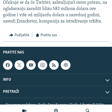
Očekuje se da će Twitter, zahvaljujući ovom potezu, na
oglašavanju zaraditi blizu 583 miliona dolara ove
godine i više od milijardu dolara u narednoj godini,
navodi Emarketer, kompanija za istraživanje tržišta.
Podijelite
Pratite nas
PRATITE NAS
INFO
PRETRAŽI
Sva prava zadržana. Radio Free Europe / Radio Liberty © 2026
RFE/RL, Inc.