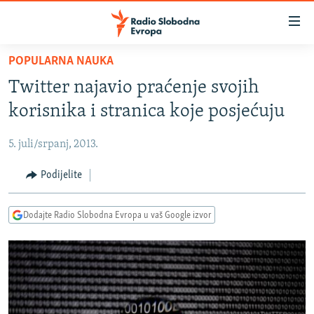
Dostupni
linkovi
Pređite
POPULARNA NAUKA
na
VIJESTI
Twitter najavio praćenje svojih
glavni
BOSNA I HERCEGOVINA
sadržaj
korisnika i stranica koje posjećuju
SRBIJA
Pređite
na
5. juli/srpanj, 2013.
KOSOVO
glavnu
CRNA GORA
Podijelite
navigaciju
Pređite
VIZUELNO
na
Dodajte Radio Slobodna Evropa u vaš Google izvor
PODCASTI
VIDEO
pretragu
RAT U UKRAJINI
FOTOGALERIJE
KINA NA BALKANU
INFOGRAFIKE
RSE PRIČE IZ SVIJETA