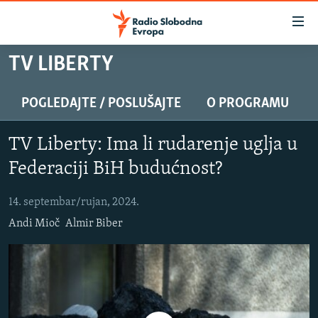
Dostupni
linkovi
Pređite
TV LIBERTY
na
VIJESTI
glavni
BOSNA I HERCEGOVINA
POGLEDAJTE / POSLUŠAJTE
O PROGRAMU
sadržaj
SRBIJA
Pređite
TV Liberty: Ima li rudarenje uglja u
na
KOSOVO
glavnu
Federaciji BiH budućnost?
CRNA GORA
navigaciju
Pređite
14. septembar/rujan, 2024.
VIZUELNO
na
Andi Mioč
Almir Biber
PODCASTI
VIDEO
pretragu
RAT U UKRAJINI
FOTOGALERIJE
KINA NA BALKANU
INFOGRAFIKE
RSE PRIČE IZ SVIJETA