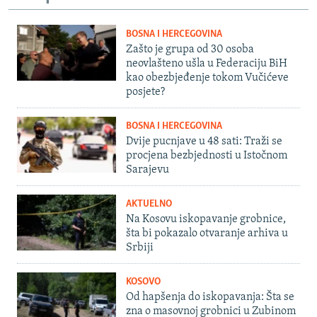
BOSNA I HERCEGOVINA
Zašto je grupa od 30 osoba
neovlašteno ušla u Federaciju BiH
kao obezbjeđenje tokom Vučićeve
posjete?
BOSNA I HERCEGOVINA
Dvije pucnjave u 48 sati: Traži se
procjena bezbjednosti u Istočnom
Sarajevu
AKTUELNO
Na Kosovu iskopavanje grobnice,
šta bi pokazalo otvaranje arhiva u
Srbiji
KOSOVO
Od hapšenja do iskopavanja: Šta se
zna o masovnoj grobnici u Zubinom