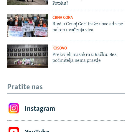
Potoku?
CRNA GORA
Rusi u Crnoj Gori traže nove adrese
nakon uvođenja viza
KOSOVO
Preživjeli masakra u Račku: Bez
počinitelja nema pravde
Pratite nas
Instagram