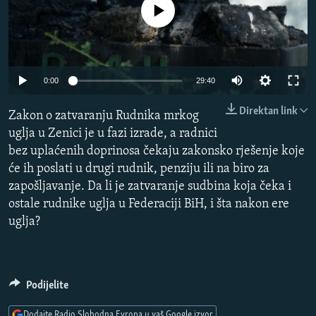
No media source currently available
ISPRIČAJ MI
DNEVNO@RSE
SPECIJALI RSE
Auto
0:00
29:40
VIŠE OD NASLOVA
PRATITE NAS
240p
Direktan link
GENOCID U SREBRENICI
Zakon o zatvaranju Rudnika mrkog
360p
uglja u Zenici je u fazi izrade, a radnici
POPLAVE I KLIZIŠTA U BIH 2024.
bez uplaćenih doprinosa čekaju zakonsko rješenje koje
480p
Auto
240p
360p
480p
TV LIBERTY
Sve RFE/RL stranice
će ih poslati u drugi rudnik, penziju ili na biro za
720p
zapošljavanje. Da li je zatvaranje sudbina koja čeka i
POST SCRIPTUM
720p
1080p
1080p
ostale rudnike uglja u Federaciji BiH, i šta nakon ere
MOJA EVROPA
uglja?
TRI DECENIJE OD RATA U BIH
SVE KARTE DEJTONA
Podijelite
NASTANAK I RASPAD JUGOSLAVIJE
Dodajte Radio Slobodna Evropa u vaš Google izvor