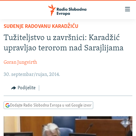
Dostupni
linkovi
Pređite
SUĐENJE RADOVANU KARADŽIĆU
na
VIJESTI
Tužiteljstvo u završnici: Karadžić
glavni
BOSNA I HERCEGOVINA
sadržaj
upravljao terorom nad Sarajlijama
SRBIJA
Pređite
na
Goran Jungvirth
KOSOVO
glavnu
30. septembar/rujan, 2014.
CRNA GORA
navigaciju
Pređite
VIZUELNO
Podijelite
na
PODCASTI
VIDEO
pretragu
Dodajte Radio Slobodna Evropa u vaš Google izvor
RAT U UKRAJINI
FOTOGALERIJE
KINA NA BALKANU
INFOGRAFIKE
RSE PRIČE IZ SVIJETA