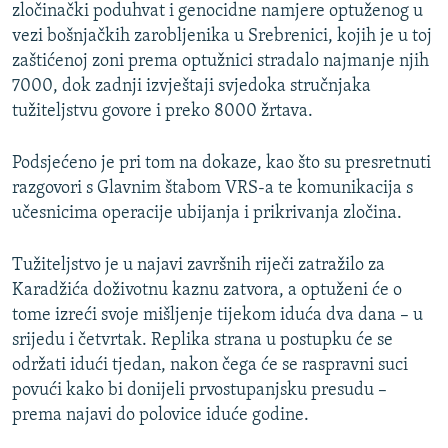
zločinački poduhvat i genocidne namjere optuženog u
vezi bošnjačkih zarobljenika u Srebrenici, kojih je u toj
zaštićenoj zoni prema optužnici stradalo najmanje njih
7000, dok zadnji izvještaji svjedoka stručnjaka
tužiteljstvu govore i preko 8000 žrtava.
Podsjećeno je pri tom na dokaze, kao što su presretnuti
razgovori s Glavnim štabom VRS-a te komunikacija s
učesnicima operacije ubijanja i prikrivanja zločina.
Tužiteljstvo je u najavi završnih riječi zatražilo za
Karadžića doživotnu kaznu zatvora, a optuženi će o
tome izreći svoje mišljenje tijekom iduća dva dana – u
srijedu i četvrtak. Replika strana u postupku će se
održati idući tjedan, nakon čega će se raspravni suci
povući kako bi donijeli prvostupanjsku presudu –
prema najavi do polovice iduće godine.