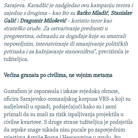
Sarajeva. Karadžić je nadgledao ovu kampanju terora i
zajedno s drugima – kao što su
Ratko Mladić
,
Stanislav
Galić
i
Dragomir Milošević
– koristio teror kao
strateško oruđe. Za ostvarivanje prednosti u
pregovorima, odmazdu za događaje koje su smatrali
nepovoljnim, intenziviranje ili smanjivanje političkih
pritisaka i za kažnjavanje stanovništva“
, precizirala je
tužiteljica.
Većina granata po civilima, ne vojnim metama
Gustafson je osporavala i iskaze svjedoka obrane,
oficira Sarajevsko-romanijskog korpusa VRS-a koji su
sudjelovali u opsadi, podsjećajući kako su i sami
priznali da su znali za rizik ispaljivanja projektila u
civilne kvartove. S druge strane tužiteljica je podsjetila
da srpske snage nikada nisu pucale po zapovjednim
mjestima Armije Bosne i Hercegovine u gradu, što