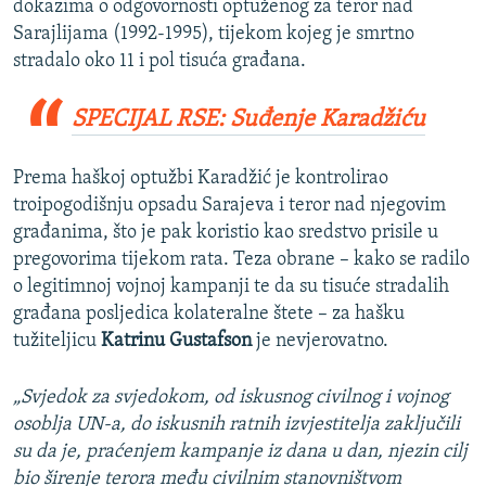
dokazima o odgovornosti optuženog za teror nad
Sarajlijama (1992-1995), tijekom kojeg je smrtno
stradalo oko 11 i pol tisuća građana.
SPECIJAL RSE: Suđenje Karadžiću
Prema haškoj optužbi Karadžić je kontrolirao
troipogodišnju opsadu Sarajeva i teror nad njegovim
građanima, što je pak koristio kao sredstvo prisile u
pregovorima tijekom rata. Teza obrane – kako se radilo
o legitimnoj vojnoj kampanji te da su tisuće stradalih
građana posljedica kolateralne štete – za hašku
tužiteljicu
Katrinu Gustafson
je nevjerovatno.
„Svjedok za svjedokom, od iskusnog civilnog i vojnog
osoblja UN-a, do iskusnih ratnih izvjestitelja zaključili
su da je, praćenjem kampanje iz dana u dan, njezin cilj
bio širenje terora među civilnim stanovništvom