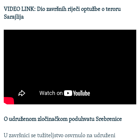
VIDEO LINK: Dio završnih riječi optužbe o teroru
Sarajlija
O udruženom zločinačkom poduhvatu Srebrenice
U završnici se tužiteljstvo osvrnulo na udruženi