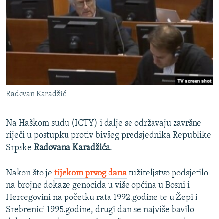
ISPRIČAJ MI
DNEVNO@RSE
SPECIJALI RSE
VIŠE OD NASLOVA
PRATITE NAS
GENOCID U SREBRENICI
Radovan Karadžić
POPLAVE I KLIZIŠTA U BIH 2024.
TV LIBERTY
Sve RFE/RL stranice
Na Haškom sudu (ICTY) i dalje se održavaju završne
POST SCRIPTUM
riječi u postupku protiv bivšeg predsjednika Republike
Srpske
Radovana Karadžića
.
MOJA EVROPA
TRI DECENIJE OD RATA U BIH
Nakon što je
tijekom prvog dana
tužiteljstvo podsjetilo
na brojne dokaze genocida u više općina u Bosni i
SVE KARTE DEJTONA
Hercegovini na početku rata 1992.godine te u Žepi i
NASTANAK I RASPAD JUGOSLAVIJE
Srebrenici 1995.godine, drugi dan se najviše bavilo