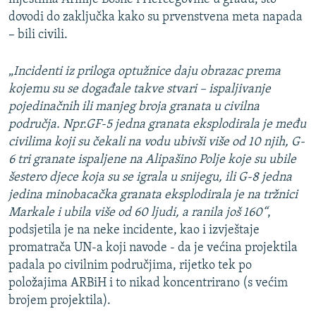
dovodi do zaključka kako su prvenstvena meta napada
– bili civili.
„
Incidenti iz priloga optužnice daju obrazac prema
kojemu su se događale takve stvari – ispaljivanje
pojedinačnih ili manjeg broja granata u civilna
područja. Npr.GF-5 jedna granata eksplodirala je među
civilima koji su čekali na vodu ubivši više od 10 njih, G-
6 tri granate ispaljene na Alipašino Polje koje su ubile
šestero djece koja su se igrala u snijegu, ili G-8 jedna
jedina minobacačka granata eksplodirala je na tržnici
Markale i ubila više od 60 ljudi, a ranila još 160“
,
podsjetila je na neke incidente, kao i izvještaje
promatrača UN-a koji navode - da je većina projektila
padala po civilnim područjima, rijetko tek po
položajima ARBiH i to nikad koncentrirano (s većim
brojem projektila).