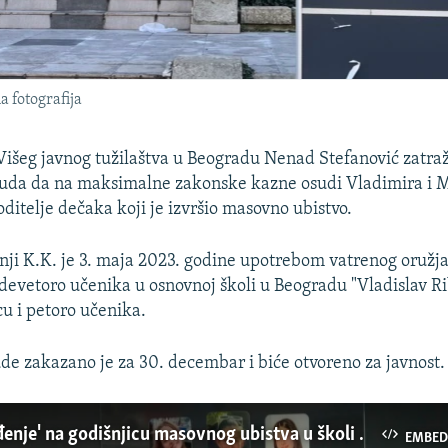
 fotografija
 Višeg javnog tužilaštva u Beogradu Nenad Stefanović zatraž
uda da na maksimalne zakonske kazne osudi Vladimira i M
ditelje dečaka koji je izvršio masovno ubistvo.
nji K.K. je 3. maja 2023. godine upotrebom vatrenog oružj
devetoro učenika u osnovnoj školi u Beogradu "Vladislav Ri
cu i petoro učenika.
ude zakazano je za 30. decembar i biće otvoreno za javnost.
Sirena i 'buđenje' na godišnjicu masovnog ubistva u školi u Beogradu
EMBED