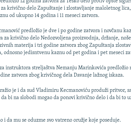
edložio 12 godina zatvora za Teško delo protiv opšte sigurno
 za krivično delo Zapuštanje i zlostavljanje maloletnog lica
Auto
240p
360p
480p
znu od ukupno 14 godina i 11 meseci zatvora.
720p
1080p
manović predložio je dve i po godine zatvora i novčanu ka
 za krivično delo Nedozvoljena proizvodnja, držanje, noše
zivnih materija i tri godine zatvora zbog Zapuštanja zlostav
a, odnosno jedisntvenu kaznu od pet godina i pet meseci za
i za instruktora streljaštva Nemanju Marinkovića predloži
odine zatvora zbog krivičnog dela Davanje lažnog iskaza.
tražio je i da sud Vladimiru Kecmanoviću produži pritvor, s
da bi na slobodi mogao da ponovi krivično delo i da bi to 
io i da mu se oduzme svo vatreno oružje koje poseduje.