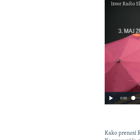
Izvor
Radio S
0:00
Kako prenosi R