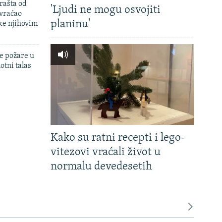
rašta od
'Ljudi ne mogu osvojiti
 vraćao
planinu'
ke njihovim
e požare u
otni talas
Kako su ratni recepti i lego-
vitezovi vraćali život u
normalu devedesetih