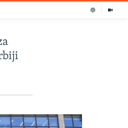
za
biji