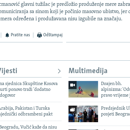
manović glavni tužilac je predložio produženje mere zabra
komuniciranja sa sinom koji je počinio masovno ubistvo, jer 
va mera određena i produžavana nisu izgubile na značaju.
Pratite nas
Odštampaj
ijesti
Multimedija
vna sjednica Skupštine Kosova
Doajen bh.
urti ponovo traži 'dodatno
alpinizma: 'Od
 dogovor
pravo vrijeme 
rabija, Pakistan i Turska
Predsjednik U
zajednički odbrambeni pakt
posjeti Beogr
Beogradu, Vučić kaže da nisu