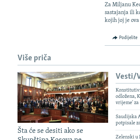
Za Miljanu Kec
sastajanja ili 
kojih joj je o
Podijelite
Više priča
Vesti/V
Konstituti
odložena, K
vrijeme' za
Saudijska A
potpisale 
Šta će se desiti ako se
Zelenski u 