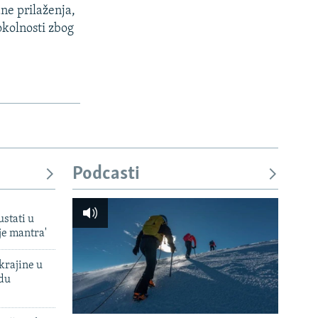
ne prilaženja,
okolnosti zbog
Podcasti
ustati u
je mantra'
krajine u
adu