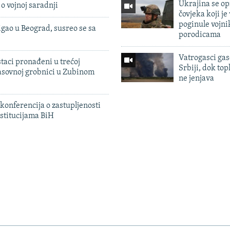
Ukrajina se op
 o vojnoj saradnji
čovjeka koji je
poginule vojni
igao u Beograd, susreo se sa
porodicama
Vatrogasci gas
taci pronađeni u trećoj
Srbiji, dok topl
sovnoj grobnici u Zubinom
ne jenjava
konferencija o zastupljenosti
stitucijama BiH