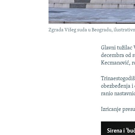
Zgrada Višeg suda u Beogradu, ilustrativna
Glavni tužilac
decembra od s
Kecmanović, ro
Trinaestogodiš
obezbeđenja i 
ranio nastavni
Izricanje pres