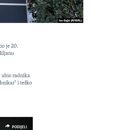
io je 20.
iljanu
a ubio radnika
bnikar" i teško
PODIJELI