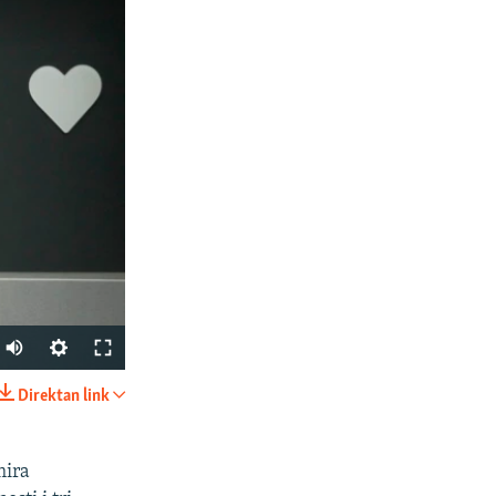
Auto
240p
Direktan link
PODIJELI
360p
480p
mira