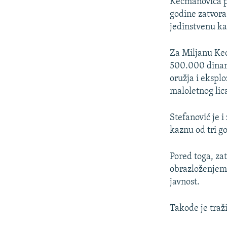
Kecmanovića pr
godine zatvora
jedinstvenu ka
Za Miljanu Kec
500.000 dinara
oružja i eksplo
maloletnog lic
Stefanović je 
kaznu od tri g
Pored toga, za
obrazloženjem 
javnost.
Takođe je traž