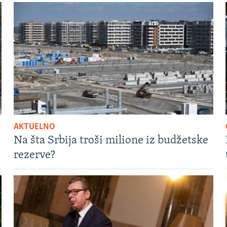
AKTUELNO
Na šta Srbija troši milione iz budžetske
rezerve?