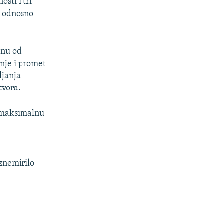
sti i tri
720p
, odnosno
1080p
znu od
px
širina
nje i promet
ljanja
tvora.
o maksimalnu
a
uznemirilo