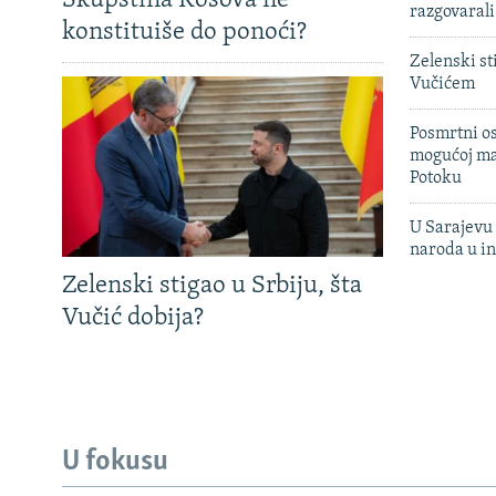
Skupština Kosova ne
razgovarali
konstituiše do ponoći?
Zelenski st
Vučićem
Posmrtni os
mogućoj ma
Potoku
U Sarajevu 
naroda u in
Zelenski stigao u Srbiju, šta
Vučić dobija?
U fokusu