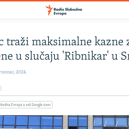
c traži maksimalne kazne 
ne u slučaju 'Ribnikar' u Sr
osinac, 2024.
obodna Evropa u vaš Google izvor