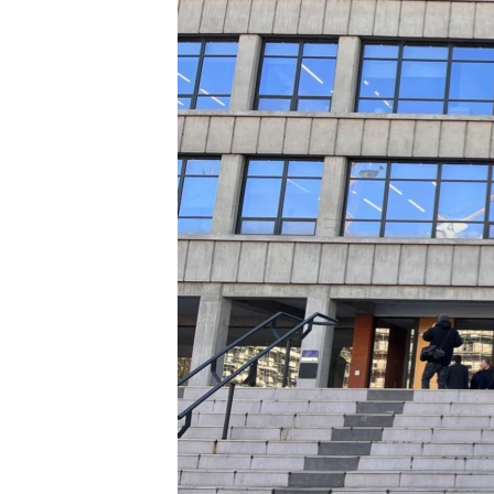
ISPRIČAJ MI
DNEVNO@RSE
SPECIJALI RSE
VIŠE OD NASLOVA
GENOCID U SREBRENICI
POPLAVE I KLIZIŠTA U BIH 2024.
TV LIBERTY
POST SCRIPTUM
MOJA EVROPA
TRI DECENIJE OD RATA U BIH
SVE KARTE DEJTONA
NASTANAK I RASPAD JUGOSLAVIJE