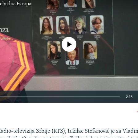
lobodna Evropa
No media source currently available
2:18
EMBED
adio-televizija Srbije (RTS), tužilac Stefanović je za Vladi