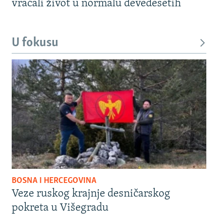
vraćali život u normalu devedesetih
U fokusu
BOSNA I HERCEGOVINA
Veze ruskog krajnje desničarskog
pokreta u Višegradu