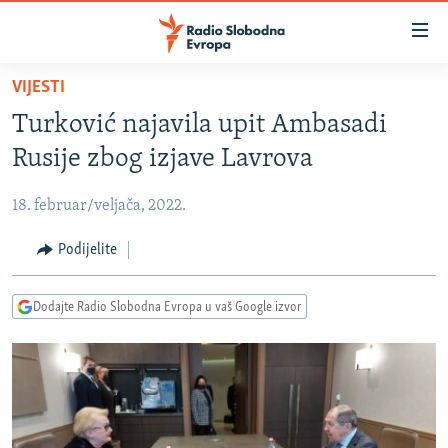
Dostupni
linkovi
Pređite
VIJESTI
na
VIJESTI
Turković najavila upit Ambasadi
glavni
BOSNA I HERCEGOVINA
sadržaj
Rusije zbog izjave Lavrova
SRBIJA
Pređite
na
18. februar/veljača, 2022.
KOSOVO
glavnu
CRNA GORA
Podijelite
navigaciju
Pređite
VIZUELNO
na
Dodajte Radio Slobodna Evropa u vaš Google izvor
PODCASTI
VIDEO
pretragu
RAT U UKRAJINI
FOTOGALERIJE
KINA NA BALKANU
INFOGRAFIKE
RSE PRIČE IZ SVIJETA