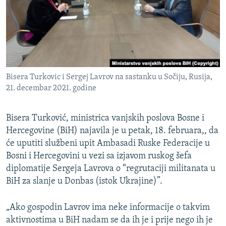
ISPRIČAJ MI
DNEVNO@RSE
SPECIJALI RSE
VIŠE OD NASLOVA
PRATITE NAS
Bisera Turkovic i Sergej Lavrov na sastanku u Sočiju, Rusija,
GENOCID U SREBRENICI
21. decembar 2021. godine
POPLAVE I KLIZIŠTA U BIH 2024.
Bisera Turković, ministrica vanjskih poslova Bosne i
TV LIBERTY
Sve RFE/RL stranice
Hercegovine (BiH) najavila je u petak, 18. februara,, da
POST SCRIPTUM
će uputiti službeni upit Ambasadi Ruske Federacije u
MOJA EVROPA
Bosni i Hercegovini u vezi sa izjavom ruskog šefa
diplomatije Sergeja Lavrova o “regrutaciji militanata u
TRI DECENIJE OD RATA U BIH
BiH za slanje u Donbas (istok Ukrajine)”.
SVE KARTE DEJTONA
„Ako gospodin Lavrov ima neke informacije o takvim
NASTANAK I RASPAD JUGOSLAVIJE
aktivnostima u BiH nadam se da ih je i prije nego ih je