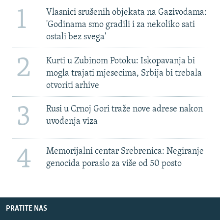
1
Vlasnici srušenih objekata na Gazivodama:
'Godinama smo gradili i za nekoliko sati
ostali bez svega'
2
Kurti u Zubinom Potoku: Iskopavanja bi
mogla trajati mjesecima, Srbija bi trebala
otvoriti arhive
3
Rusi u Crnoj Gori traže nove adrese nakon
uvođenja viza
4
Memorijalni centar Srebrenica: Negiranje
genocida poraslo za više od 50 posto
PRATITE NAS