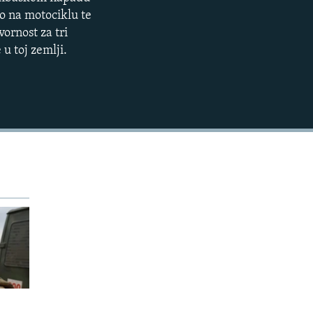
EMBED
360p
o na motociklu te
ornost za tri
404p
u toj zemlji.
1080p
404p