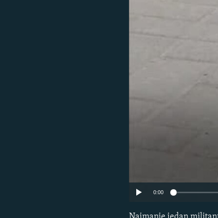
ISPRIČAJ MI
DNEVNO@RSE
SPECIJALI RSE
VIŠE OD NASLOVA
GENOCID U SREBRENICI
POPLAVE I KLIZIŠTA U BIH 2024.
TV LIBERTY
POST SCRIPTUM
MOJA EVROPA
TRI DECENIJE OD RATA U BIH
SVE KARTE DEJTONA
0:00
NASTANAK I RASPAD JUGOSLAVIJE
Najmanje jedan militan