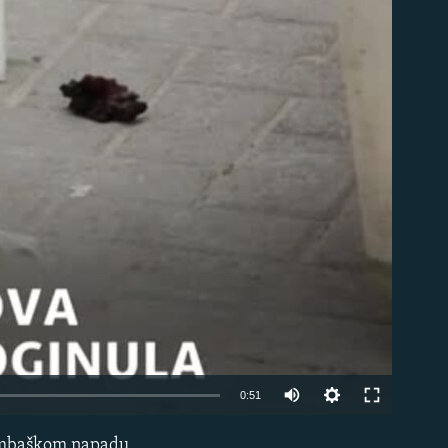
able
Auto
0:51
270p
bombaškom napadu