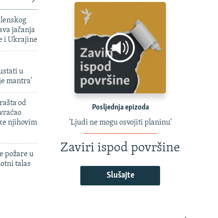
elenskog
va jačanja
e i Ukrajine
ustati u
je mantra'
rašta od
Posljednja epizoda
 vraćao
ke njihovim
'Ljudi ne mogu osvojiti planinu'
Zaviri ispod površine
e požare u
otni talas
Slušajte