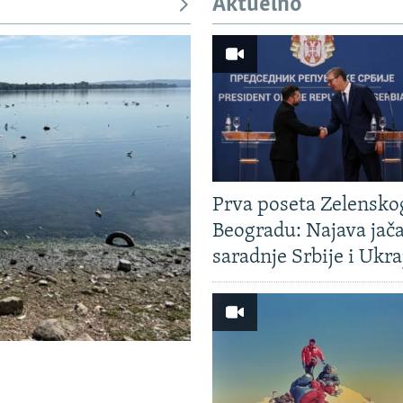
Aktuelno
Prva poseta Zelensko
Beogradu: Najava jač
saradnje Srbije i Ukra