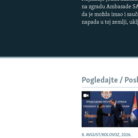
na zgradu Ambasade SAD
da je možda imao i sauče
napada u toj zemlji, uk
Pogledajte / Pos
8. AVGUST/KOLOVOZ, 2026.