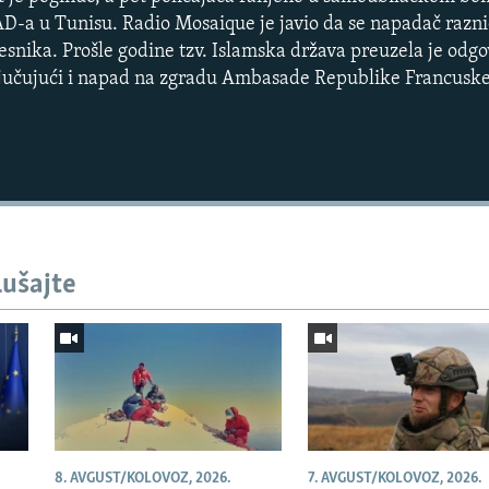
-a u Tunisu. Radio Mosaique je javio da se napadač razni
snika. Prošle godine tzv. Islamska država preuzela je odgov
ljučujući i napad na zgradu Ambasade Republike Francuske 
Auto
270p
360p
lušajte
1080p
8. AVGUST/KOLOVOZ, 2026.
7. AVGUST/KOLOVOZ, 2026.