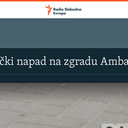
SLUŠAJTE
čki napad na zgradu Amba
Apple podcasti
YouTube Music
Spotify
YouTube