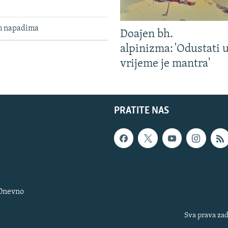
im napadima
Doajen bh.
alpinizma: 'Odustati 
vrijeme je mantra'
PRATITE NAS
 Dnevno
Sva prava zad