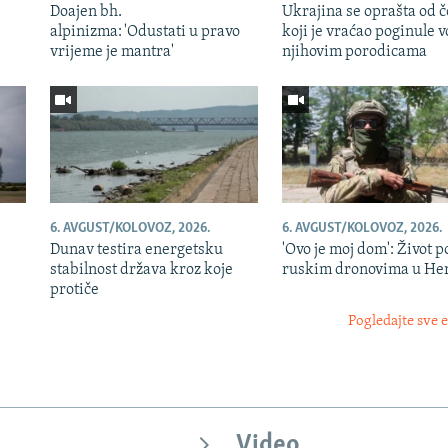
Doajen bh.
Ukrajina se oprašta od 
alpinizma: 'Odustati u pravo
koji je vraćao poginule v
vrijeme je mantra'
njihovim porodicama
6. AVGUST/KOLOVOZ, 2026.
6. AVGUST/KOLOVOZ, 2026.
Dunav testira energetsku
'Ovo je moj dom': Život p
e
stabilnost država kroz koje
ruskim dronovima u He
protiče
Pogledajte sve 
Video