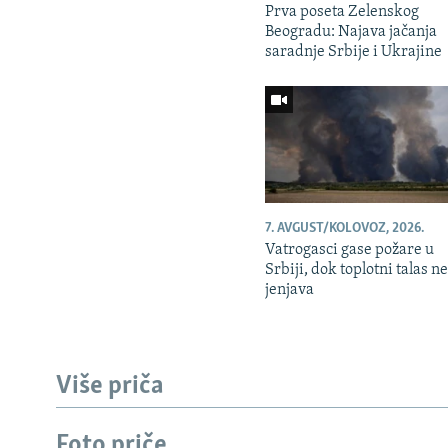
Prva poseta Zelenskog
Beogradu: Najava jačanja
saradnje Srbije i Ukrajine
7. AVGUST/KOLOVOZ, 2026.
Vatrogasci gase požare u
Srbiji, dok toplotni talas n
jenjava
Više priča
Foto priče