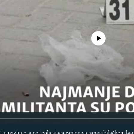
Pratite
No media source currently avail
t je poginuo, a pet policajaca ranjeno u samoubilačkom 