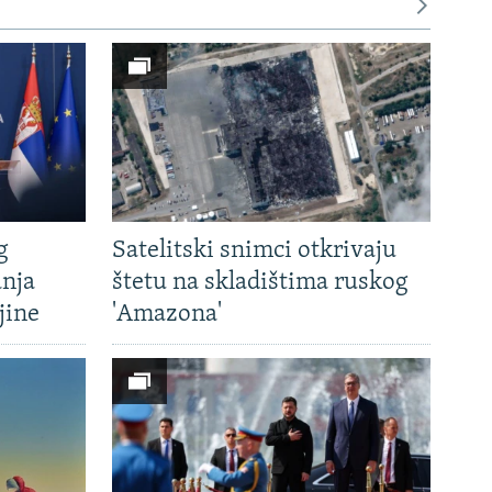
g
Satelitski snimci otkrivaju
anja
štetu na skladištima ruskog
jine
'Amazona'