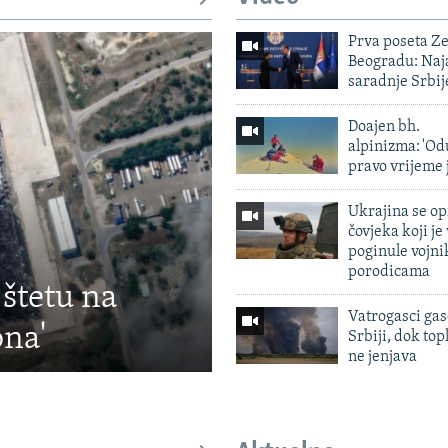
Prva poseta Z
Beogradu: Naja
saradnje Srbij
Doajen bh.
alpinizma: 'Od
pravo vrijeme 
Ukrajina se op
čovjeka koji je
poginule vojni
porodicama
 štetu na
Vatrogasci gas
ona'
Srbiji, dok topl
ne jenjava