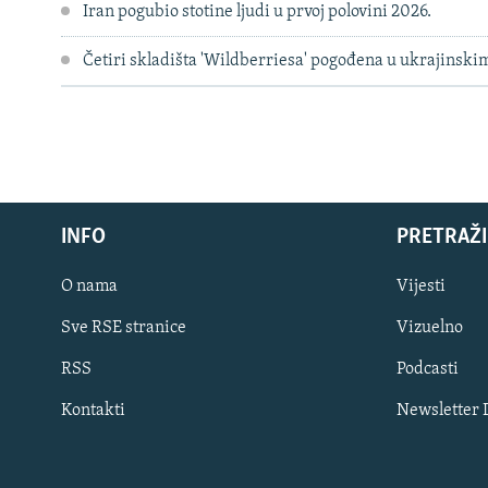
Iran pogubio stotine ljudi u prvoj polovini 2026.
Četiri skladišta 'Wildberriesa' pogođena u ukrajinsk
INFO
PRETRAŽI
O nama
Vijesti
Sve RSE stranice
Vizuelno
PRATITE NAS
RSS
Podcasti
Kontakti
Newsletter
Sve RFE/RL stranice