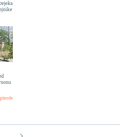
čovjeka
ojnike
od
rsonu
epizode