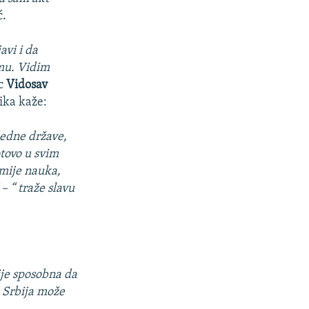
ć.
avi i da
amu. Vidim
ac
Vidosav
mika kaže:
jedne države,
otovo u svim
mije nauka,
– “ traže slavu
nije sposobna da
m Srbija može