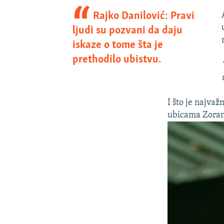
Rajko Danilović: Pravi
ljudi su pozvani da daju
iskaze o tome šta je
prethodilo ubistvu.
I što je najvaž
ubicama Zoran