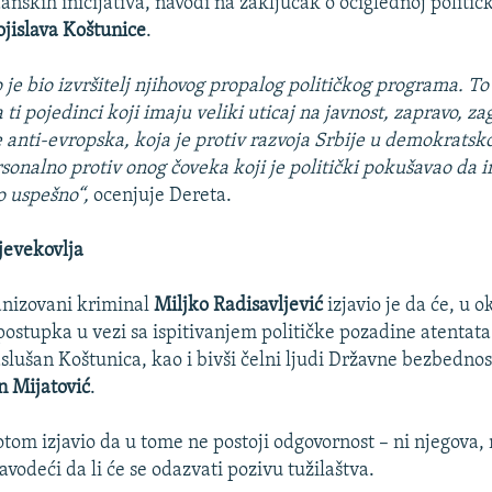
nskih inicijativa, navodi na zaključak o očiglednoj političk
jislava Koštunice
.
je bio izvršitelj njihovog propalog političkog programa. To
ti pojedinci koji imaju veliki uticaj na javnost, zapravo, z
je anti-evropska, koja je protiv razvoja Srbije u demokratsk
rsonalno protiv onog čoveka koji je politički pokušavao da 
to uspešno“,
ocenjuje Dereta.
jevekovlja
anizovani kriminal
Miljko Radisavljević
izjavio je da će, u o
postupka u vezi sa ispitivanjem političke pozadine atentat
aslušan Koštunica, kao i bivši čelni ljudi Državne bezbedno
n Mijatović
.
tom izjavio da u tome ne postoji odgovornost – ni njegova, 
avodeći da li će se odazvati pozivu tužilaštva.