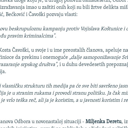
tavka uloge koju je, u drugoj polovini osmadesetih, Odbor
 izražavanja imao u zaštiti onih koji su bili žrtve delikta miš
ć, Bećković i Čavoški pozvaju vlasti:
u ovu beskrupuloznu kampanju protiv Vojislava Koštunice i 
eđu pravim kriminalcima".
Kosta Čavoški, u svoje i u ime preostalih članova, apeluje n
činioce da prekinu i onemoguće
„dalje samoponižavanje Srb
razaranje srpskog društva",
i u duhu devedesetih prepoznaj
ja.
 vlasničku strukturu tih medija pa će sve biti savršeno jasn
ja je u stranim rukama i provodi stranu politiku. Ja čak mis
je vrlo teška reč, ali ja je koristim, a u javnosti koristim i re
lanova Odbora u novonastaloj situaciji -
Miljenka Deretu
, i