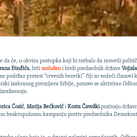
 da će, u okviru postupka koji bi trebalo da rasvetli polit
rana Đinđića
, biti
saslušan
i bivši predsednik države
Vojisl
vno podržao protest “crvenih beretki” čiji su vodeći članovi k
ski izabranog premijera Srbije, ponovo se aktivirao Odbo
 izražavanja.
rica Ćosić
,
Matija Bećković
i
Kosta Čavoški
pozivaju državn
nu beskrupuloznu kampanju protiv predsednika Demokrat