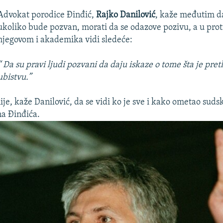
Advokat porodice Đinđić,
Rajko Danilović
, kaže međutim da
ukoliko bude pozvan, morati da se odazove pozivu, a u prot
njegovom i akademika vidi sledeće:
“ Da su pravi ljudi pozvani da daju iskaze o tome šta je pret
ubistvu.”
nije, kaže Danilović, da se vidi ko je sve i kako ometao suds
a Đinđića.