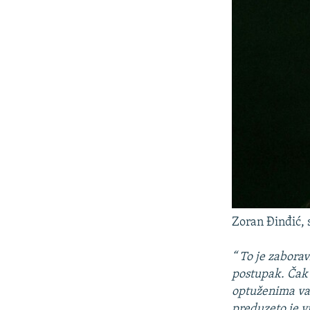
Zoran Đinđić, 
“ To je zaborav
postupak. Čak 
optuženima va
preduzeto je vi