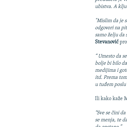
ubistva. A klj
"Mislim da je s
odgovori na pi
samo želju da 
Stevanović
pro
“ Umesto da se 
bolje bi bilo d
medijima i go
itd. Prema tome
u tuđem poslu” 
Ili kako kaže 
“Sve se čini da
se menja, te d