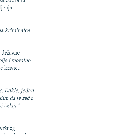
 za odbranu
ljenja -
da kriminalce
a državne
ije i moralno
e krivicu
o. Dakle, jedan
lim da je reč o
č izdaja",
zvršnog