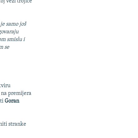
oj vezi trojice
 je samo još
agovaraju
om smislu i
im se
kviru
a na premijera
sti
Goran
niti stranke