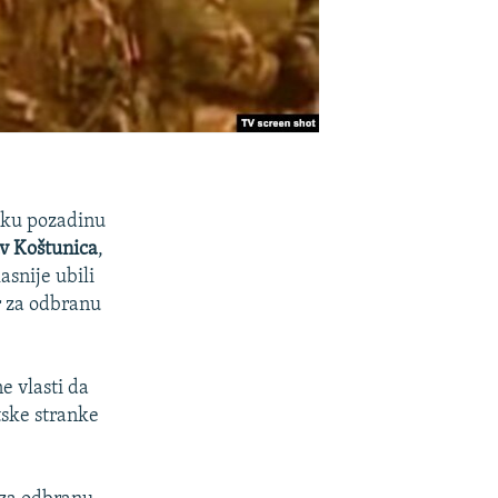
ičku pozadinu
av Koštunica
,
asnije ubili
r za odbranu
e vlasti da
ske stranke