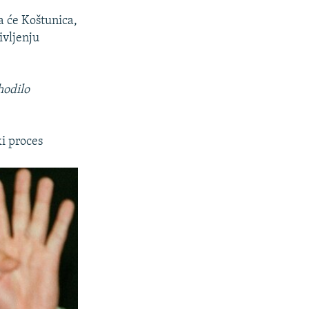
 će Koštunica,
ivljenju
hodilo
ki proces