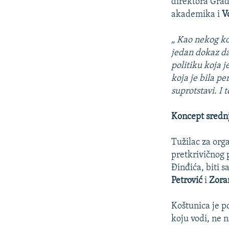
direktora Građa
akademika i
Vo
„ Kao nekog ko 
jedan dokaz da 
politiku koja 
koja je bila pe
suprotstavi. I 
Koncept sredn
Tužilac za org
pretkrivičnog 
Đinđića, biti s
Petrović
i
Zora
Koštunica je po
koju vodi, ne n