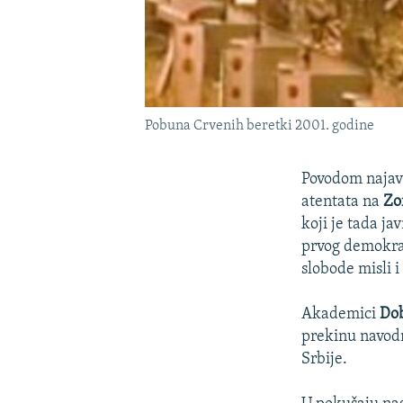
Pobuna Crvenih beretki 2001. godine
Povodom najave
atentata na
Zo
koji je tada ja
prvog demokrat
slobode misli i
Akademici
Dob
prekinu navod
Srbije.