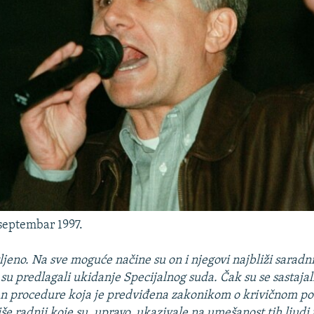
septembar 1997.
ljeno. Na sve moguće načine su on i njegovi najbliži saradni
su predlagali ukidanje Specijalnog suda. Čak su se sastajal
n procedure koja je predviđena zakonikom o krivičnom po
še radnji koje su, upravo, ukazivale na umešanost tih ljudi