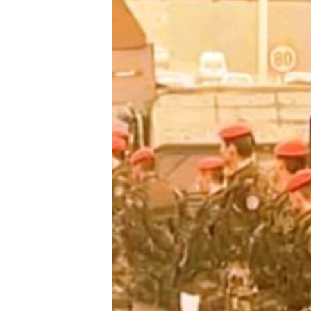
ISPRIČAJ MI
DNEVNO@RSE
SPECIJALI RSE
VIŠE OD NASLOVA
GENOCID U SREBRENICI
POPLAVE I KLIZIŠTA U BIH 2024.
TV LIBERTY
POST SCRIPTUM
MOJA EVROPA
TRI DECENIJE OD RATA U BIH
SVE KARTE DEJTONA
NASTANAK I RASPAD JUGOSLAVIJE