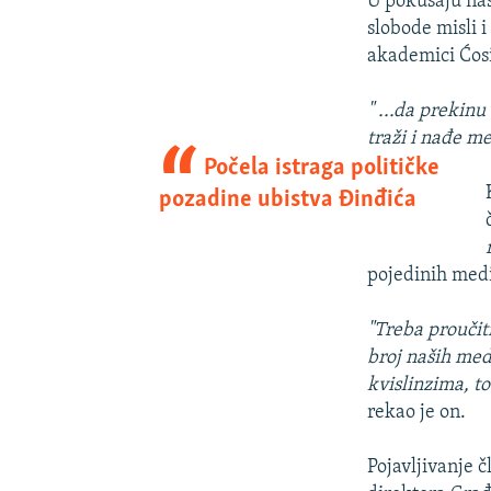
U pokušaju nas
slobode misli i
akademici Ćosi
" ...da prekin
traži i nađe m
Počela istraga političke
pozadine ubistva Đinđića
pojedinih medi
"Treba proučiti
broj naših medi
kvislinzima, to 
rekao je on.
Pojavljivanje č