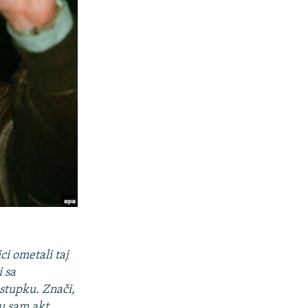
ci ometali taj
i sa
stupku. Znači,
 u sam akt