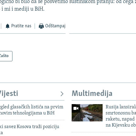
 logično bi bilo da se posvetimo suštinskom pitanju: od čega 
 i mi i mediji u BiH.
Pratite nas
Odštampaj
Zašto
ijesti
Multimedija
zgled glasačkih listića na prvim
Rusija lansiral
 novim tehnologijama u BiH
smrtonosnu ba
raketu, napad
na Kijevsku ob
 savez Kosova traži poziciju
ka