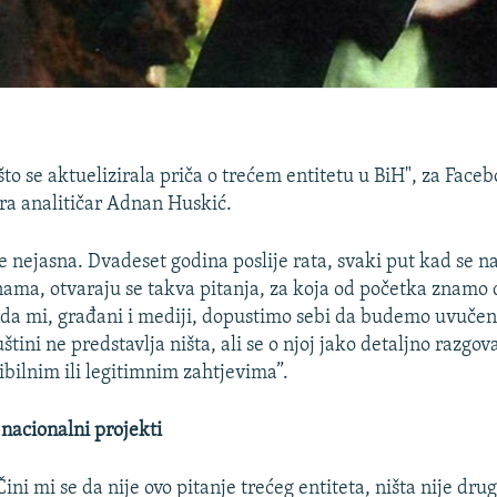
to se aktuelizirala priča o trećem entitetu u BiH", za Face
a analitičar Adnan Huskić.
je nejasna. Dvadeset godina poslije rata, svaki put kad se n
ama, otvaraju se takva pitanja, za koja od početka znamo d
da mi, građani i mediji, dopustimo sebi da budemo uvučen
uštini ne predstavlja ništa, ali se o njoj jako detaljno razgov
ibilnim ili legitimnim zahtjevima”.
nacionalni projekti
Čini mi se da nije ovo pitanje trećeg entiteta, ništa nije drug