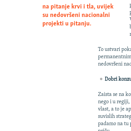
na pitanje krvi i tla, uvijek
su nedovršeni nacionalni
projekti u pitanju.
To ustvari pok
permanentnim k
nedovršeni nac
Dobri konz
Zaista se na k
nego i u regiji
vlast, a to je
suvislih strat
padamo na tu p