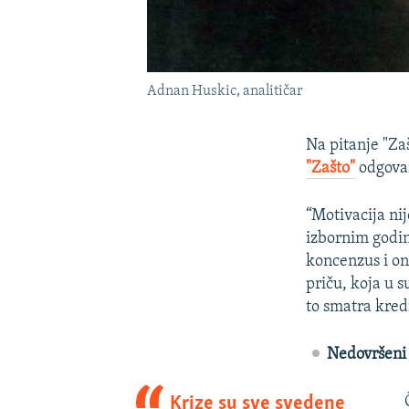
Adnan Huskic, analitičar
Na pitanje "Zaš
"Zašto"
odgovar
“Motivacija ni
izbornim godin
koncenzus i on
priču, koja u s
to smatra kred
Nedovršeni 
Krize su sve svedene