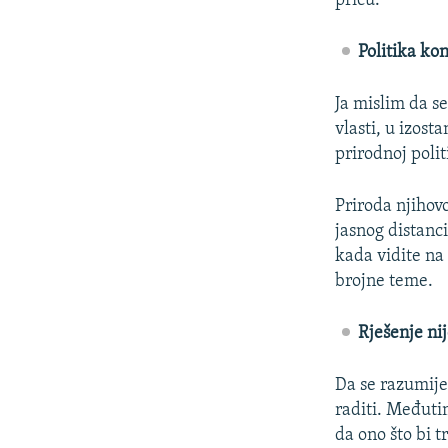
priču.
Politika kon
Ja mislim da se
vlasti, u izost
prirodnoj politi
Priroda njihov
jasnog distanc
kada vidite na
brojne teme.
Rješenje nije
Da se razumije
raditi. Međuti
da ono što bi t