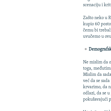
scenaciju i kr
Zašto neko u R
kupio 60 posto 
čemu bi trebali
uvučemo u ovu
Demografsk
Ne mislim da o
toga, međutim 
Mislim da sada
već da se sada
krvarimo, da n
odlazi, da se u
pokušavajući p