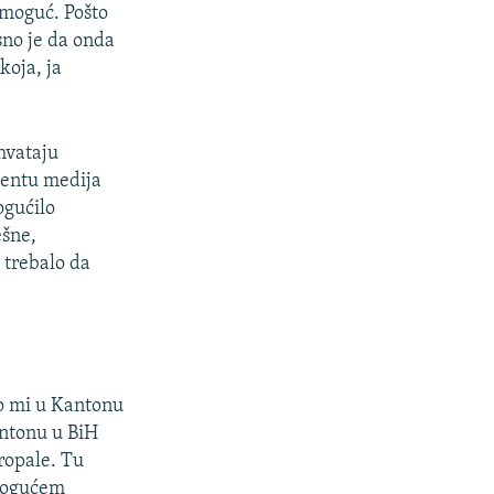
emoguć. Pošto
sno je da onda
 koja, ja
shvataju
mentu medija
ogućilo
ešne,
 trebalo da
to mi u Kantonu
ntonu u BiH
ropale. Tu
 mogućem