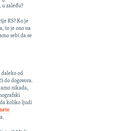
 u zaleđu?
ije RS? Ko je
a, to je ono na
vamo sebi da se
, daleko od
ći do dogovora.
ljamo nikada,
mografski
a koliko ljudi
mete
a.