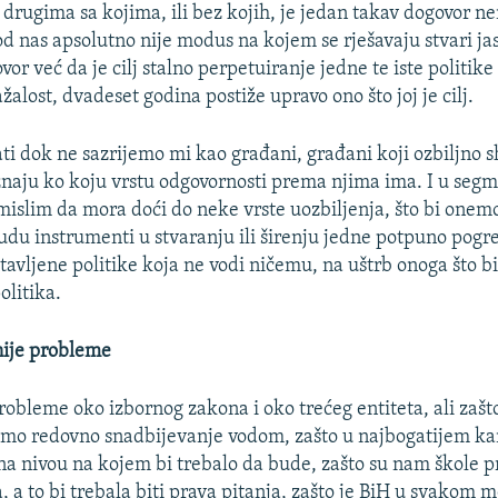
 drugima sa kojima, ili bez kojih, je jedan takav dogovor n
d nas apsolutno nije modus na kojem se rješavaju stvari ja
ovor već da je cilj stalno perpetuiranje jedne te iste politike
alost, dvadeset godina postiže upravo ono što joj je cilj.
ati dok ne sazrijemo mi kao građani, građani koji ozbiljno 
i znaju ko koju vrstu odgovornosti prema njima ima. I u seg
mislim da mora doći do neke vrste uozbiljenja, što bi onem
du instrumenti u stvaranju ili širenju jedne potpuno pogr
avljene politike koja ne vodi ničemu, na uštrb onoga što bi
olitika.
žnije probleme
obleme oko izbornog zakona i oko trećeg entiteta, ali zaš
mo redovno snadbijevanje vodom, zašto u najbogatijem ka
 na nivou na kojem bi trebalo da bude, zašto su nam škole p
 a to bi trebala biti prava pitanja, zašto je BiH u svakom