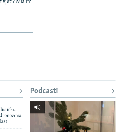
živjeti? Mislim
Podcasti
a
lističku
 dronovima
last