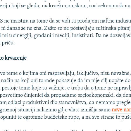
iteriju koji se gleda, makroekonomskom, socioekonomskom,
S ne insistira na tome da se vidi sa prodajom naftne industr
ni danas se ne zna. Zašto se ne postavljaju suštinska pitanj
 mi u sinergiji, građani i mediji, insistirati. Da ne dozvolja
 priču.
o krvarenje
ve teme o kojima oni raspravljaju, isključivo, nisu nevažne
način na koji oni to rade pokazuje da im nije cilj uopšte do
 postoje teme koje su važnije. e treba da o tome ne raprav
 posvetimo činjenici da propadamo socioekonomski, da de
am odlazi produktivni dio stanovništva, da nemamo pregled
 groznoj situaciji nalazimo gdje vlast izmišlja samo
nove na
opuniti te ogromne budžetske rupe, a na sve strane to pušt