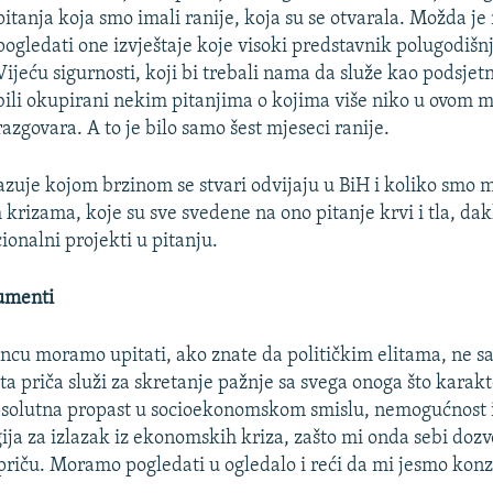
pitanja koja smo imali ranije, koja su se otvarala. Možda je
pogledati one izvještaje koje visoki predstavnik polugodišn
Vijeću sigurnosti, koji bi trebali nama da služe kao podsjet
bili okupirani nekim pitanjima o kojima više niko u ovom
razgovara. A to je bilo samo šest mjeseci ranije.
azuje kojom brzinom se stvari odvijaju u BiH i koliko smo
rizama, koje su sve svedene na ono pitanje krvi i tla, dak
ionalni projekti u pitanju.
umenti
oncu moramo upitati, ako znate da političkim elitama, ne s
, ta priča služi za skretanje pažnje sa svega onoga što karak
 apsolutna propast u socioekonomskom smislu, nemogućnost 
egija za izlazak iz ekonomskih kriza, zašto mi onda sebi doz
riču. Moramo pogledati u ogledalo i reći da mi jesmo kon