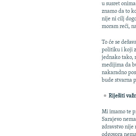
u susret onima
znamo da to ko
nije ni cilj dog
moram reći, naž
To će se dešav
politiku i koj
jednako tako, 
medijima da bu
nakaradno post
bude stvarna p
Riješiti va
Mi imamo te pr
Sarajevo nema
zdravstvo nije
odgovora nema,