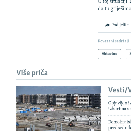
U toj situaciji
da tu griješimo
Podijelite
Povezani sadržaji
Aktuelno
Više priča
Vesti/V
Objavljen i
izborima s
Demokratski
predsedni