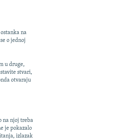
e ostanka na
 se o jednoj
om u druge,
tavite stvari,
 onda otvaraju
 na njoj treba
ne je pokazalo
itanja, izlazak