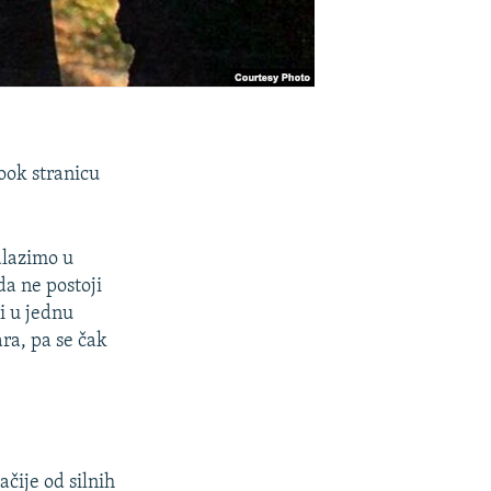
book stranicu
alazimo u
a ne postoji
i u jednu
ara, pa se čak
ačije od silnih