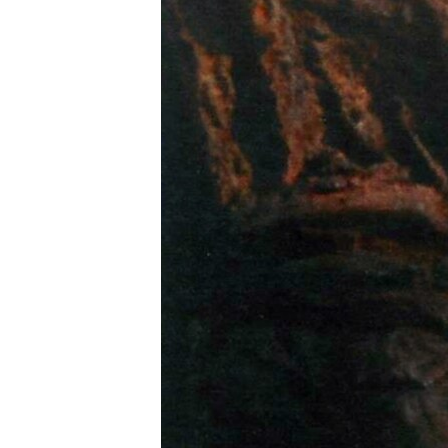
ISPRIČAJ MI
DNEVNO@RSE
SPECIJALI RSE
VIŠE OD NASLOVA
GENOCID U SREBRENICI
POPLAVE I KLIZIŠTA U BIH 2024.
TV LIBERTY
POST SCRIPTUM
MOJA EVROPA
TRI DECENIJE OD RATA U BIH
SVE KARTE DEJTONA
NASTANAK I RASPAD JUGOSLAVIJE