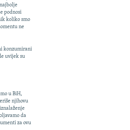
 najbolje
je podnosi
nik koliko smo
 momentu ne
 mi konzumirani
le uvijek su
amo u BiH,
teriše njihovu
iznalaženje
voljavamo da
zumenti za ovu