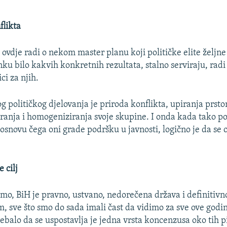
flikta
 ovdje radi o nekom master planu koji političke elite željn
anku bilo kakvih konkretnih rezultata, stalno serviraju, radi
ci za njih.
og političkog djelovanja je priroda konflikta, upiranja prst
iranja i homogeniziranja svoje skupine. I onda kada tako pos
 osnovu čega oni grade podršku u javnosti, logično je da se
 cilj
mo, BiH je pravno, ustvano, nedorečena država i definitivno
m, sve što smo do sada imali čast da vidimo za sve ove godi
rebalo da se uspostavlja je jedna vrsta koncenzusa oko tih p