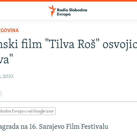
EGOVINA
nski film "Tilva Roš" osvoji
va"
z, 2010.
obodna Evropa u vaš Google izvor
agrada na 16. Sarajevo Film Festivalu