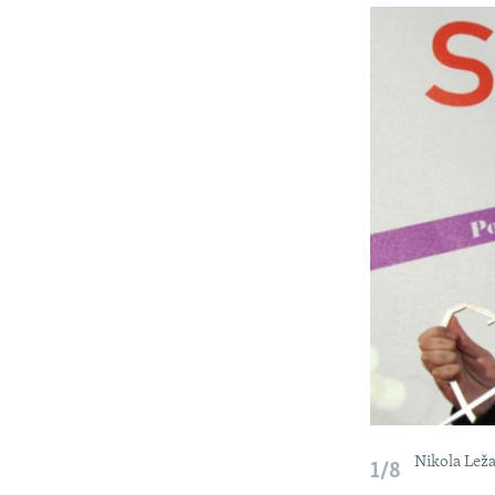
ISPRIČAJ MI
DNEVNO@RSE
SPECIJALI RSE
VIŠE OD NASLOVA
GENOCID U SREBRENICI
POPLAVE I KLIZIŠTA U BIH 2024.
TV LIBERTY
POST SCRIPTUM
MOJA EVROPA
TRI DECENIJE OD RATA U BIH
SVE KARTE DEJTONA
NASTANAK I RASPAD JUGOSLAVIJE
Nikola Ležai
1/8