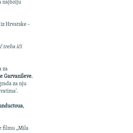
a najbolju
d
i
n
s
i
l
 iz Hrvatske -
s
a
l
j
a
d
ć treba ići
j
d
a za
ne Garvanileve
.
grada za nju
vratima'.
unductoua
,
 filmu „Mila