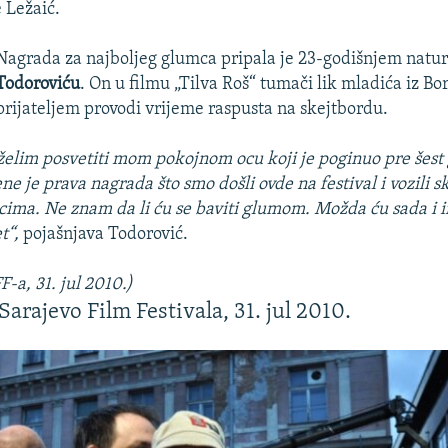
 Ležaić.
Nagrada za najboljeg glumca pripala je 23-godišnjem natu
Todoroviću
. On u filmu „Tilva Roš“ tumači lik mladića iz Bor
prijateljem provodi vrijeme raspusta na skejtbordu.
elim posvetiti mom pokojnom ocu koji je poginuo pre šest
e je prava nagrada što smo došli ovde na festival i vozili sk
ma. Ne znam da li ću se baviti glumom. Možda ću sada i i
t“,
pojašnjava Todorović.
-a, 31. jul 2010.)
Sarajevo Film Festivala, 31. jul 2010.