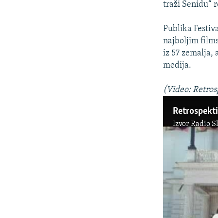
traži Senidu“ 
Publika Festiv
najboljim film
iz 57 zemalja, 
medija.
(Video: Retros
Retrospekti
Izvor
Radio S