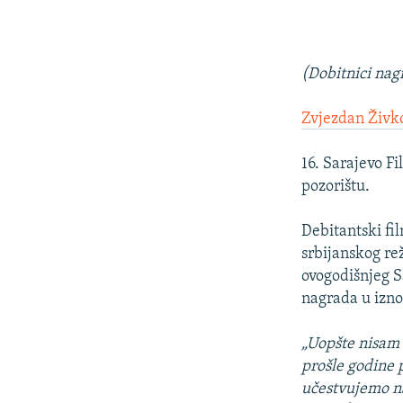
(Dobitnici nag
Zvjezdan Živk
16. Sarajevo F
pozorištu.
Debitantski fi
srbijanskog re
ovogodišnjeg Sa
nagrada u izno
„Uopšte nisam 
prošle godine 
učestvujemo na