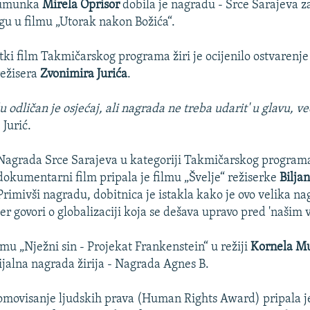
 Rumunka
Mirela Oprisor
dobila je nagradu - Srce Sarajeva z
gu u filmu „Utorak nakon Božića“.
tki film Takmičarskog programa žiri je ocijenilo ostvarenje
režisera
Zvonimira Jurića
.
 odličan je osjećaj, ali nagrada ne treba udarit' u glavu, ve
 Jurić.
Nagrada Srce Sarajeva u kategoriji Takmičarskog program
dokumentarni film pripala je filmu „Švelje“ režiserke
Bilja
Primivši nagradu, dobitnica je istakla kako je ovo velika na
jer govori o globalizaciji koja se dešava upravo pred 'našim 
u „Nježni sin - Projekat Frankenstein“ u režiji
Kornela M
cijalna nagrada žirija - Nagrada Agnes B.
movisanje ljudskih prava (Human Rights Award) pripala je