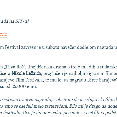
rada na SFF-u)
ović
ilm Festival završen je u subotu navečer dodjelom nagrada
lm „Tilva Roš“, tinejdžerska drama o troje mladih u rudars
žisera
Nikole Ležaića
, proglašen je najboljim igranim film
rajevo Film Festivala, te mu je, uz nagradu „Srce Sarajeva“
su od 25.000 eura.
očekivao ovakvu nagradu, s obzirom da je srbijanski film 
pa smo se osećali malo rasterećeni. Bilo mi je drago da dođ
 festivalu. Ovo je fenomenalan početak za naš film i podst