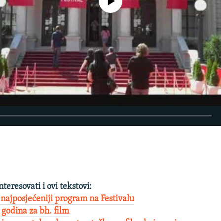
EMBED
nteresovati i ovi tekstovi:
ajposjećeniji program na Festivalu
godina za bh. film