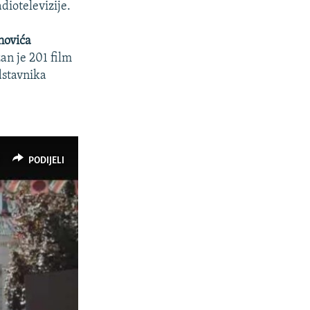
diotelevizije.
novića
an je 201 film
dstavnika
PODIJELI