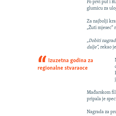
Po prvi put i
glumicu za ulo
Za najbolji kra
„Žuti mjesec“ 
„Dobiti nagradu
dalje“,
rekao je
Izuzetna godina za
regionalne stvaraoce
Mađarskom film
pripala je spe
Nagrada za pro