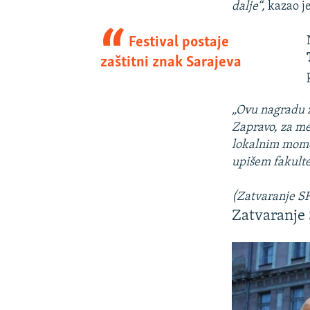
dalje“,
kazao je
Festival postaje
zaštitni znak Sarajeva
„Ovu nagradu ž
Zapravo, za men
lokalnim momci
upišem fakulte
(Zatvaranje SFF
Zatvaranje 