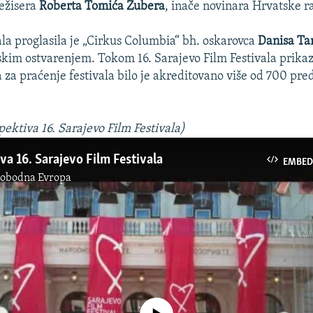
režisera
Roberta Tomića Zubera
, inače novinara Hrvatske ra
ala proglasila je „Cirkus Columbia“ bh. oskarovca
Danisa Ta
skim ostvarenjem. Tokom 16. Sarajevo Film Festivala prikaz
a za praćenje festivala bilo je akreditovano više od 700 pre
pektiva 16. Sarajevo Film Festivala)
va 16. Sarajevo Film Festivala
EMBED
lobodna Evropa
No media source currently available