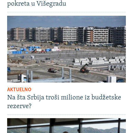
pokreta u Višegradu
AKTUELNO
Na šta Srbija troši milione iz budžetske
rezerve?