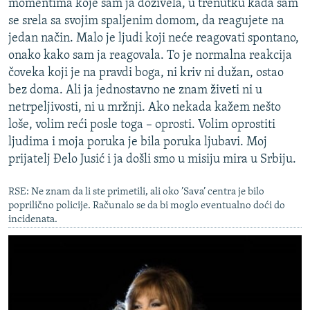
momentima koje sam ja doživela, u trenutku kada sam
se srela sa svojim spaljenim domom, da reagujete na
jedan način. Malo je ljudi koji neće reagovati spontano,
onako kako sam ja reagovala. To je normalna reakcija
čoveka koji je na pravdi boga, ni kriv ni dužan, ostao
bez doma. Ali ja jednostavno ne znam živeti ni u
netrpeljivosti, ni u mržnji. Ako nekada kažem nešto
loše, volim reći posle toga – oprosti. Volim oprostiti
ljudima i moja poruka je bila poruka ljubavi. Moj
prijatelj Đelo Jusić i ja došli smo u misiju mira u Srbiju.
RSE: Ne znam da li ste primetili, ali oko ’Sava’ centra je bilo
poprilično policije. Računalo se da bi moglo eventualno doći do
incidenata.