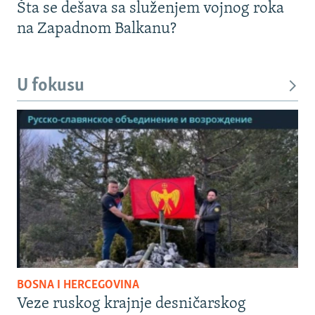
Šta se dešava sa služenjem vojnog roka
na Zapadnom Balkanu?
U fokusu
BOSNA I HERCEGOVINA
Veze ruskog krajnje desničarskog