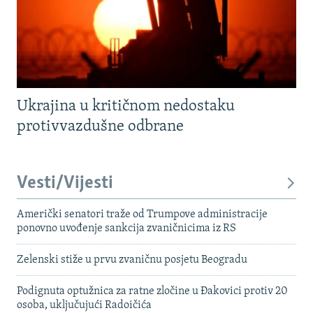
Ukrajina u kritičnom nedostaku
protivvazdušne odbrane
Vesti/Vijesti
Američki senatori traže od Trumpove administracije
ponovno uvođenje sankcija zvaničnicima iz RS
Zelenski stiže u prvu zvaničnu posjetu Beogradu
Podignuta optužnica za ratne zločine u Đakovici protiv 20
osoba, uključujući Radoičića