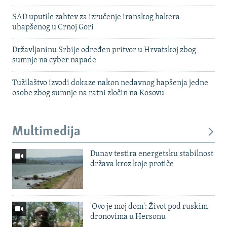
SAD uputile zahtev za izručenje iranskog hakera
uhapšenog u Crnoj Gori
Državljaninu Srbije određen pritvor u Hrvatskoj zbog
sumnje na cyber napade
Tužilaštvo izvodi dokaze nakon nedavnog hapšenja jedne
osobe zbog sumnje na ratni zločin na Kosovu
Multimedija
Dunav testira energetsku stabilnost
država kroz koje protiče
'Ovo je moj dom': Život pod ruskim
dronovima u Hersonu