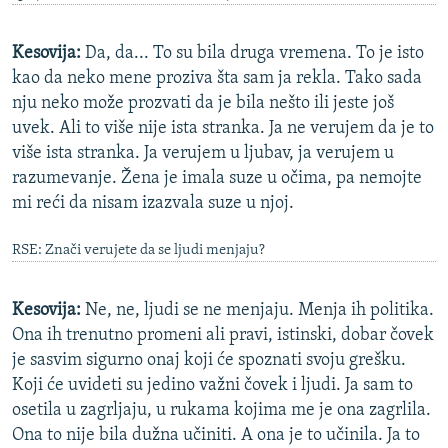
Kesovija:
Da, da... To su bila druga vremena. To je isto
kao da neko mene proziva šta sam ja rekla. Tako sada
nju neko može prozvati da je bila nešto ili jeste još
uvek. Ali to više nije ista stranka. Ja ne verujem da je to
više ista stranka. Ja verujem u ljubav, ja verujem u
razumevanje. Žena je imala suze u očima, pa nemojte
mi reći da nisam izazvala suze u njoj.
RSE: Znači verujete da se ljudi menjaju?
Kesovija:
Ne, ne, ljudi se ne menjaju. Menja ih politika.
Ona ih trenutno promeni ali pravi, istinski, dobar čovek
je sasvim sigurno onaj koji će spoznati svoju grešku.
Koji će uvideti su jedino važni čovek i ljudi. Ja sam to
osetila u zagrljaju, u rukama kojima me je ona zagrlila.
Ona to nije bila dužna učiniti. A ona je to učinila. Ja to