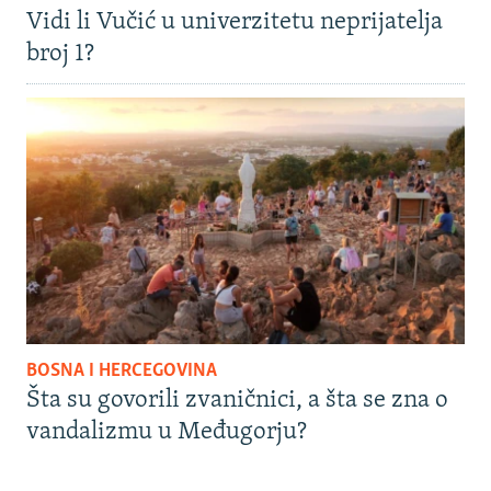
Vidi li Vučić u univerzitetu neprijatelja
broj 1?
BOSNA I HERCEGOVINA
Šta su govorili zvaničnici, a šta se zna o
vandalizmu u Međugorju?