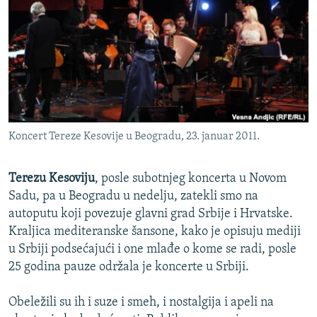
ISPRIČAJ MI
DNEVNO@RSE
SPECIJALI RSE
VIŠE OD NASLOVA
PRATITE NAS
GENOCID U SREBRENICI
Koncert Tereze Kesovije u Beogradu, 23. januar 2011.
POPLAVE I KLIZIŠTA U BIH 2024.
TV LIBERTY
Sve RFE/RL stranice
Terezu Kesoviju
, posle subotnjeg koncerta u Novom
POST SCRIPTUM
Sadu, pa u Beogradu u nedelju, zatekli smo na
autoputu koji povezuje glavni grad Srbije i Hrvatske.
MOJA EVROPA
Kraljica mediteranske šansone, kako je opisuju mediji
TRI DECENIJE OD RATA U BIH
u Srbiji podsećajući i one mlađe o kome se radi, posle
25 godina pauze održala je koncerte u Srbiji.
SVE KARTE DEJTONA
NASTANAK I RASPAD JUGOSLAVIJE
Obeležili su ih i suze i smeh, i nostalgija i apeli na