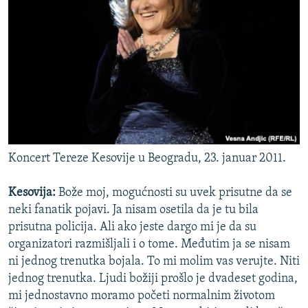
Koncert Tereze Kesovije u Beogradu, 23. januar 2011.
Kesovija:
Bože moj, mogućnosti su uvek prisutne da se
neki fanatik pojavi. Ja nisam osetila da je tu bila
prisutna policija. Ali ako jeste dargo mi je da su
organizatori razmišljali i o tome. Međutim ja se nisam
ni jednog trenutka bojala. To mi molim vas verujte. Niti
jednog trenutka. Ljudi božiji prošlo je dvadeset godina,
mi jednostavno moramo početi normalnim životom