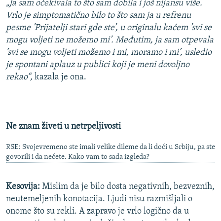
„Ja sam očekivala to što sam dobila i još nijansu više.
Vrlo je simptomatično bilo to što sam ja u refrenu
pesme ’Prijatelji stari gde ste’, u originalu kaćem ’svi se
mogu voljeti ne možemo mi’. Međutim, ja sam otpevala
’svi se mogu voljeti možemo i mi, moramo i mi’, usledio
je spontani aplauz u publici koji je meni dovoljno
rekao“,
kazala je ona.
Ne znam živeti u netrpeljivosti
RSE: Svojevremeno ste imali velike dileme da li doći u Srbiju, pa ste
govorili i da nećete. Kako vam to sada izgleda?
Kesovija:
Mislim da je bilo dosta negativnih, bezveznih,
neutemeljenih konotacija. Ljudi nisu razmišljali o
onome što su rekli. A zapravo je vrlo logično da u