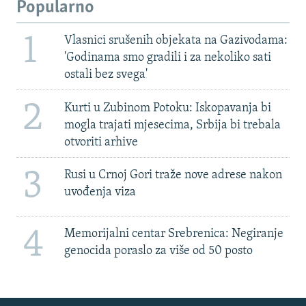
Popularno
1
Vlasnici srušenih objekata na Gazivodama:
'Godinama smo gradili i za nekoliko sati
ostali bez svega'
2
Kurti u Zubinom Potoku: Iskopavanja bi
mogla trajati mjesecima, Srbija bi trebala
otvoriti arhive
3
Rusi u Crnoj Gori traže nove adrese nakon
uvođenja viza
4
Memorijalni centar Srebrenica: Negiranje
genocida poraslo za više od 50 posto