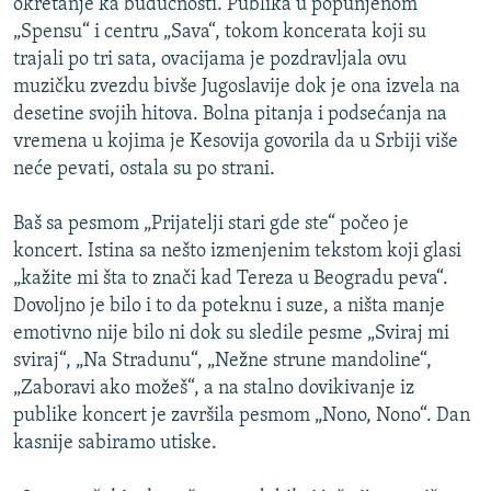
okretanje ka budućnosti. Publika u popunjenom
„Spensu“ i centru „Sava“, tokom koncerata koji su
trajali po tri sata, ovacijama je pozdravljala ovu
muzičku zvezdu bivše Jugoslavije dok je ona izvela na
desetine svojih hitova. Bolna pitanja i podsećanja na
vremena u kojima je Kesovija govorila da u Srbiji više
neće pevati, ostala su po strani.
Baš sa pesmom „Prijatelji stari gde ste“ počeo je
koncert. Istina sa nešto izmenjenim tekstom koji glasi
„kažite mi šta to znači kad Tereza u Beogradu peva“.
Dovoljno je bilo i to da poteknu i suze, a ništa manje
emotivno nije bilo ni dok su sledile pesme „Sviraj mi
sviraj“, „Na Stradunu“, „Nežne strune mandoline“,
„Zaboravi ako možeš“, a na stalno dovikivanje iz
publike koncert je završila pesmom „Nono, Nono“. Dan
kasnije sabiramo utiske.