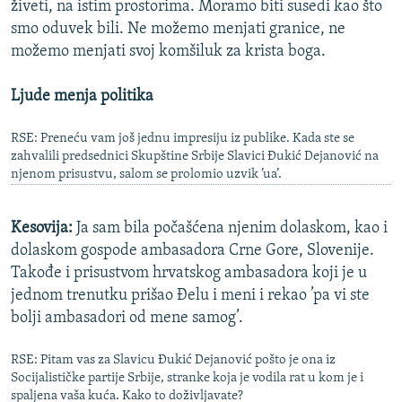
živeti, na istim prostorima. Moramo biti susedi kao što
smo oduvek bili. Ne možemo menjati granice, ne
možemo menjati svoj komšiluk za krista boga.
Ljude menja politika
RSE: Preneću vam još jednu impresiju iz publike. Kada ste se
zahvalili predsednici Skupštine Srbije Slavici Đukić Dejanović na
njenom prisustvu, salom se prolomio uzvik ’ua’.
Kesovija:
Ja sam bila počašćena njenim dolaskom, kao i
dolaskom gospode ambasadora Crne Gore, Slovenije.
Takođe i prisustvom hrvatskog ambasadora koji je u
jednom trenutku prišao Đelu i meni i rekao ’pa vi ste
bolji ambasadori od mene samog’.
RSE: Pitam vas za Slavicu Đukić Dejanović pošto je ona iz
Socijalističke partije Srbije, stranke koja je vodila rat u kom je i
spaljena vaša kuća. Kako to doživljavate?