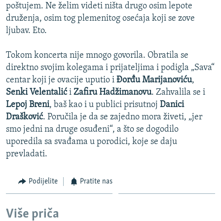
poštujem. Ne želim videti ništa drugo osim lepote
druženja, osim tog plemenitog osećaja koji se zove
ljubav. Eto.
Tokom koncerta nije mnogo govorila. Obratila se
direktno svojim kolegama i prijateljima i podigla „Sava“
centar koji je ovacije uputio i
Đorđu Marijanoviću
,
Senki Velentalić
i
Zafiru Hadžimanovu
. Zahvalila se i
Lepoj Breni
, baš kao i u publici prisutnoj
Danici
Drašković
. Poručila je da se zajedno mora živeti, „jer
smo jedni na druge osuđeni“, a što se dogodilo
uporedila sa svađama u porodici, koje se daju
prevladati.
Podijelite
Pratite nas
Više priča