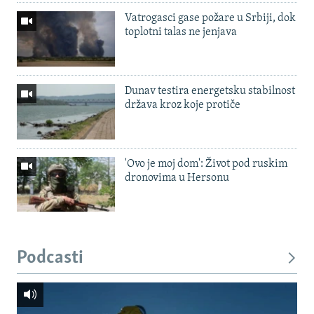
Vatrogasci gase požare u Srbiji, dok
toplotni talas ne jenjava
Dunav testira energetsku stabilnost
država kroz koje protiče
'Ovo je moj dom': Život pod ruskim
dronovima u Hersonu
Podcasti