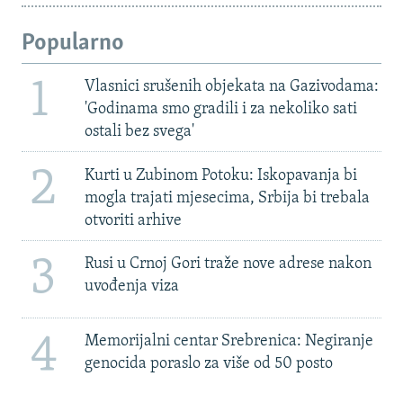
Popularno
1
Vlasnici srušenih objekata na Gazivodama:
'Godinama smo gradili i za nekoliko sati
ostali bez svega'
2
Kurti u Zubinom Potoku: Iskopavanja bi
mogla trajati mjesecima, Srbija bi trebala
otvoriti arhive
3
Rusi u Crnoj Gori traže nove adrese nakon
uvođenja viza
4
Memorijalni centar Srebrenica: Negiranje
genocida poraslo za više od 50 posto