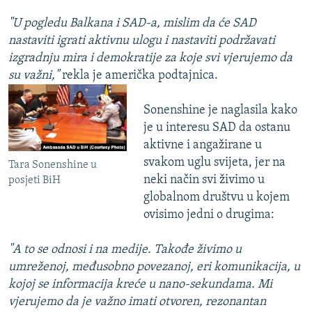
"U pogledu Balkana i SAD-a, mislim da će SAD
nastaviti igrati aktivnu ulogu i nastaviti podržavati
izgradnju mira i demokratije za koje svi vjerujemo da
su važni,"
rekla je američka podtajnica.
Sonenshine je naglasila kako
je u interesu SAD da ostanu
aktivne i angažirane u
svakom uglu svijeta, jer na
Tara Sonenshine u
neki način svi živimo u
posjeti BiH
globalnom društvu u kojem
ovisimo jedni o drugima:
"A to se odnosi i na medije. Takođe živimo u
umreženoj, međusobno povezanoj, eri komunikacija, u
kojoj se informacija kreće u nano-sekundama. Mi
vjerujemo da je važno imati otvoren, rezonantan