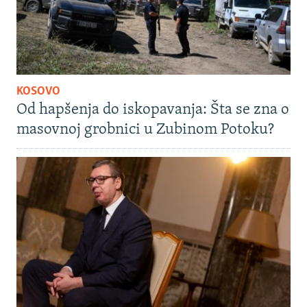
KOSOVO
Od hapšenja do iskopavanja: Šta se zna o
masovnoj grobnici u Zubinom Potoku?