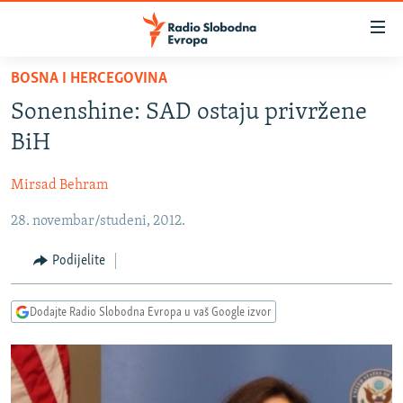
Dostupni
linkovi
Pređite
BOSNA I HERCEGOVINA
na
VIJESTI
Sonenshine: SAD ostaju privržene
glavni
BOSNA I HERCEGOVINA
sadržaj
BiH
SRBIJA
Pređite
na
Mirsad Behram
KOSOVO
glavnu
28. novembar/studeni, 2012.
CRNA GORA
navigaciju
Pređite
VIZUELNO
Podijelite
na
PODCASTI
VIDEO
pretragu
Dodajte Radio Slobodna Evropa u vaš Google izvor
RAT U UKRAJINI
FOTOGALERIJE
KINA NA BALKANU
INFOGRAFIKE
RSE PRIČE IZ SVIJETA