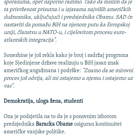
sporazuma, opet naporno radimo. Tako da mislim da je
ta privrženost prisutna i u izjavama najviših američkih
dužnosnika, uključujući i predsjednika Obamu. SAD će
nastaviti da pomažu BiH na njenom putu ka Evropskoj
uniji, članstvu u NATO-u, i cijelovitom procesu euro-
atlantskih integracija".
Soneshine je još rekla kako je broj i sadržaj programa
koje Sjedinjene države realizuju u BiH jasan znak
američkog angažmana i podrške:
"Znamo da se mirovni
proces još odvija, ali mi ostajemo u njemu i ostajemo uz
vas".
Demokratija, uloga žena, studenti
Ona je podsjetila na to da je s ponovnim izborom
predsjednika
Baracka Obame
osiguran kontinuitet
američke vanjske politike.