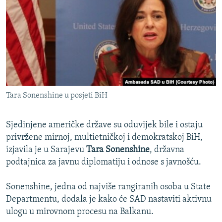
ISPRIČAJ MI
DNEVNO@RSE
SPECIJALI RSE
VIŠE OD NASLOVA
PRATITE NAS
GENOCID U SREBRENICI
Tara Sonenshine u posjeti BiH
POPLAVE I KLIZIŠTA U BIH 2024.
TV LIBERTY
Sve RFE/RL stranice
Sjedinjene američke države su oduvijek bile i ostaju
POST SCRIPTUM
privržene mirnoj, multietničkoj i demokratskoj BiH,
izjavila je u Sarajevu
Tara Sonenshine
, državna
MOJA EVROPA
podtajnica za javnu diplomatiju i odnose s javnošću.
TRI DECENIJE OD RATA U BIH
Sonenshine, jedna od najviše rangiranih osoba u State
SVE KARTE DEJTONA
Departmentu, dodala je kako će SAD nastaviti aktivnu
NASTANAK I RASPAD JUGOSLAVIJE
ulogu u mirovnom procesu na Balkanu.