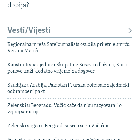
dobija?
Vesti/Vijesti
Regionalna mreža SafeJournalists osudila prijetnje smrću
Veranu Matiću
Konstitutivna sjednica Skupštine Kosova odložena, Kurti
ponovo traži 'dodatno vrijeme' za dogovor
Saudijska Arabija, Pakistan i Turska potpisale zajednički
odbrambeni pakt
Zelenski u Beogradu, Vučić kaže da nisu razgovarali o
vojnoj saradnji
Zelenski stigao u Beograd, susreo se sa Vučićem
Posmrtni ostaci pronađeni u trećoj mogućoj masovnoj