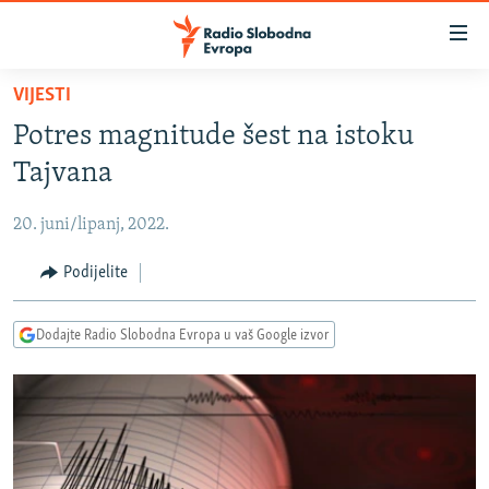
Dostupni
linkovi
Pređite
VIJESTI
na
VIJESTI
Potres magnitude šest na istoku
glavni
BOSNA I HERCEGOVINA
sadržaj
Tajvana
SRBIJA
Pređite
na
20. juni/lipanj, 2022.
KOSOVO
glavnu
CRNA GORA
Podijelite
navigaciju
Pređite
VIZUELNO
na
Dodajte Radio Slobodna Evropa u vaš Google izvor
PODCASTI
VIDEO
pretragu
RAT U UKRAJINI
FOTOGALERIJE
KINA NA BALKANU
INFOGRAFIKE
RSE PRIČE IZ SVIJETA