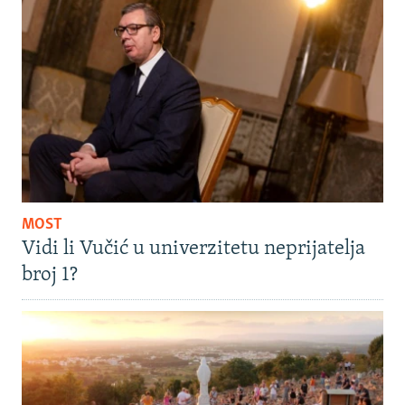
MOST
Vidi li Vučić u univerzitetu neprijatelja
broj 1?