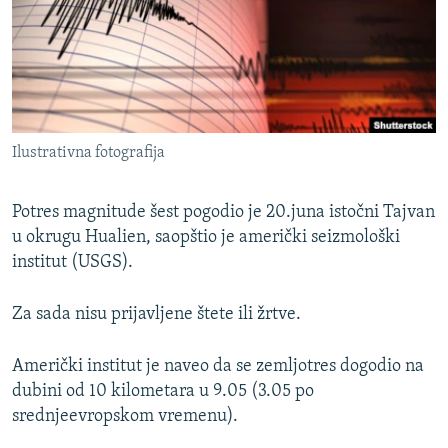
ISPRIČAJ MI
DNEVNO@RSE
SPECIJALI RSE
VIŠE OD NASLOVA
PRATITE NAS
Ilustrativna fotografija
GENOCID U SREBRENICI
POPLAVE I KLIZIŠTA U BIH 2024.
Potres magnitude šest pogodio je 20.juna istočni Tajvan
TV LIBERTY
u okrugu Hualien, saopštio je američki seizmološki
Sve RFE/RL stranice
institut (USGS).
POST SCRIPTUM
MOJA EVROPA
Za sada nisu prijavljene štete ili žrtve.
TRI DECENIJE OD RATA U BIH
Američki institut je naveo da se zemljotres dogodio na
SVE KARTE DEJTONA
dubini od 10 kilometara u 9.05 (3.05 po
NASTANAK I RASPAD JUGOSLAVIJE
srednjeevropskom vremenu).