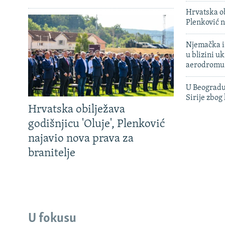
Hrvatska ob
Plenković n
Njemačka is
u blizini u
aerodromu
U Beogradu
Sirije zbog
Hrvatska obilježava
godišnjicu 'Oluje', Plenković
najavio nova prava za
branitelje
U fokusu