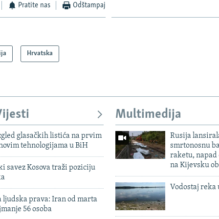
Pratite nas
Odštampaj
ija
Hrvatska
ijesti
Multimedija
zgled glasačkih listića na prvim
Rusija lansiral
 novim tehnologijama u BiH
smrtonosnu ba
raketu, napad
na Kijevsku ob
 savez Kosova traži poziciju
ka
Vodostaj reka 
 ljudska prava: Iran od marta
jmanje 56 osoba