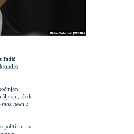
s Tadić
ksandra
 počinjen
šljenje, ali da
o tada neka o
u politiku – na