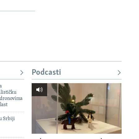
Podcasti
a
lističku
 dronovima
last
u Srbiji