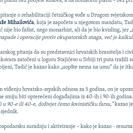
planu bez podjele Kosova, a na domaćem planu – bez pri
pitanje o rehabilitaciji četničkog vođe u Drugom svjetskom
aže Mihailovića
, koja je započeta u njegovom mandatu, Tad
 nije bio fašist, nego monarhist, ali da je bio kvisling, jer
„t
 napade i operacije protiv okupatorskih snaga, već je kalkul
skog pitanja da su predstavnici hrvatskih branitelja i civi
vara zatočeni u logoru Stajićevo u Srbiji tri puta tražili su
dbijeni, Tadić je kazao kako „uopšte nema na umu“ da je itko
m viđenju hrvatsko-srpskih odnosa za 5 godina, on je upozo
e smiju biti opterećeni događajima iz 40-ih i 90-ih godina.
 u 90-e ili 40-e, doživjet ćemo šovinističku farsu,“
kazao je
dsjednik.
ospodarsku suradnju i aktiviranje – kako je kazao - resursa