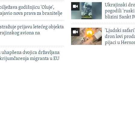
Ukrajinski dr
ilježava godišnjicu 'Oluje',
pogodili 'rusk
ajavio nova prava za branitelje
blizini Sankt 
tražuje prijavu letećeg objekta
'Ljudski safari
krajinskog aviona na
dron lovi prod
pijaci u Herso
 uhapšena dvojica državljana
 krijumčarenja migranta u EU