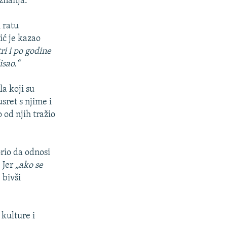
znanja.
 ratu
ić je kazao
ri i po godine
isao.“
la koji su
sret s njime i
 od njih tražio
rio da odnosi
 Jer
„ako se
 bivši
 kulture i