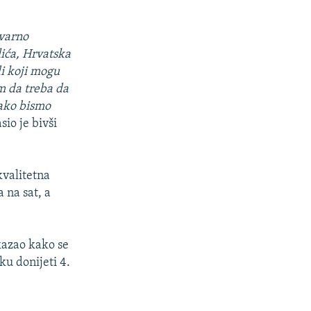
tvarno
lića, Hrvatska
di koji mogu
m da treba da
kako bismo
sio je bivši
kvalitetna
 na sat, a
kazao kako se
ku donijeti 4.