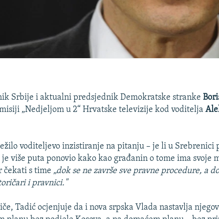
nik Srbije i aktualni predsjednik Demokratske stranke
Bori
misiji „Nedjeljom u 2“ Hrvatske televizije kod voditelja
Ale
ježilo voditeljevo inzistiranje na pitanju – je li u Srebrenici
 je više puta ponovio kako kao građanin o tome ima svoje mi
r čekati s time
„dok se ne završe sve pravne procedure, a d
oričari i pravnici."
iče, Tadić ocjenjuje da i nova srpska Vlada nastavlja njegov