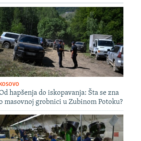
KOSOVO
Od hapšenja do iskopavanja: Šta se zna
o masovnoj grobnici u Zubinom Potoku?