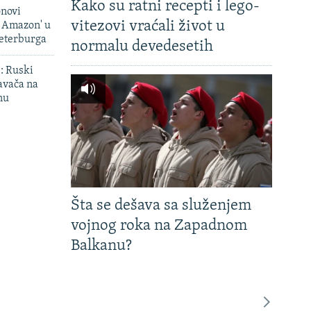
Kako su ratni recepti i lego-
onovi
vitezovi vraćali život u
i Amazon' u
Peterburga
normalu devedesetih
': Ruski
avača na
nu
Šta se dešava sa služenjem
vojnog roka na Zapadnom
Balkanu?