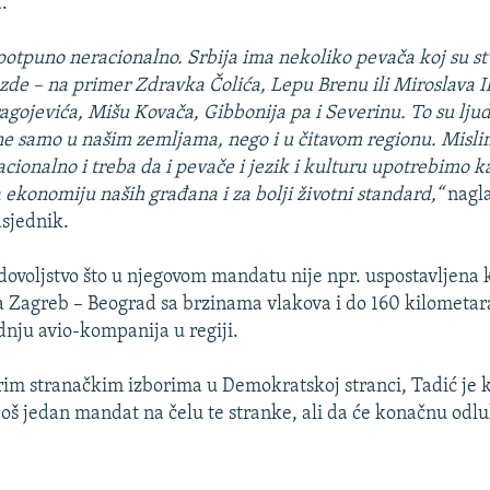
a.
otpuno neracionalno. Srbija ima nekoliko pevača koj su s
zde – na primer Zdravka Čolića, Lepu Brenu ili Miroslava I
agojevića, Mišu Kovača, Gibbonija pa i Severinu. To su lju
ne samo u našim zemljama, nego i u čitavom regionu. Misli
cionalno i treba da i pevače i jezik i kulturu upotrebimo 
a ekonomiju naših građana i za bolji životni standard,“
nagla
dsjednik.
adovoljstvo što u njegovom mandatu nije npr. uspostavljena 
a Zagreb – Beograd sa brzinama vlakova i do 160 kilometara
dnju avio-kompanija u regiji.
rim stranačkim izborima u Demokratskoj stranci, Tadić je 
još jedan mandat na čelu te stranke, ali da će konačnu odlu