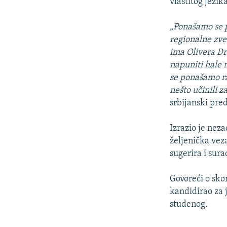
vlastitog jezik
„Ponašamo se p
regionalne zve
ima Olivera Dr
napuniti hale 
se ponašamo ra
nešto učinili z
srbijanski pre
Izrazio je nez
željenička vez
sugerira i sura
Govoreći o sko
kandidirao za 
studenog.