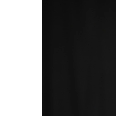
ISPRIČAJ MI
DNEVNO@RSE
SPECIJALI RSE
VIŠE OD NASLOVA
GENOCID U SREBRENICI
POPLAVE I KLIZIŠTA U BIH 2024.
TV LIBERTY
POST SCRIPTUM
MOJA EVROPA
TRI DECENIJE OD RATA U BIH
SVE KARTE DEJTONA
NASTANAK I RASPAD JUGOSLAVIJE