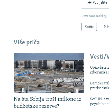
Podijelite
Povezani sadržaji
Regija
Srb
Više priča
Vesti/V
Objavljen i
izborima s
Demokratski
predsedni
Na šta Srbija troši milione iz
Šef UN-a za
pogubio na
budžetske rezerve?