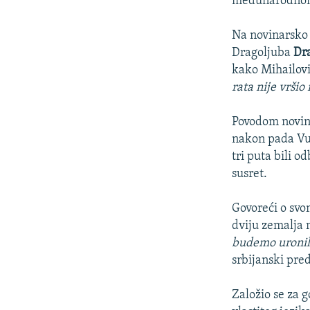
međunarodnom 
Na novinarsko 
Dragoljuba
Dr
kako Mihailović
rata nije vršio
Povodom novinar
nakon pada Vuko
tri puta bili o
susret.
Govoreći o svo
dviju zemalja n
budemo uronili
srbijanski pre
Založio se za g