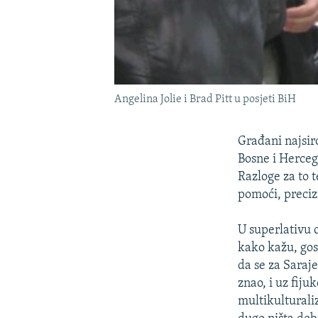
Angelina Jolie i Brad Pitt u posjeti BiH
Građani najsir
Bosne i Herceg
Razloge za to t
pomoći, preciz
U superlativu 
kako kažu, gos
da se za Saraje
znao, i uz fij
multikulturaliz