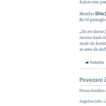
kojem smo pratil
Muzičar
Elvis 
što bi pomoglo
„Da ovi slavni 
recimo kada bi
može da koristi
se zove da dođu
Podijelite
Povezani 
Nismo dovoljno u
Angelina Jolie: L