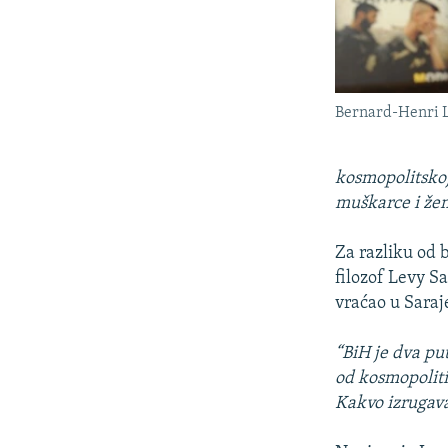
Bernard-Henri 
kosmopolitskoj 
muškarce i žene
Za razliku od 
filozof Levy S
vraćao u Saraj
“BiH je dva put
od kosmopoliti
Kakvo izrugava