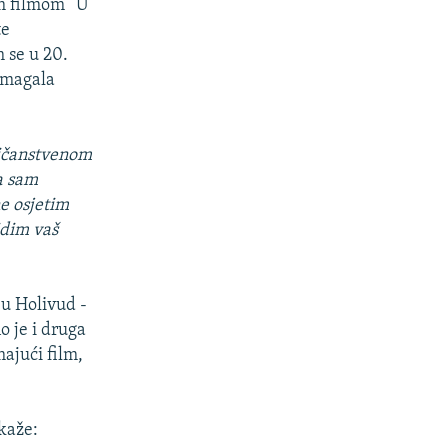
m filmom “U
te
 se u 20.
pomagala
ličanstvenom
a sam
e osjetim
vidim vaš
 u Holivud -
o je i druga
majući film,
kaže: