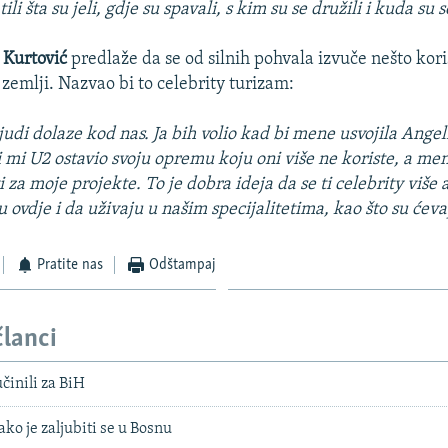
i šta su jeli, gdje su spavali, s kim su se družili i kuda su s
J Kurtović
predlaže da se od silnih pohvala izvuče nešto kor
 zemlji. Nazvao bi to celebrity turizam:
ljudi dolaze kod nas. Ja bih volio kad bi mene usvojila Angelin
 mi U2 ostavio svoju opremu koju oni više ne koriste, a men
 za moje projekte. To je dobra ideja da se ti celebrity više 
 ovdje i da uživaju u našim specijalitetima, kao što su ćeva
Pratite nas
Odštampaj
članci
činili za BiH
ako je zaljubiti se u Bosnu