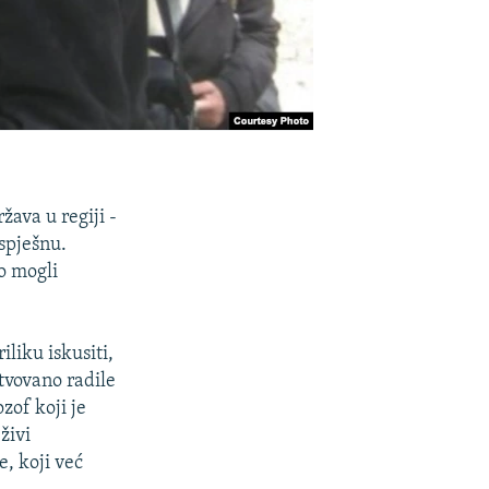
ava u regiji -
spješnu.
no mogli
liku iskusiti,
tvovano radile
zof koji je
živi
e, koji već