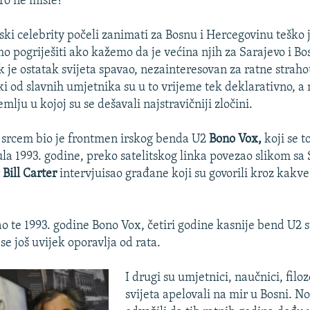
ro ne misle?
tski celebrity počeli zanimati za Bosnu i Hercegovinu teško 
mo pogriješiti ako kažemo da je većina njih za Sarajevo i Bo
k je ostatak svijeta spavao, nezainteresovan za ratne straho
ki od slavnih umjetnika su u to vrijeme tek deklarativno, a
emlju u kojoj su se dešavali najstravičniji zločini.
a srcem bio je frontmen irskog benda U2
Bono Vox,
koji se 
jula 1993. godine, preko satelitskog linka povezao slikom sa
r
Bill Carter
intervjuisao građane koji su govorili kroz kakv
ao te 1993. godine Bono Vox, četiri godine kasnije bend U2 s
se još uvijek oporavlja od rata.
I drugi su umjetnici, naučnici, filozo
svijeta apelovali na mir u Bosni. No,