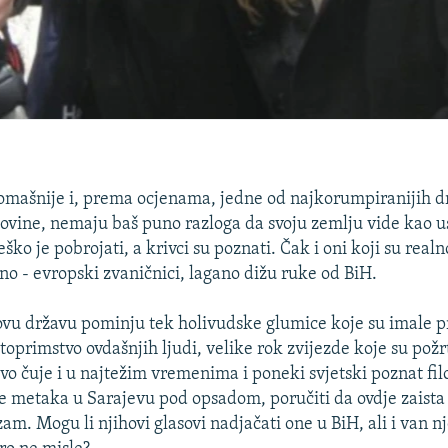
omašnije i, prema ocjenama, jedne od najkorumpiranijih drž
ovine, nemaju baš puno razloga da svoju zemlju vide kao u
eško je pobrojati, a krivci su poznati. Čak i oni koji su real
no - evropski zvaničnici, lagano dižu ruke od BiH.
ovu državu pominju tek holivudske glumice koje su imale pri
toprimstvo ovdašnjih ljudi, velike rok zvijezde koje su požr
vo čuje i u najtežim vremenima i poneki svjetski poznat filo
uke metaka u Sarajevu pod opsadom, poručiti da ovdje zaista 
am. Mogu li njihovi glasovi nadjačati one u BiH, ali i van nj