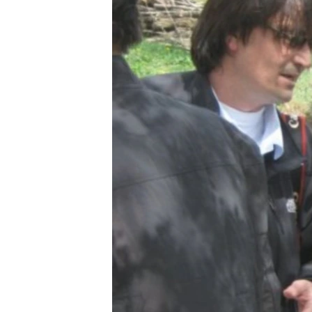
ISPRIČAJ MI
DNEVNO@RSE
SPECIJALI RSE
VIŠE OD NASLOVA
GENOCID U SREBRENICI
POPLAVE I KLIZIŠTA U BIH 2024.
TV LIBERTY
POST SCRIPTUM
MOJA EVROPA
TRI DECENIJE OD RATA U BIH
SVE KARTE DEJTONA
NASTANAK I RASPAD JUGOSLAVIJE