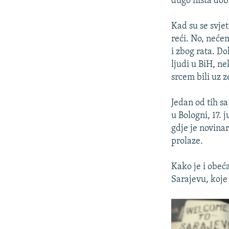
dugo ništa dob
Kad su se svje
reći. No, neće
i zbog rata. Do
ljudi u BiH, ne
srcem bili uz z
Jedan od tih s
u Bologni, 17. 
gdje je novina
prolaze.
Kako je i obeć
Sarajevu, koje 