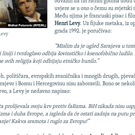
odvažili da tih ratnih godina dođu 
uvjere se u ono o čemu su svjetski m
Među njima je francuski pisac i fil
Henri Levy
. Uz fijuke metaka, iz 
grada 1992. je poručivao:
Levy
“Mislim da je ugled Sarajeva u tome
liniji i tvrdoglavo odbija šovinstičko i ksenofobično ludilo.
 svih religija koji odbijaju etničko bunilo.”
bh. političara, evropskih zvaničnika i mnogih drugih, pjeva
arajevo i Bosnu i Hercegovinu nisu zaboravili. Bono se nekol
evo, a Levy je nedavno napisao:
a prolijevala svoju krv protiv fašizma. BiH nikada nisu uspj
zma i duha Evrope, a izgleda da će ostati zadnja na putu p
nje! Kakva sramota i ruglo za Evropu!”