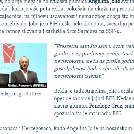
y, no prije njega je holivudska glumica
Angelina Jolie
svoji
meda”, kako je više puta rekla, pokušala da ukaže na propus
jednice, na njihovu uspavanost i nemar zbog onoga što im
som zbivalo. Jolie je u BiH došla nekoliko puta, svesrdno 
 ratnog silovanja i zaslužila Srce Sarajeva na SSF-u.
“Presretna sam što sam u ovom ve
gradu i ovoj predivnoj zemlji. Imal
nevjerovatnu sreću da prošle godin
gostoljubivost ljudi ovdje, ali i da 
nevjerovatni talenat.“
Rekla je tada Angelina Jolie i otišla
obila je nagradu Srce
opet ne zaboravljajući BiH. Nedavn
slavna glumica
Penelope Cruz
, sni
spoznala šta je rat uradio BiH.
osanaca i Hercegovaca, kada Angelina Jolie na bosanskom 