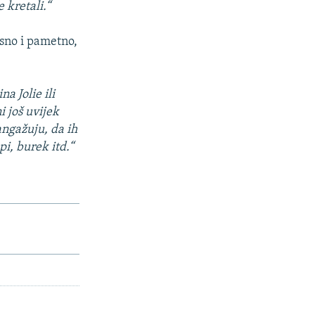
e kretali.“
isno i pametno,
a Jolie ili
i još uvijek
angažuju, da ih
pi, burek itd.“