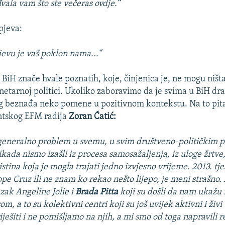
vala vam što ste večeras ovdje.“
pjeva:
jevu je vaš poklon nama...“
 BiH znače hvale poznatih, koje, činjenica je, ne mogu ništ
anetarnoj politici. Ukoliko zaboravimo da je svima u BiH dr
eg beznađa neko pomene u pozitivnom kontekstu. Na to pit
ntskog EFM radija
Zoran Ćatić:
 generalno problem u svemu, u svim društveno-političkim 
ikada nismo izašli iz procesa samosažaljenja, iz uloge žrtve,
i istina koja je mogla trajati jedno izvjesno vrijeme. 2013. tje
pe Cruz ili ne znam ko rekao nešto lijepo, je meni strašno.
zak Angeline Jolie i
Brada Pitta
koji su došli da nam ukažu n
, a to su kolektivni centri koji su još uvijek aktivni i živi
iješiti i ne pomišljamo na njih, a mi smo od toga napravili r