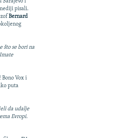
u Sarajevo i
ediji pisali.
ozof
Bernard
opkoljenog
 što se bori na
 Imate
č Bono Vox i
iko puta
eli da udalje
rema Evropi.