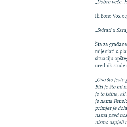
„
Dobro veče. H
Ili Bono Vox ot
„Svirati u Sara
Šta za građane
mijenjati u pl
situaciju opšt
urednik stude
„Ono što jeste
BiH je što mi n
je to istina, al
je nama Penelo
primjer je dola
nama pred nosom
nismo uspjeli r