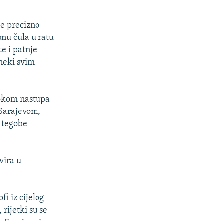
je precizno
snu čula u ratu
te i patnje
 neki svim
tokom nastupa
 Sarajevom,
e tegobe
vira u
fi iz cijelog
 rijetki su se