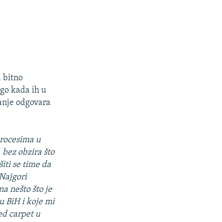
a bitno
ago kada ih u
anje odgovara
procesima u
 bez obzira što
šiti se time da
 Najgori
a nešto što je
 u BiH i koje mi
ed carpet u