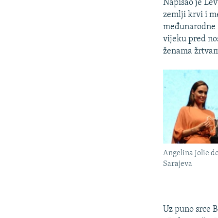
Napisao je Lev
zemlji krvi i 
međunarodne za
vijeku pred no
ženama žrtvama
Angelina Jolie d
Sarajeva
Uz puno srce B