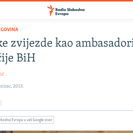
EGOVINA
ke zvijezde kao ambasador
ije BiH
ić
sinac, 2013.
obodna Evropa u vaš Google izvor