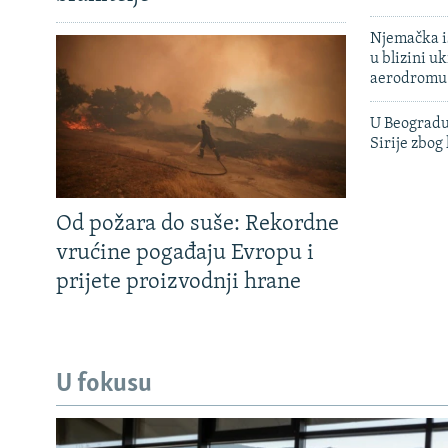
Njemačka is
u blizini u
aerodromu
U Beogradu
Sirije zbog
Od požara do suše: Rekordne
vrućine pogađaju Evropu i
prijete proizvodnji hrane
U fokusu