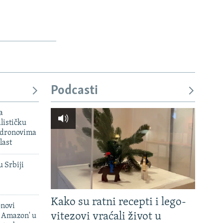
Podcasti
a
lističku
 dronovima
last
u Srbiji
Kako su ratni recepti i lego-
onovi
vitezovi vraćali život u
i Amazon' u