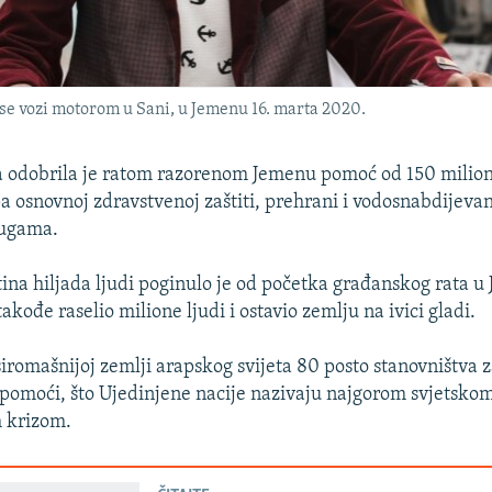
se vozi motorom u Sani, u Jemenu 16. marta 2020.
a odobrila je ratom razorenom Jemenu pomoć od 150 milion
a osnovnoj zdravstvenoj zaštiti, prehrani i vodosnabdijevan
lugama.
ina hiljada ljudi poginulo je od početka građanskog rata u
takođe raselio milione ljudi i ostavio zemlju na ivici gladi.
iromašnijoj zemlji arapskog svijeta 80 posto stanovništva z
omoći, što Ujedinjene nacije nazivaju najgorom svjetsko
 krizom.