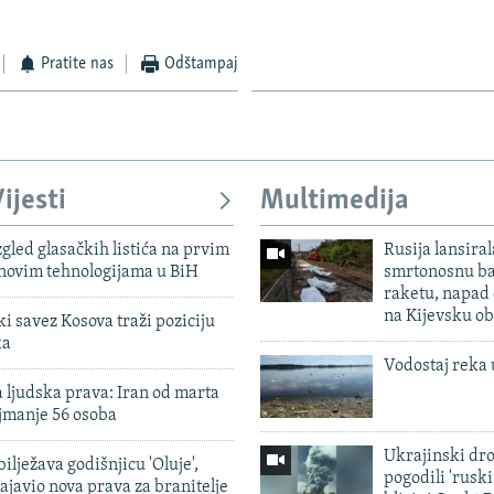
Pratite nas
Odštampaj
ijesti
Multimedija
zgled glasačkih listića na prvim
Rusija lansiral
 novim tehnologijama u BiH
smrtonosnu ba
raketu, napad
na Kijevsku ob
 savez Kosova traži poziciju
ka
Vodostaj reka 
 ljudska prava: Iran od marta
jmanje 56 osoba
Ukrajinski dr
ilježava godišnjicu 'Oluje',
pogodili 'rusk
ajavio nova prava za branitelje