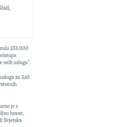
Glad,
inulo 233.000
pristupa
e ovih usluga".
usluga za 3,65
vstvenih
rno je s
oljno hrane,
di Svjetska