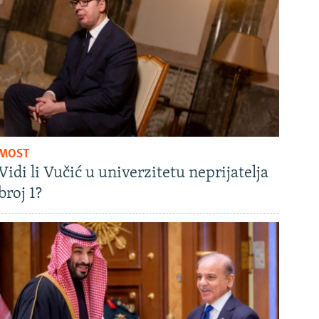
MOST
Vidi li Vučić u univerzitetu neprijatelja
broj 1?