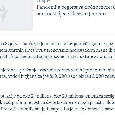
ČITAJTE:
Pandemija pogoršava noćne more: 
smrtnost djece i kriza u Jemenu
 Svjetske banke, u Jemenu je do kraja prošle godine pog
vinom smrtnih slučajeva uzrokovanih nedostatkom hrane ili 
aštiti, kao i nedostatkom osnovne infrastrukture za pružanj
smjeren na pružanje osnovnih zdravstvenih i prehrambenih 
ca, vode i higijene za još 850.000 kao i obuku 3.000 zdra
ulacije od oko 29 miliona, oko 20 miliona Jemenaca nesigu
ku od pothranjenosti, a dvije trećine ne mogu priuštiti dov
 Preko četiri miliona ljudi napustilo je svoje domove", navo