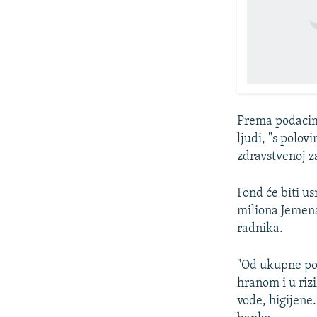
Prema podacima
ljudi, "s polo
zdravstvenoj z
Fond će biti u
miliona Jemena
radnika.
"Od ukupne pop
hranom i u rizi
vode, higijene.