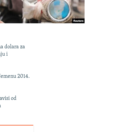
a dolara za
ju i
 Jemenu 2014.
avisi od
m