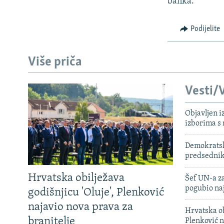
banka.
Podijelite
Više priča
Vesti/V
Objavljen i
izborima s
Demokratski
predsedni
Hrvatska obilježava
Šef UN-a za
pogubio na
godišnjicu 'Oluje', Plenković
najavio nova prava za
Hrvatska ob
branitelje
Plenković n