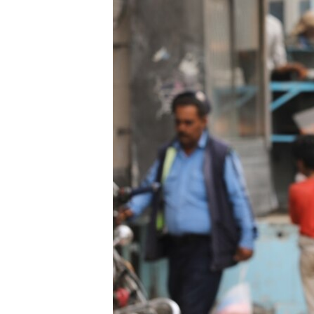
ISPRIČAJ MI
DNEVNO@RSE
SPECIJALI RSE
VIŠE OD NASLOVA
GENOCID U SREBRENICI
POPLAVE I KLIZIŠTA U BIH 2024.
TV LIBERTY
POST SCRIPTUM
MOJA EVROPA
TRI DECENIJE OD RATA U BIH
SVE KARTE DEJTONA
NASTANAK I RASPAD JUGOSLAVIJE