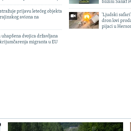
blizini Sankt 
tražuje prijavu letećeg objekta
'Ljudski safari
krajinskog aviona na
dron lovi prod
pijaci u Herso
 uhapšena dvojica državljana
 krijumčarenja migranta u EU