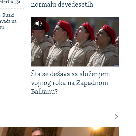
Peterburga
normalu devedesetih
': Ruski
avača na
nu
Šta se dešava sa služenjem
vojnog roka na Zapadnom
Balkanu?