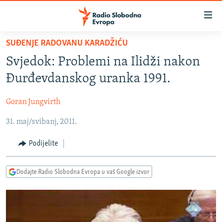
Dostupni
linkovi
Pređite
SUĐENJE RADOVANU KARADŽIĆU
na
VIJESTI
Svjedok: Problemi na Ilidži nakon
glavni
BOSNA I HERCEGOVINA
sadržaj
Đurđevdanskog uranka 1991.
SRBIJA
Pređite
na
Goran Jungvirth
KOSOVO
glavnu
31. maj/svibanj, 2011.
CRNA GORA
navigaciju
Pređite
VIZUELNO
Podijelite
na
PODCASTI
VIDEO
pretragu
Dodajte Radio Slobodna Evropa u vaš Google izvor
RAT U UKRAJINI
FOTOGALERIJE
KINA NA BALKANU
INFOGRAFIKE
RSE PRIČE IZ SVIJETA