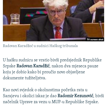
ISPRIČAJ MI
DNEVNO@RSE
SPECIJALI RSE
VIŠE OD NASLOVA
PRATITE NAS
GENOCID U SREBRENICI
Radovan Karadžoć u sudnici Haškog tribunala
POPLAVE I KLIZIŠTA U BIH 2024.
TV LIBERTY
Sve RFE/RL stranice
U hašku sudnicu se vratio bivši predsjednik Republike
POST SCRIPTUM
Srpske
Radovan Karadžić
, nakon dva mjeseca pauze
koju je dobio kako bi proučio novo objavljene
MOJA EVROPA
dokumente tužiteljstva.
TRI DECENIJE OD RATA U BIH
Kao novi svjedok o okolnostima početka rata u
SVE KARTE DEJTONA
Sarajevu i okolici iskaz je dao
Radomir Kezunović
, bivši
NASTANAK I RASPAD JUGOSLAVIJE
načelnik Uprave za vezu u MUP-u Republike Srpske.