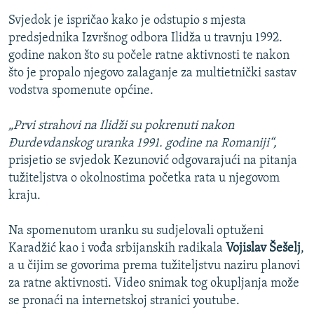
Svjedok je ispričao kako je odstupio s mjesta
predsjednika Izvršnog odbora Ilidža u travnju 1992.
godine nakon što su počele ratne aktivnosti te nakon
što je propalo njegovo zalaganje za multietnički sastav
vodstva spomenute općine.
„Prvi strahovi na Ilidži su pokrenuti nakon
Đurdevdanskog uranka 1991. godine na Romaniji“,
prisjetio se svjedok Kezunović odgovarajući na pitanja
tužiteljstva o okolnostima početka rata u njegovom
kraju.
Na spomenutom uranku su sudjelovali optuženi
Karadžić kao i vođa srbijanskih radikala
Vojislav Šešelj
,
a u čijim se govorima prema tužiteljstvu naziru planovi
za ratne aktivnosti. Video snimak tog okupljanja može
se pronaći na internetskoj stranici youtube.