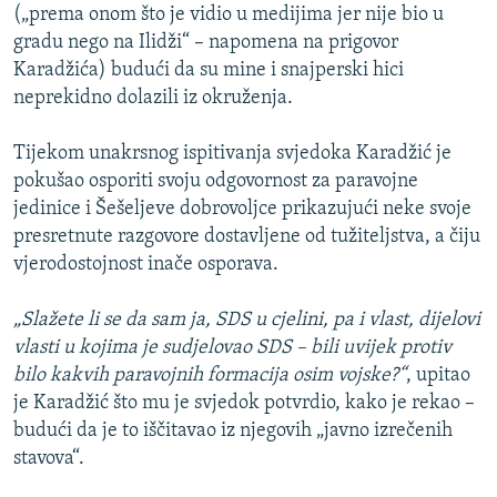
(„prema onom što je vidio u medijima jer nije bio u
gradu nego na Ilidži“ – napomena na prigovor
Karadžića) budući da su mine i snajperski hici
neprekidno dolazili iz okruženja.
Tijekom unakrsnog ispitivanja svjedoka Karadžić je
pokušao osporiti svoju odgovornost za paravojne
jedinice i Šešeljeve dobrovoljce prikazujući neke svoje
presretnute razgovore dostavljene od tužiteljstva, a čiju
vjerodostojnost inače osporava.
„Slažete li se da sam ja, SDS u cjelini, pa i vlast, dijelovi
vlasti u kojima je sudjelovao SDS – bili uvijek protiv
bilo kakvih paravojnih formacija osim vojske?“
, upitao
je Karadžić što mu je svjedok potvrdio, kako je rekao –
budući da je to iščitavao iz njegovih „javno izrečenih
stavova“.