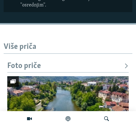
''osrednjim''.
Više priča
Foto priče