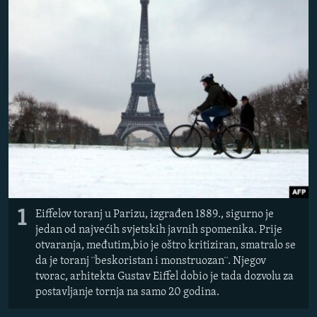
ISPRIČAJ MI
DNEVNO@RSE
SPECIJALI RSE
VIŠE OD NASLOVA
PRATITE NAS
GENOCID U SREBRENICI
POPLAVE I KLIZIŠTA U BIH 2024.
TV LIBERTY
Sve RFE/RL stranice
POST SCRIPTUM
1
Eiffelov toranj u Parizu, izgrađen 1889., sigurno je
MOJA EVROPA
jedan od najvećih svjetskih javnih spomenika. Prije
TRI DECENIJE OD RATA U BIH
otvaranja, međutim,bio je oštro kritiziran, smatralo se
da je toranj ¨beskoristan i monstruozan¨. Njegov
SVE KARTE DEJTONA
tvorac, arhitekta Gustav Eiffel dobio je tada dozvolu za
postavljanje tornja na samo 20 godina.
NASTANAK I RASPAD JUGOSLAVIJE