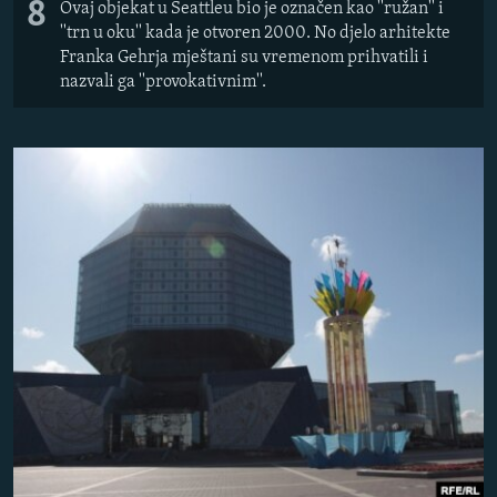
8
Ovaj objekat u Seattleu bio je označen kao ''ružan'' i
''trn u oku'' kada je otvoren 2000. No djelo arhitekte
Franka Gehrja mještani su vremenom prihvatili i
nazvali ga ''provokativnim''.