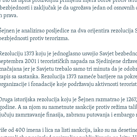
e bio da ispita proizvoljnu primjenu mjera borbe protiv ter
 bezbjednosti i zaključak je da ugrožava jedan od osnovnih 
h prava.
Šejnen je analizirao posljedice na dva orijentira rezolucija 
bezbjednosti protiv terorizma.
Rezoluciju 1373 koju je jednoglasno usvojio Savjet bezbednos
septembra 2001 i terorističkih napada na Sjedinjene države
značajana jer je Savjetu trebalo samo tri minuta da je odobri
zapis sa sastanka. Rezolucija 1373 nameće barijere na pokre
organizacije i fonadacije koje podržavaju aktivnosti teroris
Druga istorijska rezolucija koju je Šejnen razmatrao je 1267,
godine. A sa njom su nametnute sankcije protiv režima tali
jučuju zamrzavanje finasija, zabranu putovanja i embargo 
iše od 400 imena i lica na listi sankcija, iako su na desetine