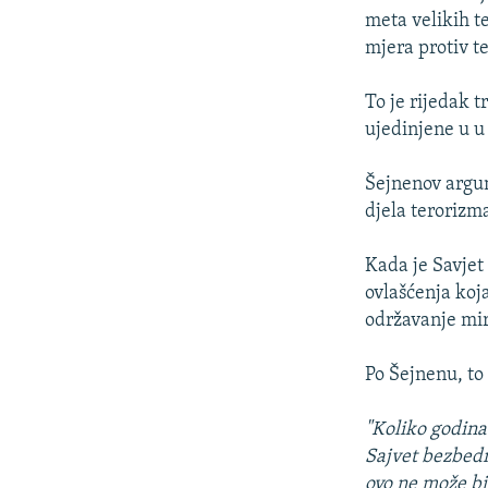
meta velikih t
mjera protiv t
To je rijedak 
ujedinjene u u
Šejnenov argum
djela terorizma
Kada je Savjet
ovlašćenja koj
održavanje mir
Po Šejnenu, to
"Koliko godina
Sajvet bezbedn
ovo ne može bi