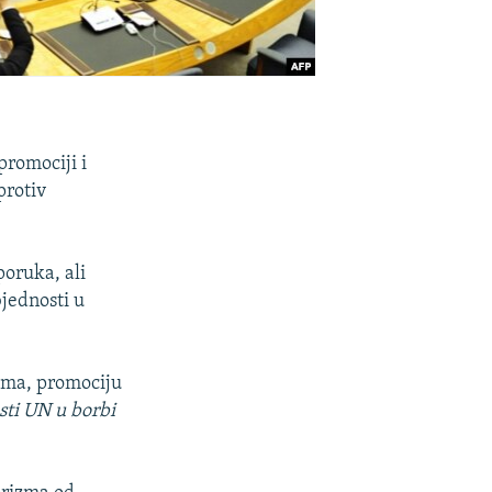
promociji i
protiv
poruka, ali
bjednosti u
izma, promociju
sti UN u borbi