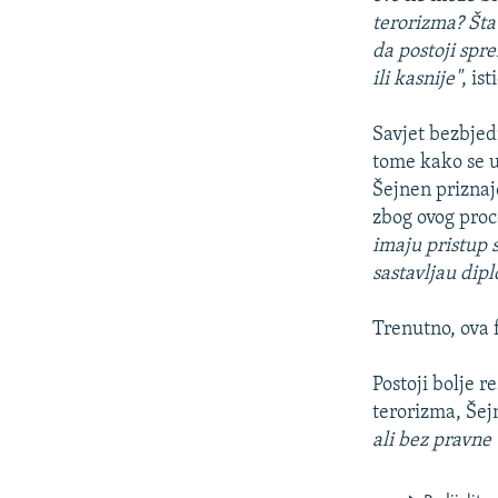
terorizma? Šta
da postoji spr
ili kasnije"
, is
Savjet bezbjed
tome kako se u
Šejnen priznaj
zbog ovog proc
imaju pristup s
sastavljau dip
Trenutno, ova 
Postoji bolje r
terorizma, Še
ali bez pravne 