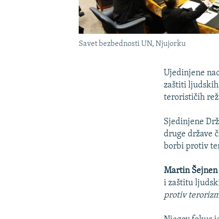
Savet bezbednosti UN, Njujorku
Ujedinjene nac
zaštiti ljudsk
terorističih re
Sjedinjene Drža
druge države čl
borbi protiv t
Martin Šejne
i zaštitu ljuds
protiv teroriz