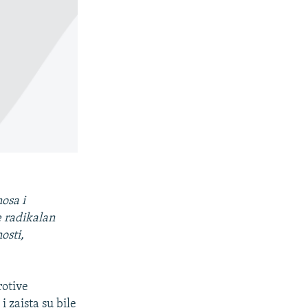
osa i
e radikalan
osti,
rotive
 zaista su bile