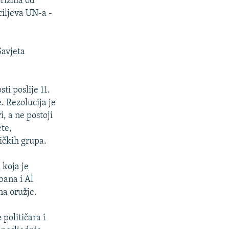
orizma od
ciljeva UN-a -
Savjeta
ti poslije 11.
. Rezolucija je
, a ne postoji
te,
tičkih grupa.
 koja je
bana i Al
na oružje.
 političara i