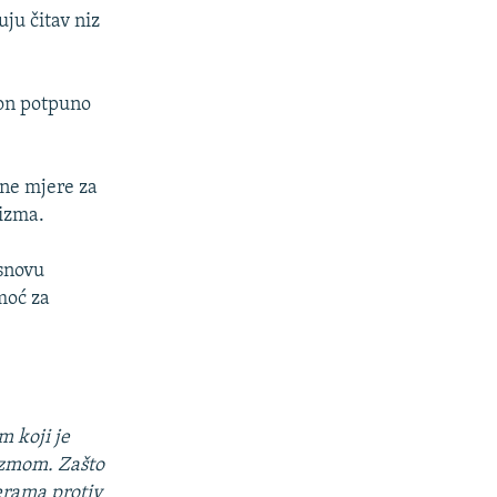
ju čitav niz
ton potpuno
ne mjere za
rizma.
osnovu
moć za
 koji je
rizmom. Zašto
erama protiv