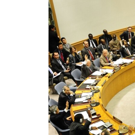
ISPRIČAJ MI
DNEVNO@RSE
SPECIJALI RSE
VIŠE OD NASLOVA
GENOCID U SREBRENICI
POPLAVE I KLIZIŠTA U BIH 2024.
TV LIBERTY
POST SCRIPTUM
MOJA EVROPA
TRI DECENIJE OD RATA U BIH
SVE KARTE DEJTONA
NASTANAK I RASPAD JUGOSLAVIJE