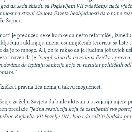
 god da sada skladu sa Poglavljem VII ovlašćenja neće vječn
emnost na strani članova Saveta bezbjednosti da o tome raz
tiče Šejnen
nosti je preduzeo neke korake da nešto reformiše , između o
ključuju i uklanjaju imena osumnjičenih terorista sa liste s
e da je to mnogo. Ali, on je rekao da je ljudima još uvjek u
esa i naveo da je
"neophodno da navedena fizička i pravna li
udovima da ispitaju sankcije koje su rezultat političkih od
lomate."
fizička i pravna lica nemaju takvu mogućnost.
ešenje za želju Savjeta da bude aktivan u usvajanju mjera p
jnen predlaže
“jedna rezolucija koja će zamijeniti sve postoj
težine Poglavlja VII Povelje UN , kao i da zaštiti ljudska pra