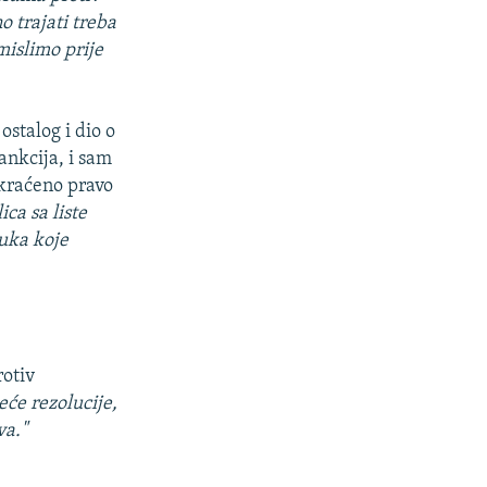
o trajati treba
mislimo prije
stalog i dio o
ankcija, i sam
skraćeno pravo
ca sa liste
luka koje
rotiv
eće rezolucije,
va."