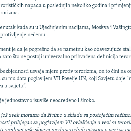
erorističkih napada u poslednjih nekoliko godina i primjenju
erorizma.
trenutak kada su u Ujedinjenim nacijama, Moskva i Vašing
 protivljenje nečemu .
ent je da je pogrešno da se nametnu kao obavezujuće stal
 zato što ne postoji univerzalno prihvaćena definicija tero
 bezbjednosti usvaja mjere protiv terorizma, on to čini na 
a su mu data poglavljem VII Povelje UN, koji Savjetu daje “
a u svijetu”.
 je jednostavno isuviše neodređeno i široko.
 još uvek moramo da živimo u skladu sa postojećim režimom
osti pribjegao sa poglavljem VII ovlašćenja u vezi sa tero
ti predmet više slojeva međunarodnih ugovora u vezi sa m