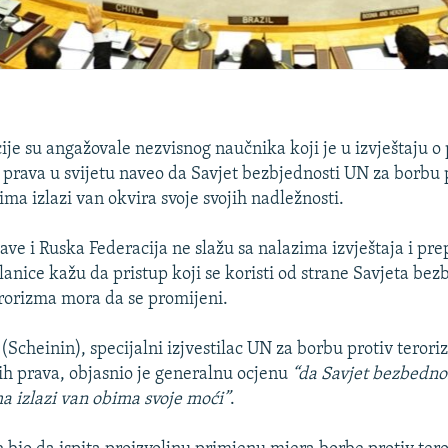
ije su angažovale nezvisnog naučnika koji je u izvještaju o 
ih prava u svijetu naveo da Savjet bezbjednosti UN za borbu 
žima izlazi van okvira svoje svojih nadležnosti.
ve i Ruska Federacija ne slažu sa nalazima izvještaja i pre
anice kažu da pristup koji se koristi od strane Savjeta bez
erorizma mora da se promijeni.
n
(Scheinin), specijalni izjvestilac UN za borbu protiv teror
kih prava, objasnio je generalnu ocjenu
“da Savjet bezbedno
ma izlazi van obima svoje moći”
.