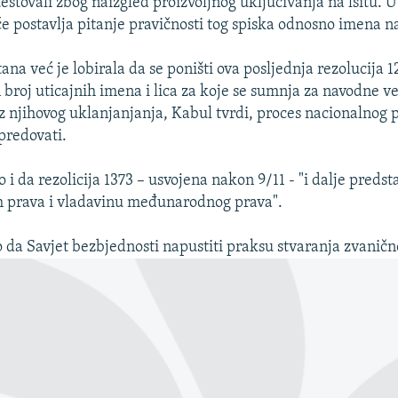
estovali zbog naizgled proizvoljnog uključivanja na lsitu. U
će postavlja pitanje pravičnosti tog spiska odnosno imena n
na već je lobirala da se poništi ova posljednja rezolucija 12
 broj uticajnih imena i lica za koje se sumnja za navodne v
z njihovog uklanjanjanja, Kabul tvrdi, proces nacionalnog 
predovati.
 i da rezolicija 1373 – usvojena nakon 9/11 - "i dalje predsta
ih prava i vladavinu međunarodnog prava".
 da Savjet bezbjednosti napustiti praksu stvaranja zvanične