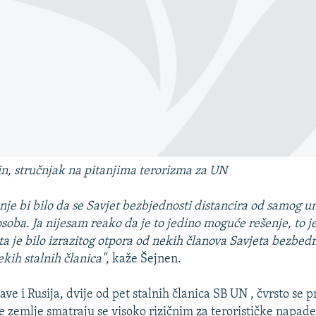
n, stručnjak na pitanjima terorizma za UN
nje bi bilo da se Savjet bezbjednosti distancira od samog un
osoba. Ja nijesam reako da je to jedino moguće rešenje, to j
sta je bilo izrazitog otpora od nekih članova Savjeta bezbedn
ekih stalnih članica"
, kaže Šejnen.
ve i Rusija, dvije od pet stalnih članica SB UN , čvrsto se p
 zemlje smatraju se visoko rizičnim za terorističke napade i