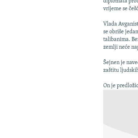
diplomata prot
vrijeme se češ
Vlada Avganista
se obriše jedan
talibanima. Be
zemlji neće na
Šejnen je naveo
zaštitu ljudsk
On je predložio