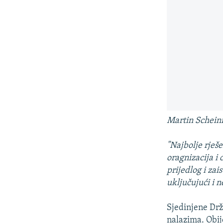
Martin Scheini
"Najbolje rješe
oragnizacija i 
prijedlog i zai
uključujući i n
Sjedinjene Drža
nalazima. Obije