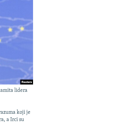
amita lidera
azuma koji je
, a Irci su