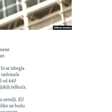
omene
ze.
bi se izbegla
j uzdrmala
nd od 440
ijskih teškoća.
 nevolji. EU
koliko ne budu