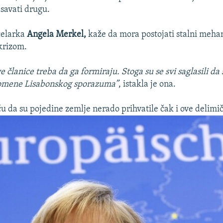
savati drugu.
elarka
Angela Merkel,
kaže
da mora postojati stalni meha
krizom.
e članice treba da ga formiraju. Stoga su se svi saglasili da
omene Lisabonskog sporazuma”
, istakla je ona.
ču da su pojedine zemlje nerado prihvatile čak i ove delim