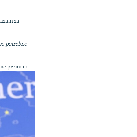
nizam za
 su potrebne
ične promene.