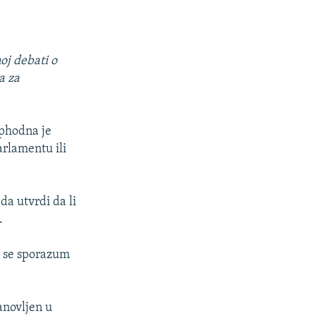
oj debati o
a za
phodna je
arlamentu ili
a utvrdi da li
.
a se sporazum
anovljen u