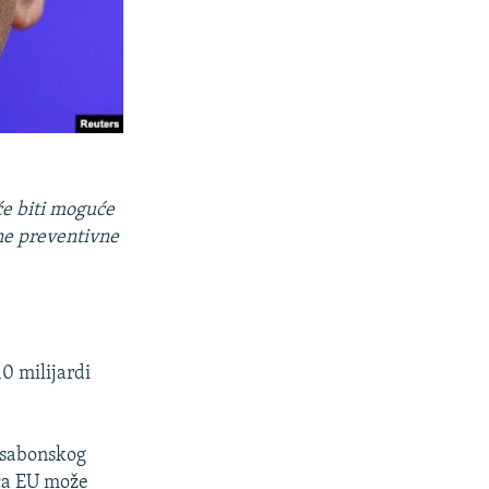
će biti moguće
dne preventivne
0 milijardi
Lisabonskog
ica EU može