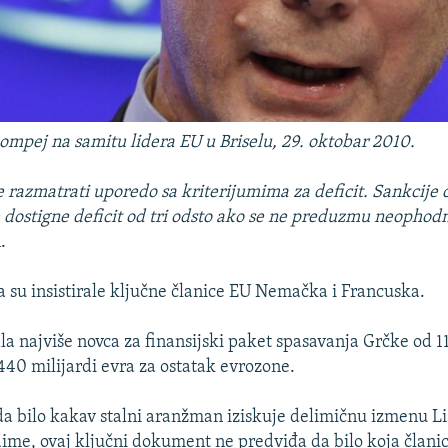
pej na samitu lidera EU u Briselu, 29. oktobar 2010.
se razmatrati uporedo sa kriterijumima za deficit. Sankcije 
e dostigne deficit od tri odsto ako se ne preduzmu neopho
.
u insistirale ključne članice EU Nemačka i Francuska.
a najviše novca za finansijski paket spasavanja Grčke od 11
 440 milijardi evra za ostatak evrozone.
da bilo kakav stalni aranžman iziskuje delimičnu izmenu 
me, ovaj ključni dokument ne predviđa da bilo koja član