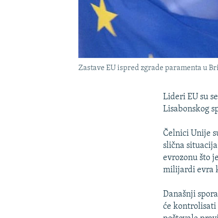
Zastave EU ispred zgrade paramenta u Br
Lideri EU su s
Lisabonskog sp
Čelnici Unije 
slična situaci
evrozonu što j
milijardi evra 
Današnji spora
će kontrolisat