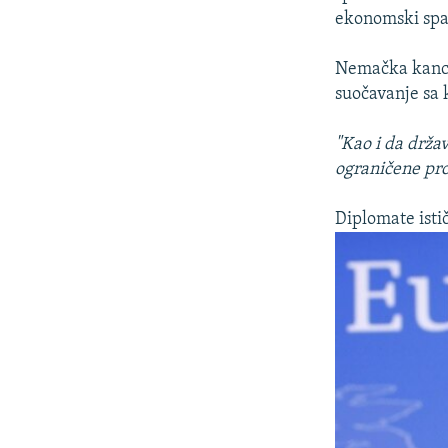
ekonomski spa
Nemačka kanc
suočavanje sa 
"Kao i da držav
ograničene pr
Diplomate isti