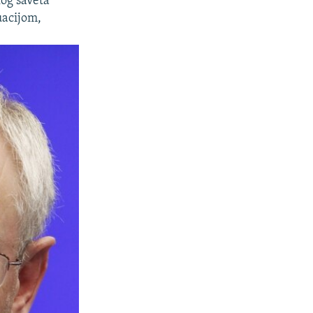
og saveta
uacijom,