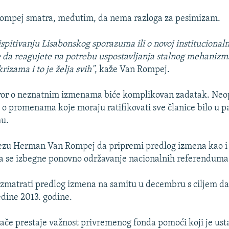
mpej smatra, međutim, da nema razloga za pesimizam.
ispitivanju Lisabonskog sporazuma ili o novoj institucionaln
 da reagujete na potrebu uspostavljanja stalnog mehanizm
rizama i to je želja svih"
, kaže Van Rompej.
ovor o neznatnim izmenama biće komplikovan zadatak. Neo
h o promenama koje moraju ratifikovati sve članice bilo u p
u.
ezu Herman Van Rompej da pripremi predlog izmena kao i d
da se izbegne ponovno održavanje nacionalnih referenduma
azmatrati predlog izmena na samitu u decembru s ciljem d
edine 2013. godine.
če prestaje važnost privremenog fonda pomoći koji je ust