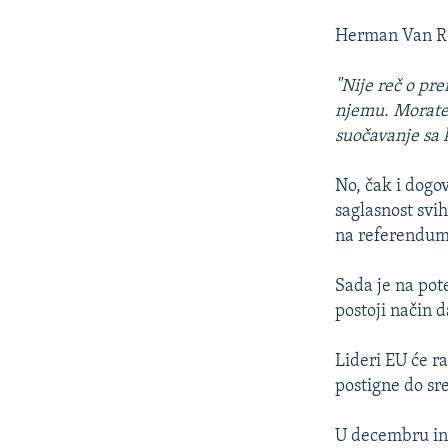
Herman Van Ro
"Nije reč o pre
njemu. Morate
suočavanje sa k
No, čak i dog
saglasnost svi
na referendum
Sada je na pot
postoji način 
Lideri EU će r
postigne do sr
U decembru ina