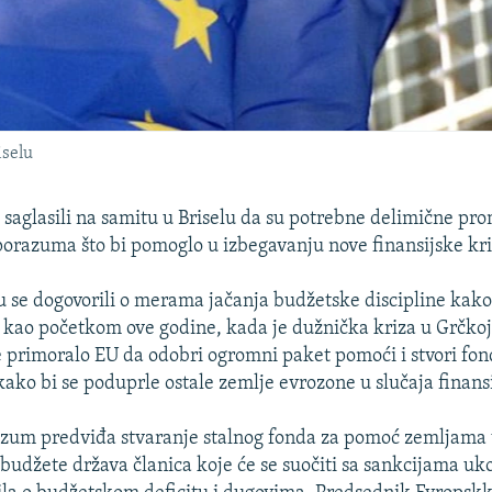
iselu
e saglasili na samitu u Briselu da su potrebne delimične pr
orazuma što bi pomoglo u izbegavanju nove finansijske kri
su se dogovorili o merama jačanja budžetske discipline kako 
ja kao početkom ove godine, kada je dužnička kriza u Grčko
e primoralo EU da odobri ogromni paket pomoći i stvori fo
kako bi se poduprle ostale zemlje evrozone u slučaja finans
zum predviđa stvaranje stalnog fonda za pomoć zemljama u
i budžete država članica koje će se suočiti sa sankcijama u