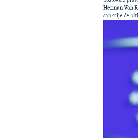
poštovale prav
Herman Van 
sankcije će bi