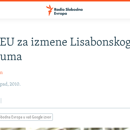
 EU za izmene Lisabonsko
zuma
in
opad, 2010.
obodna Evropa u vaš Google izvor