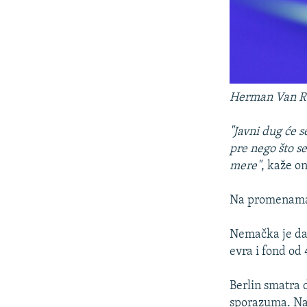
Herman Van Rom
"Javni dug će 
pre nego što s
mere"
, kaže on
Na promenama s
Nemačka je dal
evra i fond od
Berlin smatra 
sporazuma. Nai