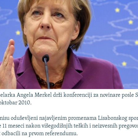
arka Angela Merkel drži konferenciji za novinare posle S
 oktobar 2010.
nisu oduševljeni najavljenim promenama Lisabonskog spor
 11 meseci nakon višegodišnjih teških i neizvesnih pregovora
 odbacili na prvom referendumu.