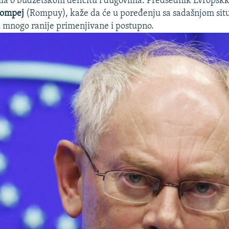
ila o budžetskom deficitu i dugovima. Predsednik Evropskk
Rompej
(Rompuy), kaže da će u poređenju sa sadašnjom sit
ti mnogo ranije primenjivane i postupno.