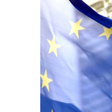
ISPRIČAJ MI
DNEVNO@RSE
SPECIJALI RSE
VIŠE OD NASLOVA
GENOCID U SREBRENICI
POPLAVE I KLIZIŠTA U BIH 2024.
TV LIBERTY
POST SCRIPTUM
MOJA EVROPA
TRI DECENIJE OD RATA U BIH
SVE KARTE DEJTONA
NASTANAK I RASPAD JUGOSLAVIJE