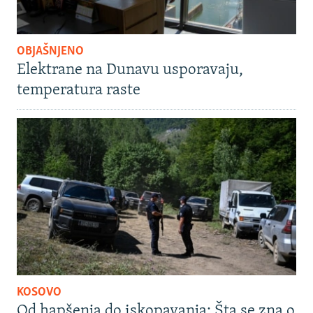
OBJAŠNJENO
Elektrane na Dunavu usporavaju,
temperatura raste
KOSOVO
Od hapšenja do iskopavanja: Šta se zna o