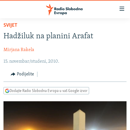
Dostupni
linkovi
Pređite
SVIJET
na
VIJESTI
Hadžiluk na planini Arafat
glavni
BOSNA I HERCEGOVINA
sadržaj
Mirjana Rakela
SRBIJA
Pređite
na
15. novembar/studeni, 2010.
KOSOVO
glavnu
CRNA GORA
navigaciju
Podijelite
Pređite
VIZUELNO
na
Dodajte Radio Slobodna Evropa u vaš Google izvor
PODCASTI
VIDEO
pretragu
RAT U UKRAJINI
FOTOGALERIJE
KINA NA BALKANU
INFOGRAFIKE
RSE PRIČE IZ SVIJETA