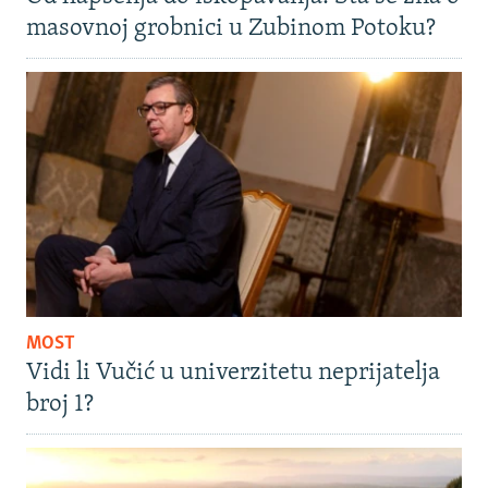
masovnoj grobnici u Zubinom Potoku?
MOST
Vidi li Vučić u univerzitetu neprijatelja
broj 1?