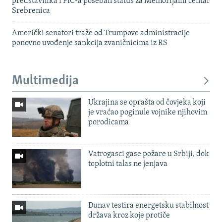
predstavnika i PIC-a poseban status za Memorijalni centar
Srebrenica
Američki senatori traže od Trumpove administracije
ponovno uvođenje sankcija zvaničnicima iz RS
Multimedija
Ukrajina se oprašta od čovjeka koji
je vraćao poginule vojnike njihovim
porodicama
Vatrogasci gase požare u Srbiji, dok
toplotni talas ne jenjava
Dunav testira energetsku stabilnost
država kroz koje protiče