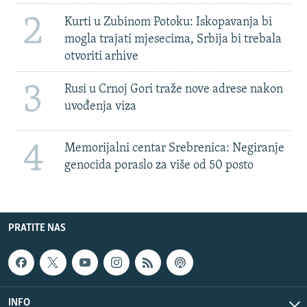
2
Kurti u Zubinom Potoku: Iskopavanja bi
mogla trajati mjesecima, Srbija bi trebala
otvoriti arhive
3
Rusi u Crnoj Gori traže nove adrese nakon
uvođenja viza
4
Memorijalni centar Srebrenica: Negiranje
genocida poraslo za više od 50 posto
PRATITE NAS
INFO