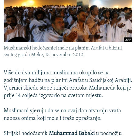
ISPRIČAJ MI
DNEVNO@RSE
SPECIJALI RSE
VIŠE OD NASLOVA
PRATITE NAS
Muslimanski hodočasnici mole na planini Arafat u blizini
GENOCID U SREBRENICI
svetog grada Meke, 15. novembar 2010.
POPLAVE I KLIZIŠTA U BIH 2024.
TV LIBERTY
Sve RFE/RL stranice
Više do dva milijuna muslimana okupilo se na
godišnjem hadžu na planini Arafat u Saudijskoj Arabiji.
POST SCRIPTUM
Vjernici slijede stope i riječi proroka Muhameda koji je
MOJA EVROPA
prije 14 soljeća izgovorio na svetom mjestu.
TRI DECENIJE OD RATA U BIH
Muslimani vjeruju da se na ovaj dan otvaraju vrata
SVE KARTE DEJTONA
nebesa onima koji mole i traže opraštanje.
NASTANAK I RASPAD JUGOSLAVIJE
Sirijski hodočasnik
Muhammad Babaki
u podnožju