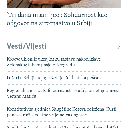
'Tri dana nisam jeo': Solidarnost kao
odgovor na siromaštvo u Srbiji
Vesti/Vijesti
Kosovo uklonilo ukrajinsku zastavu nakon izjave
Zelenskog tokom posjete Beogradu
Požari u Srbiji, najugroženija Deliblatska peščara
Regionalna mreža SafeJournalists osudila prijetnje smrću
Veranu Matiću
Konstitutivna sjednica Skupštine Kosova odložena, Kurti
ponovo traži 'dodatno vrijeme' za dogovor
Saudijska Arabija, Pakistan i Turska potpisale zajednički