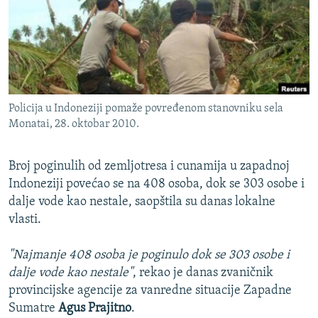
ISPRIČAJ MI
DNEVNO@RSE
SPECIJALI RSE
VIŠE OD NASLOVA
PRATITE NAS
Policija u Indoneziji pomaže povređenom stanovniku sela
GENOCID U SREBRENICI
Monatai, 28. oktobar 2010.
POPLAVE I KLIZIŠTA U BIH 2024.
Broj poginulih od zemljotresa i cunamija u zapadnoj
TV LIBERTY
Sve RFE/RL stranice
Indoneziji povećao se na 408 osoba, dok se 303 osobe i
POST SCRIPTUM
dalje vode kao nestale, saopštila su danas lokalne
MOJA EVROPA
vlasti.
TRI DECENIJE OD RATA U BIH
"Najmanje 408 osoba je poginulo dok se 303 osobe i
SVE KARTE DEJTONA
dalje vode kao nestale"
, rekao je danas zvaničnik
provincijske agencije za vanredne situacije Zapadne
NASTANAK I RASPAD JUGOSLAVIJE
Sumatre
Agus Prajitno
.