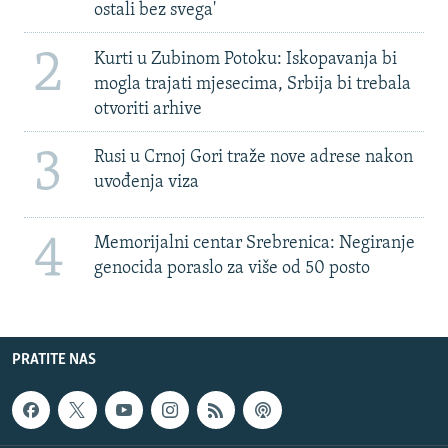
ostali bez svega'
2
Kurti u Zubinom Potoku: Iskopavanja bi
mogla trajati mjesecima, Srbija bi trebala
otvoriti arhive
3
Rusi u Crnoj Gori traže nove adrese nakon
uvođenja viza
4
Memorijalni centar Srebrenica: Negiranje
genocida poraslo za više od 50 posto
PRATITE NAS