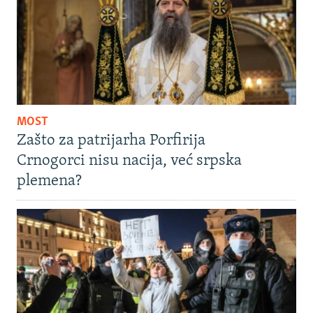
MOST
Zašto za patrijarha Porfirija
Crnogorci nisu nacija, već srpska
plemena?