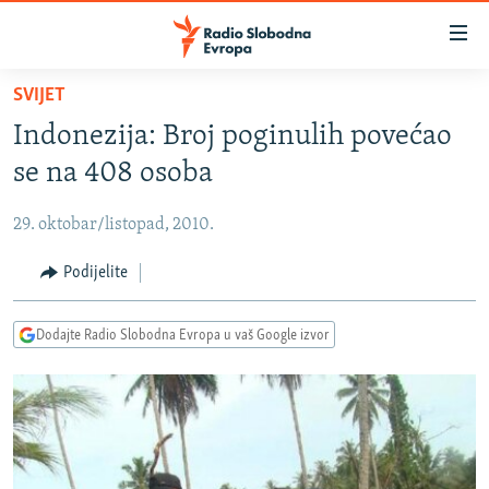
Dostupni
linkovi
Pređite
SVIJET
na
VIJESTI
Indonezija: Broj poginulih povećao
glavni
BOSNA I HERCEGOVINA
sadržaj
se na 408 osoba
SRBIJA
Pređite
na
29. oktobar/listopad, 2010.
KOSOVO
glavnu
CRNA GORA
Podijelite
navigaciju
Pređite
VIZUELNO
na
Dodajte Radio Slobodna Evropa u vaš Google izvor
PODCASTI
VIDEO
pretragu
RAT U UKRAJINI
FOTOGALERIJE
KINA NA BALKANU
INFOGRAFIKE
RSE PRIČE IZ SVIJETA