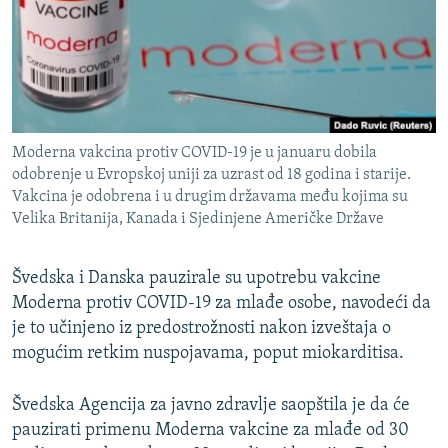
ISPRIČAJ MI
DNEVNO@RSE
SPECIJALI RSE
VIŠE OD NASLOVA
PRATITE NAS
Moderna vakcina protiv COVID-19 je u januaru dobila
GENOCID U SREBRENICI
odobrenje u Evropskoj uniji za uzrast od 18 godina i starije.
Vakcina je odobrena i u drugim državama među kojima su
POPLAVE I KLIZIŠTA U BIH 2024.
Velika Britanija, Kanada i Sjedinjene Američke Države
TV LIBERTY
Sve RFE/RL stranice
POST SCRIPTUM
Švedska i Danska pauzirale su upotrebu vakcine
Moderna protiv COVID-19 za mlađe osobe, navodeći da
MOJA EVROPA
je to učinjeno iz predostrožnosti nakon izveštaja o
TRI DECENIJE OD RATA U BIH
mogućim retkim nuspojavama, poput miokarditisa.
SVE KARTE DEJTONA
Švedska Agencija za javno zdravlje saopštila je da će
NASTANAK I RASPAD JUGOSLAVIJE
pauzirati primenu Moderna vakcine za mlađe od 30