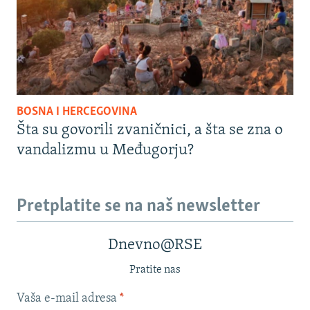
BOSNA I HERCEGOVINA
Šta su govorili zvaničnici, a šta se zna o
vandalizmu u Međugorju?
Pretplatite se na naš newsletter
Dnevno@RSE
Pratite nas
Vaša e-mail adresa
*