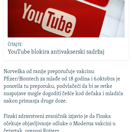
ČITAJTE:
YouTube blokira antivakserski sadržaj
Norveška od ranije preporučuje vakcinu
Pfizer/Biontech za mlađe od 18 godina i 6.oktobra je
ponovila tu preporuku, podvlačeći da bi se retke
nuspojave mogle dogoditi češće kod dečaka i mladića
nakon primanja druge doze.
Finski zdravstveni zvaničnik izjavio je da Finska
očekuje objavljivanje odluke o Moderna vakcini u
četvrtak, prenosi Rojters.