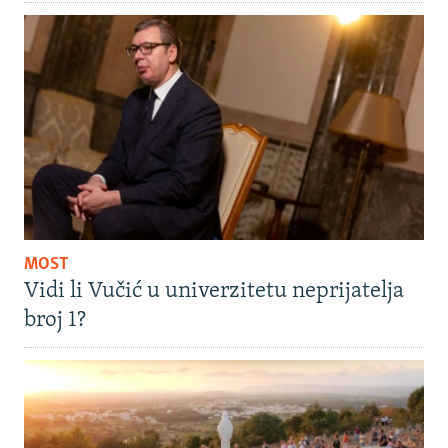
MOST
Vidi li Vučić u univerzitetu neprijatelja
broj 1?