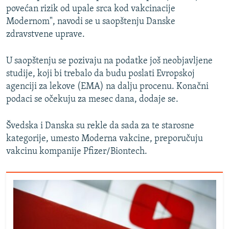
povećan rizik od upale srca kod vakcinacije
Modernom", navodi se u saopštenju Danske
zdravstvene uprave.
U saopštenju se pozivaju na podatke još neobjavljene
studije, koji bi trebalo da budu poslati Evropskoj
agenciji za lekove (EMA) na dalju procenu. Konačni
podaci se očekuju za mesec dana, dodaje se.
Švedska i Danska su rekle da sada za te starosne
kategorije, umesto Moderna vakcine, preporučuju
vakcinu kompanije Pfizer/Biontech.