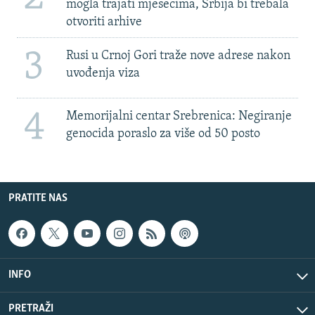
mogla trajati mjesecima, Srbija bi trebala
otvoriti arhive
3
Rusi u Crnoj Gori traže nove adrese nakon
uvođenja viza
4
Memorijalni centar Srebrenica: Negiranje
genocida poraslo za više od 50 posto
PRATITE NAS
INFO
PRETRAŽI