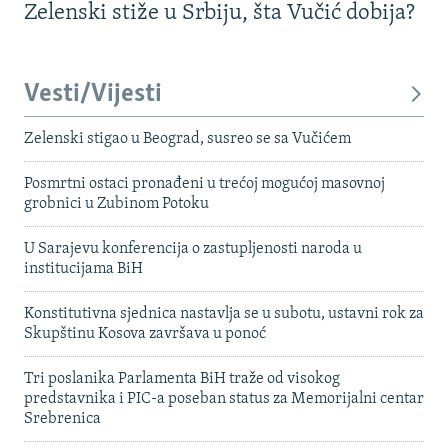
Zelenski stiže u Srbiju, šta Vučić dobija?
Vesti/Vijesti
Zelenski stigao u Beograd, susreo se sa Vučićem
Posmrtni ostaci pronađeni u trećoj mogućoj masovnoj
grobnici u Zubinom Potoku
U Sarajevu konferencija o zastupljenosti naroda u
institucijama BiH
Konstitutivna sjednica nastavlja se u subotu, ustavni rok za
Skupštinu Kosova završava u ponoć
Tri poslanika Parlamenta BiH traže od visokog
predstavnika i PIC-a poseban status za Memorijalni centar
Srebrenica