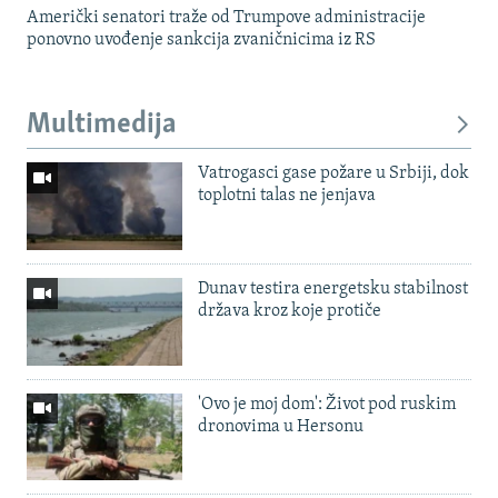
Američki senatori traže od Trumpove administracije
ponovno uvođenje sankcija zvaničnicima iz RS
Multimedija
Vatrogasci gase požare u Srbiji, dok
toplotni talas ne jenjava
Dunav testira energetsku stabilnost
država kroz koje protiče
'Ovo je moj dom': Život pod ruskim
dronovima u Hersonu