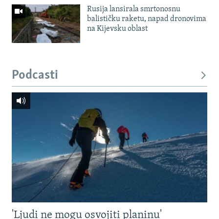
Rusija lansirala smrtonosnu
balističku raketu, napad dronovima
na Kijevsku oblast
Podcasti
'Ljudi ne mogu osvojiti planinu'