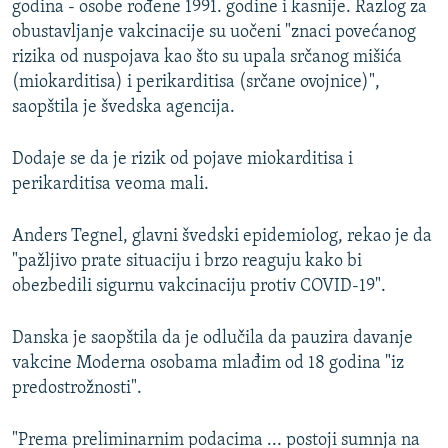
godina - osobe rođene 1991. godine i kasnije. Razlog za
obustavljanje vakcinacije su uočeni "znaci povećanog
rizika od nuspojava kao što su upala srčanog mišića
(miokarditisa) i perikarditisa (srčane ovojnice)",
saopštila je švedska agencija.
Dodaje se da je rizik od pojave miokarditisa i
perikarditisa veoma mali.
Anders Tegnel, glavni švedski epidemiolog, rekao je da
"pažljivo prate situaciju i brzo reaguju kako bi
obezbedili sigurnu vakcinaciju protiv COVID-19".
Danska je saopštila da je odlučila da pauzira davanje
vakcine Moderna osobama mlađim od 18 godina "iz
predostrožnosti".
"Prema preliminarnim podacima ... postoji sumnja na