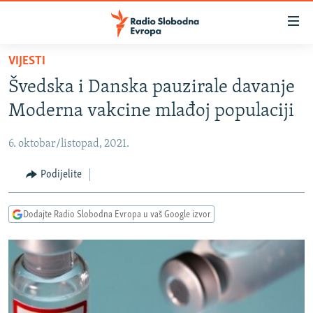
Dostupni
linkovi
Pređite
VIJESTI
na
VIJESTI
Švedska i Danska pauzirale davanje
glavni
BOSNA I HERCEGOVINA
sadržaj
Moderna vakcine mlađoj populaciji
SRBIJA
Pređite
na
6. oktobar/listopad, 2021.
KOSOVO
glavnu
CRNA GORA
Podijelite
navigaciju
Pređite
VIZUELNO
na
Dodajte Radio Slobodna Evropa u vaš Google izvor
PODCASTI
VIDEO
pretragu
RAT U UKRAJINI
FOTOGALERIJE
KINA NA BALKANU
INFOGRAFIKE
RSE PRIČE IZ SVIJETA