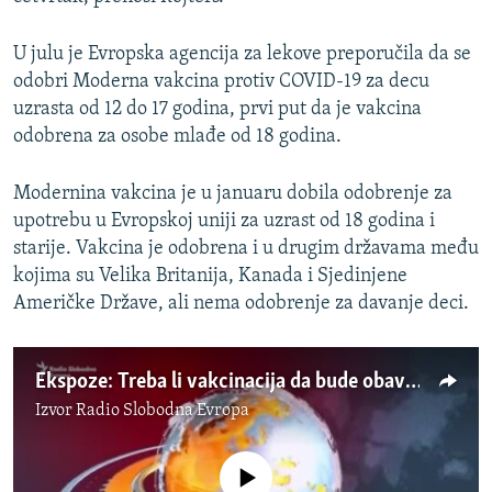
U julu je Evropska agencija za lekove preporučila da se
odobri Moderna vakcina protiv COVID-19 za decu
uzrasta od 12 do 17 godina, prvi put da je vakcina
odobrena za osobe mlađe od 18 godina.
Modernina vakcina je u januaru dobila odobrenje za
upotrebu u Evropskoj uniji za uzrast od 18 godina i
starije. Vakcina je odobrena i u drugim državama među
kojima su Velika Britanija, Kanada i Sjedinjene
Američke Države, ali nema odobrenje za davanje deci.
Ekspoze: Treba li vakcinacija da bude obavezna?
Izvor
Radio Slobodna Evropa
No media source currently available