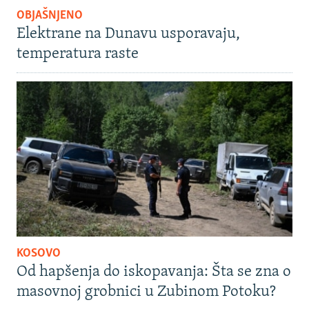
OBJAŠNJENO
Elektrane na Dunavu usporavaju,
temperatura raste
KOSOVO
Od hapšenja do iskopavanja: Šta se zna o
masovnoj grobnici u Zubinom Potoku?