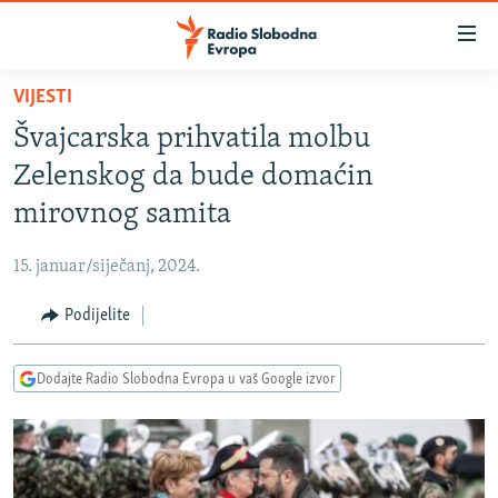
Dostupni
linkovi
Pređite
VIJESTI
na
VIJESTI
Švajcarska prihvatila molbu
glavni
BOSNA I HERCEGOVINA
sadržaj
Zelenskog da bude domaćin
SRBIJA
Pređite
mirovnog samita
na
KOSOVO
glavnu
15. januar/siječanj, 2024.
CRNA GORA
navigaciju
Pređite
Podijelite
VIZUELNO
na
PODCASTI
VIDEO
pretragu
Dodajte Radio Slobodna Evropa u vaš Google izvor
RAT U UKRAJINI
FOTOGALERIJE
KINA NA BALKANU
INFOGRAFIKE
RSE PRIČE IZ SVIJETA