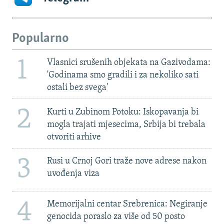
Popularno
1
Vlasnici srušenih objekata na Gazivodama:
'Godinama smo gradili i za nekoliko sati
ostali bez svega'
2
Kurti u Zubinom Potoku: Iskopavanja bi
mogla trajati mjesecima, Srbija bi trebala
otvoriti arhive
3
Rusi u Crnoj Gori traže nove adrese nakon
uvođenja viza
4
Memorijalni centar Srebrenica: Negiranje
genocida poraslo za više od 50 posto