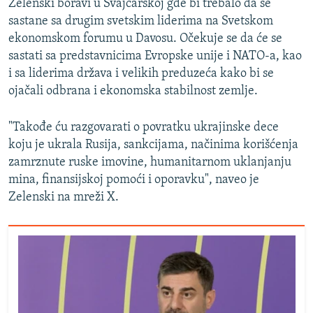
Zelenski boravi u Švajcarskoj gde bi trebalo da se
sastane sa drugim svetskim liderima na Svetskom
ekonomskom forumu u Davosu. Očekuje se da će se
sastati sa predstavnicima Evropske unije i NATO-a, kao
i sa liderima država i velikih preduzeća kako bi se
ojačali odbrana i ekonomska stabilnost zemlje.
"Takođe ću razgovarati o povratku ukrajinske dece
koju je ukrala Rusija, sankcijama, načinima korišćenja
zamrznute ruske imovine, humanitarnom uklanjanju
mina, finansijskoj pomoći i oporavku", naveo je
Zelenski na mreži X.