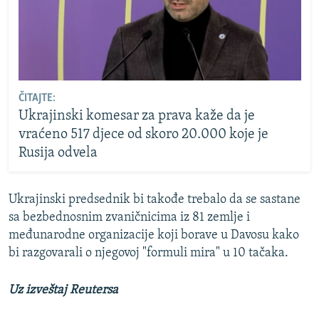
ČITAJTE:
Ukrajinski komesar za prava kaže da je
vraćeno 517 djece od skoro 20.000 koje je
Rusija odvela
Ukrajinski predsednik bi takođe trebalo da se sastane
sa bezbednosnim zvaničnicima iz 81 zemlje i
međunarodne organizacije koji borave u Davosu kako
bi razgovarali o njegovoj "formuli mira" u 10 tačaka.
Uz izveštaj Reutersa