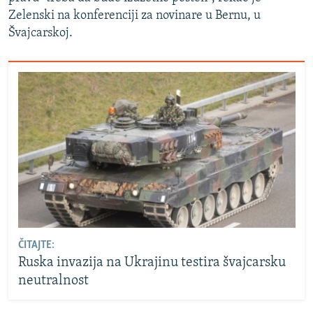
Zelenski na konferenciji za novinare u Bernu, u
Švajcarskoj.
ČITAJTE:
Ruska invazija na Ukrajinu testira švajcarsku
neutralnost