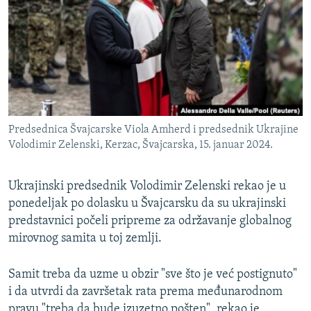
ISPRIČAJ MI
DNEVNO@RSE
SPECIJALI RSE
VIŠE OD NASLOVA
PRATITE NAS
GENOCID U SREBRENICI
Predsednica Švajcarske Viola Amherd i predsednik Ukrajine
POPLAVE I KLIZIŠTA U BIH 2024.
Volodimir Zelenski, Kerzac, Švajcarska, 15. januar 2024.
TV LIBERTY
Sve RFE/RL stranice
Ukrajinski predsednik Volodimir Zelenski rekao je u
POST SCRIPTUM
ponedeljak po dolasku u Švajcarsku da su ukrajinski
MOJA EVROPA
predstavnici počeli pripreme za održavanje globalnog
mirovnog samita u toj zemlji.
TRI DECENIJE OD RATA U BIH
SVE KARTE DEJTONA
Samit treba da uzme u obzir "sve što je već postignuto"
NASTANAK I RASPAD JUGOSLAVIJE
i da utvrdi da završetak rata prema međunarodnom
pravu "treba da bude izuzetno pošten", rekao je