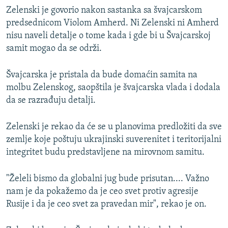
Zelenski je govorio nakon sastanka sa švajcarskom
predsednicom Violom Amherd. Ni Zelenski ni Amherd
nisu naveli detalje o tome kada i gde bi u Švajcarskoj
samit mogao da se održi.
Švajcarska je pristala da bude domaćin samita na
molbu Zelenskog, saopštila je švajcarska vlada i dodala
da se razrađuju detalji.
Zelenski je rekao da će se u planovima predložiti da sve
zemlje koje poštuju ukrajinski suverenitet i teritorijalni
integritet budu predstavljene na mirovnom samitu.
"Želeli bismo da globalni jug bude prisutan.... Važno
nam je da pokažemo da je ceo svet protiv agresije
Rusije i da je ceo svet za pravedan mir", rekao je on.