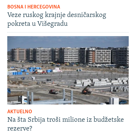
BOSNA I HERCEGOVINA
Veze ruskog krajnje desničarskog
pokreta u Višegradu
AKTUELNO
Na šta Srbija troši milione iz budžetske
rezerve?