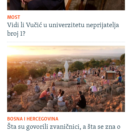
MOST
Vidi li Vučić u univerzitetu neprijatelja
broj 1?
BOSNA I HERCEGOVINA
Šta su govorili zvaničnici, a šta se zna o