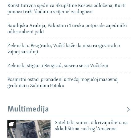
Konstitutivna sjednica Skupštine Kosova odložena, Kurti
ponovo traži 'dodatno vrijeme' za dogovor
Saudijska Arabija, Pakistan i Turska potpisale zajednički
odbrambeni pakt
Zelenski u Beogradu, Vučić kaže da nisu razgovarali o
vojnoj saradnji
Zelenski stigao u Beograd, susreo se sa Vučićem
Posmrtni ostaci pronađeni u trećoj mogućoj masovnoj
grobnici u Zubinom Potoku
Multimedija
Satelitski snimci otkrivaju štetu na
skladištima ruskog 'Amazona'