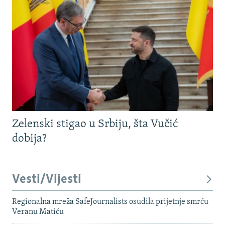
Zelenski stigao u Srbiju, šta Vučić
dobija?
Vesti/Vijesti
Regionalna mreža SafeJournalists osudila prijetnje smrću
Veranu Matiću