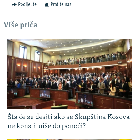
Podijelite
Pratite nas
Više priča
Šta će se desiti ako se Skupština Kosova
ne konstituiše do ponoći?