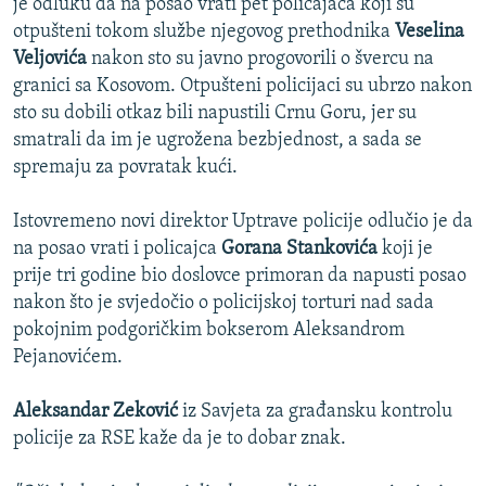
je odluku da na posao vrati pet policajaca koji su
otpušteni tokom službe njegovog prethodnika
Veselina
Veljovića
nakon sto su javno progovorili o švercu na
granici sa Kosovom. Otpušteni policijaci su ubrzo nakon
sto su dobili otkaz bili napustili Crnu Goru, jer su
smatrali da im je ugrožena bezbjednost, a sada se
spremaju za povratak kući.
Istovremeno novi direktor Uptrave policije odlučio je da
na posao vrati i policajca
Gorana Stankovića
koji je
prije tri godine bio doslovce primoran da napusti posao
nakon što je svjedočio o policijskoj torturi nad sada
pokojnim podgoričkim bokserom Aleksandrom
Pejanovićem.
Aleksandar Zeković
iz Savjeta za građansku kontrolu
policije za RSE kaže da je to dobar znak.