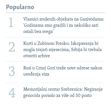
Popularno
1
Vlasnici srušenih objekata na Gazivodama:
'Godinama smo gradili i za nekoliko sati
ostali bez svega'
2
Kurti u Zubinom Potoku: Iskopavanja bi
mogla trajati mjesecima, Srbija bi trebala
otvoriti arhive
3
Rusi u Crnoj Gori traže nove adrese nakon
uvođenja viza
4
Memorijalni centar Srebrenica: Negiranje
genocida poraslo za više od 50 posto