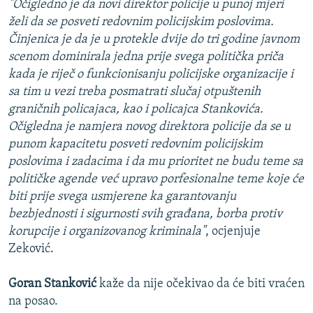
"Očigledno je da novi direktor policije u punoj mjeri
želi da se posveti redovnim policijskim poslovima.
Činjenica je da je u protekle dvije do tri godine javnom
scenom dominirala jedna prije svega politička priča
kada je riječ o funkcionisanju policijske organizacije i
sa tim u vezi treba posmatrati slučaj otpuštenih
graničnih policajaca, kao i policajca Stankovića.
Očigledna je namjera novog direktora policije da se u
punom kapacitetu posveti redovnim policijskim
poslovima i zadacima i da mu prioritet ne budu teme sa
političke agende već upravo porfesionalne teme koje će
biti prije svega usmjerene ka garantovanju
bezbjednosti i sigurnosti svih građana, borba protiv
korupcije i organizovanog kriminala"
, ocjenjuje
Zeković.
Goran Stanković
kaže da nije očekivao da će biti vraćen
na posao.