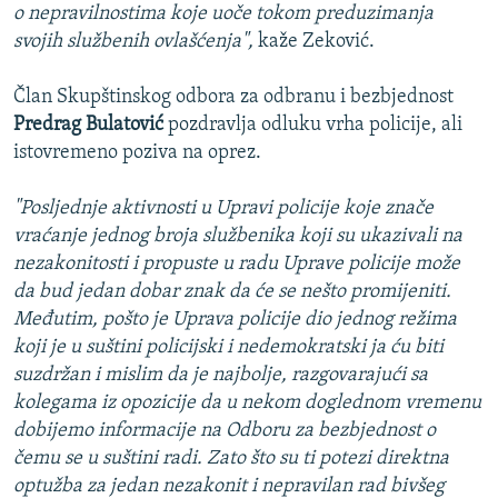
o nepravilnostima koje uoče tokom preduzimanja
svojih službenih ovlašćenja",
kaže Zeković.
Član Skupštinskog odbora za odbranu i bezbjednost
Predrag Bulatović
pozdravlja odluku vrha policije, ali
istovremeno poziva na oprez.
"Posljednje aktivnosti u Upravi policije koje znače
vraćanje jednog broja službenika koji su ukazivali na
nezakonitosti i propuste u radu Uprave policije može
da bud jedan dobar znak da će se nešto promijeniti.
Međutim, pošto je Uprava policije dio jednog režima
koji je u suštini policijski i nedemokratski ja ću biti
suzdržan i mislim da je najbolje, razgovarajući sa
kolegama iz opozicije da u nekom doglednom vremenu
dobijemo informacije na Odboru za bezbjednost o
čemu se u suštini radi. Zato što su ti potezi direktna
optužba za jedan nezakonit i nepravilan rad bivšeg