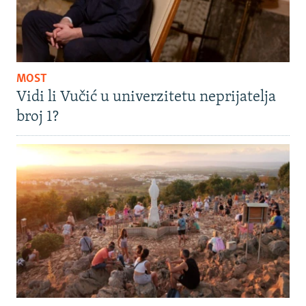
MOST
Vidi li Vučić u univerzitetu neprijatelja
broj 1?