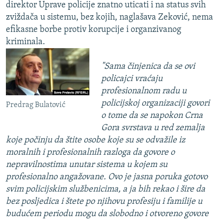
direktor Uprave policije znatno uticati i na status svih
zviždača u sistemu, bez kojih, naglašava Zeković, nema
efikasne borbe protiv korupcije i organzivanog
kriminala.
"Sama činjenica da se ovi
policajci vraćaju
profesionalnom radu u
policijskoj organizaciji govori
Predrag Bulatović
o tome da se napokon Crna
Gora svrstava u red zemalja
koje počinju da štite osobe koje su se odvažile iz
moralnih i profesionalnih razloga da govore o
nepravilnostima unutar sistema u kojem su
profesionalno angažovane. Ovo je jasna poruka gotovo
svim policijskim službenicima, a ja bih rekao i šire da
bez posljedica i štete po njihovu profesiju i familije u
budućem periodu mogu da slobodno i otvoreno govore