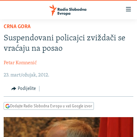
Dostupni
linkovi
Pređite
CRNA GORA
na
VIJESTI
Suspendovani policajci zviždači se
glavni
BOSNA I HERCEGOVINA
sadržaj
vraćaju na posao
SRBIJA
Pređite
na
Petar Komnenić
KOSOVO
glavnu
23. mart/ožujak, 2012.
CRNA GORA
navigaciju
Pređite
VIZUELNO
Podijelite
na
PODCASTI
VIDEO
pretragu
Dodajte Radio Slobodna Evropa u vaš Google izvor
RAT U UKRAJINI
FOTOGALERIJE
KINA NA BALKANU
INFOGRAFIKE
RSE PRIČE IZ SVIJETA