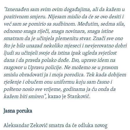
"Iznenađen sam svim ovim događajima, ali da kažem u
pozitivnom smjeru. Nijesam mislio da će se ovo desiti i
već sam se pomirio sa sudbinom. Međutim, sedma sila,
odnosno snaga riječi, snaga novinara, snaga istine
smatram da je učinjela plemenitu stvar. Znači sve ono
što je bilo unazad nekoliko mjeseci i nevjerovatno dobri
ljudi su učinjeli svoje da istina ipak ugleda svjetlost
dana i da pravda polako dođe. Evo, upravo idem na
razgovor u Upravu policije. Ne možemo se u pravom
smislu obradovati ja i moja porodica. Tek kada dobijem
rješenje i obučem onu uniformu koju sam časno i
pošteno nosio sve vrijeme, godinama ja ću onda da
kažem biti smiren",
kazao je Stanković.
Jasna poruka
Aleksandar Zeković smatra da će odluka novog