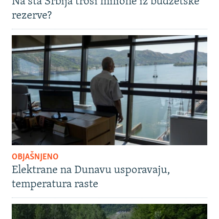
Na šta Srbija troši milione iz budžetske
rezerve?
OBJAŠNJENO
Elektrane na Dunavu usporavaju,
temperatura raste