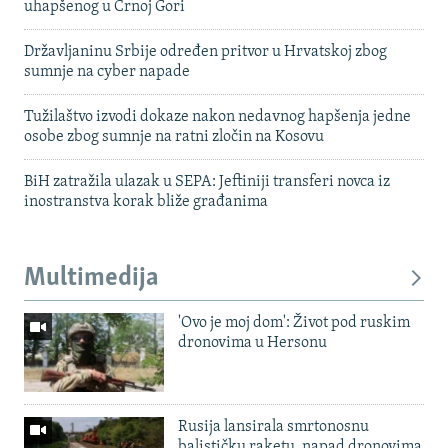
uhapšenog u Crnoj Gori
Državljaninu Srbije određen pritvor u Hrvatskoj zbog
sumnje na cyber napade
Tužilaštvo izvodi dokaze nakon nedavnog hapšenja jedne
osobe zbog sumnje na ratni zločin na Kosovu
BiH zatražila ulazak u SEPA: Jeftiniji transferi novca iz
inostranstva korak bliže građanima
Multimedija
'Ovo je moj dom': Život pod ruskim
dronovima u Hersonu
Rusija lansirala smrtonosnu
balističku raketu, napad dronovima