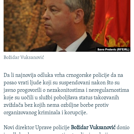
ISPRIČAJ MI
DNEVNO@RSE
SPECIJALI RSE
VIŠE OD NASLOVA
PRATITE NAS
GENOCID U SREBRENICI
Božidar Vuksanović
POPLAVE I KLIZIŠTA U BIH 2024.
TV LIBERTY
Sve RFE/RL stranice
Da li najnovija odluka vrha crnogorske policije da na
POST SCRIPTUM
posao vrati ljude koji su suspendovani nakon što su
javno progovorili o nezakonitostima i neregularnostima
MOJA EVROPA
koje su uočili u službi poboljšava status takozvanih
TRI DECENIJE OD RATA U BIH
zviždača bez kojih nema ozbiljne borbe protiv
organizovanog kriminala i korupcije.
SVE KARTE DEJTONA
NASTANAK I RASPAD JUGOSLAVIJE
Novi direktor Uprave policije
Božidar Vuksanović
donio