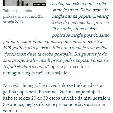
osoba, na našem popisu bila
samo jednom. Dakle osoba je
Tablica podataka
mogla biti na popisu Crvenog
prikazana u sudnici 25.
srpnja 2013.
križa ili Liječnika bez granica
ili na obje, ali na našem
popisu se mogla pojaviti samo
jednom. Uspoređujući popis s popisom stanovništva
1991.godine, ako je osoba bila tamo onda je vrlo velika
vjerojatnost da je ta osoba postojala. Druga stvar je da
smo provjeravali – ima li preživjelih s popisa. I onda su
ti ljudi skidani s popisa“
, opisao je proceduru
demografskog istraživanja svjedok.
Norveški demograf je naveo kako se tijekom desetak
godina popis nestalih stalno ažurirao, napominjući –
kako se tek za 20 do 30 osoba utvrdilo da nisu nestale u
Srebrenici, nego su kasnije pronađene žive u stranim
zemljama.