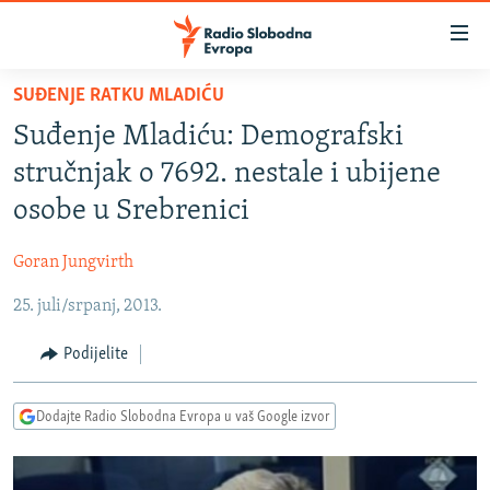
Dostupni
linkovi
Pređite
SUĐENJE RATKU MLADIĆU
na
VIJESTI
Suđenje Mladiću: Demografski
glavni
BOSNA I HERCEGOVINA
sadržaj
stručnjak o 7692. nestale i ubijene
SRBIJA
Pređite
osobe u Srebrenici
na
KOSOVO
glavnu
Goran Jungvirth
CRNA GORA
navigaciju
Pređite
25. juli/srpanj, 2013.
VIZUELNO
na
PODCASTI
VIDEO
Podijelite
pretragu
RAT U UKRAJINI
FOTOGALERIJE
Dodajte Radio Slobodna Evropa u vaš Google izvor
KINA NA BALKANU
INFOGRAFIKE
RSE PRIČE IZ SVIJETA