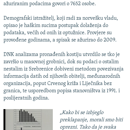
ažuriranim podacima govori o 7652 osobe.
Demografski istražitelj, koji radi za norvešku vladu,
opisao je haškim sucima postupak dolaženja do
podataka, većih od onih iz optužnice. Provjere su
provođene godinama, a spisak se ažurirao do 2009.
DNK analizama pronađenih kostiju utvrdilo se tko je
završio u masovnoj grobnici, dok su podaci o ostalim
nestalim iz Srebrenice dobiveni metodom povezivanja
informacija datih od njihovih obitelji, međunarodnih
organizacija, poput Crvenog križa i Liječnika bez
granica, te usporedbom popisa stanovništva iz 1991. i
poslijeratnih godina.
„Kako bi se izbjeglo
preklapanje, morali smo biti
oprezni. Tako da je svaka