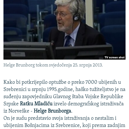
ISPRIČAJ MI
DNEVNO@RSE
SPECIJALI RSE
VIŠE OD NASLOVA
PRATITE NAS
GENOCID U SREBRENICI
POPLAVE I KLIZIŠTA U BIH 2024.
Helge Brunborg tokom svjedočenja 25. srpnja 2013.
TV LIBERTY
Sve RFE/RL stranice
POST SCRIPTUM
Kako bi potkrijepilo optužbe o preko 7000 ubijenih u
MOJA EVROPA
Srebrenici u srpnju 1995.godine, haško tužiteljstvo je na
suđenju zapovjedniku Glavnog štaba Vojske Republike
TRI DECENIJE OD RATA U BIH
Srpske
Ratku Mladiću
izvelo demografskog istraživača
SVE KARTE DEJTONA
iz Norveške -
Helge Brunborga
.
On je sudu predstavio svoja istraživanja o nestalim i
NASTANAK I RASPAD JUGOSLAVIJE
ubijenim Bošnjacima iz Srebrenice, koji prema zadnjim