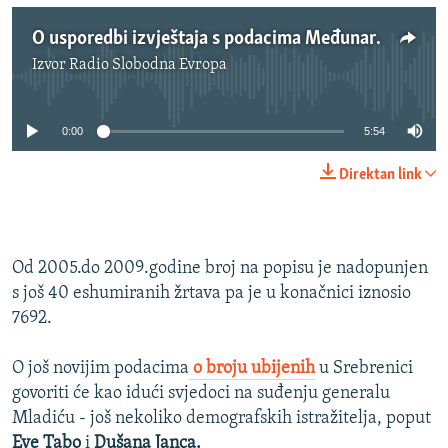
O usporedbi izvještaja s podacima Međunarodne komisije za nestale osobe
Izvor
Radio Slobodna Evropa
No media source currently available
0:00
5:54
Direktan link
Od 2005.do 2009.godine broj na popisu je nadopunjen
s još 40 eshumiranih žrtava pa je u konačnici iznosio
7692.
O još novijim podacima
o broju ubijenih
u Srebrenici
govoriti će kao idući svjedoci na suđenju generalu
Mladiću - još nekoliko demografskih istražitelja, poput
Eve Tabo
i
Dušana Janca.