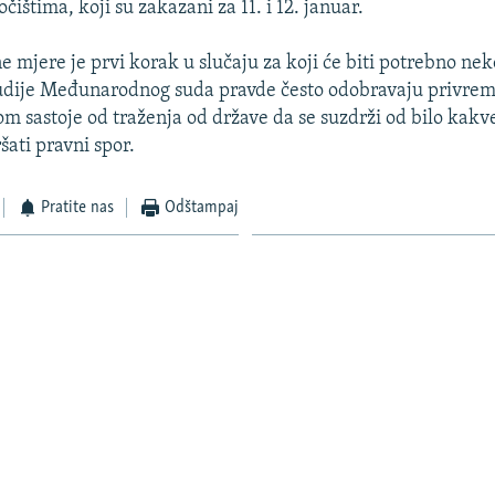
očištima, koji su zakazani za 11. i 12. januar.
e mjere je prvi korak u slučaju za koji će biti potrebno ne
Sudije Međunarodnog suda pravde često odobravaju privre
om sastoje od traženja od države da se suzdrži od bilo kakv
šati pravni spor.
Pratite nas
Odštampaj