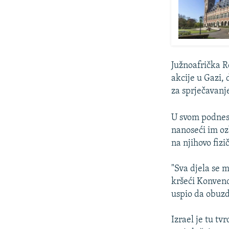
Južnoafrička R
akcije u Gazi,
za sprječavanj
U svom podnesk
nanoseći im ozb
na njihovo fizi
"Sva djela se m
kršeći Konvenc
uspio da obuzd
Izrael je tu t