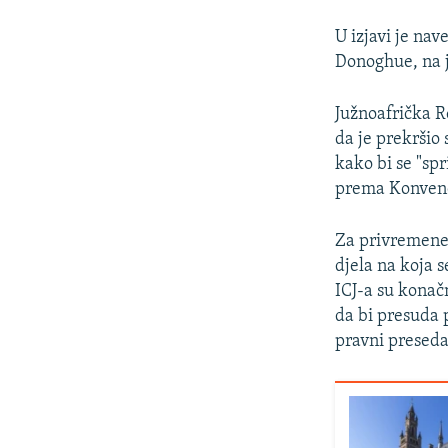
U izjavi je nav
Donoghue, na j
Južnoafrička R
da je prekršio
kako bi se "spr
prema Konvenci
Za privremene 
djela na koja 
ICJ-a su konačn
da bi presuda p
pravni preseda