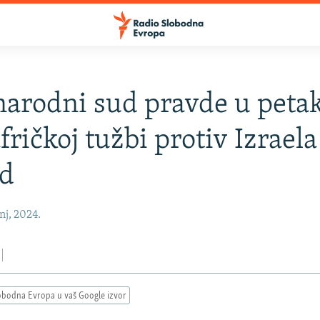
rodni sud pravde u petak
fričkoj tužbi protiv Izraela
id
nj, 2024.
obodna Evropa u vaš Google izvor