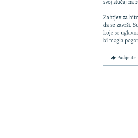
svoj slučaj na r
Zahtjev za hitn
da se završi. 
koje se uglavn
bi mogla pogor
Podijelite
PRATITE NAS