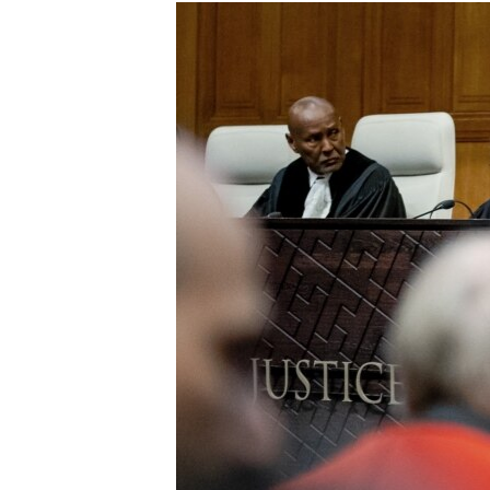
ISPRIČAJ MI
DNEVNO@RSE
SPECIJALI RSE
VIŠE OD NASLOVA
GENOCID U SREBRENICI
POPLAVE I KLIZIŠTA U BIH 2024.
TV LIBERTY
POST SCRIPTUM
MOJA EVROPA
TRI DECENIJE OD RATA U BIH
SVE KARTE DEJTONA
NASTANAK I RASPAD JUGOSLAVIJE