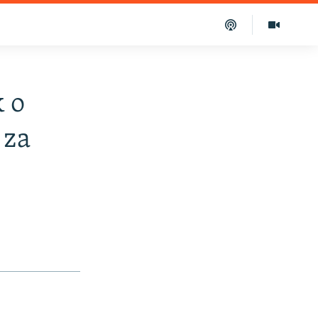
 o
 za