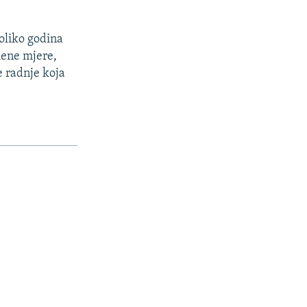
koliko godina
mene mjere,
e radnje koja