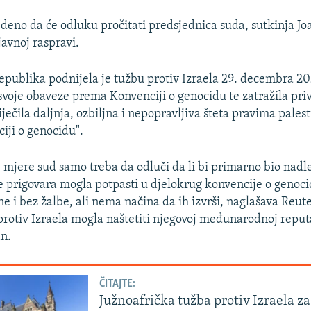
edeno da će odluku pročitati predsjednica suda, sutkinja Jo
avnoj raspravi.
epublika podnijela je tužbu protiv Izraela 29. decembra 20
 svoje obaveze prema Konvenciji o genocidu te zatražila p
iječila daljnja, ozbiljna i nepopravljiva šteta pravima pale
ji o genocidu".
mjere sud samo treba da odluči da li bi primarno bio nadlež
se prigovara mogla potpasti u djelokrug konvencije o genoc
e i bez žalbe, ali nema načina da ih izvrši, naglašava Reut
rotiv Izraela mogla naštetiti njegovoj međunarodnoj reputaci
n.
ČITAJTE:
Južnoafrička tužba protiv Izraela z