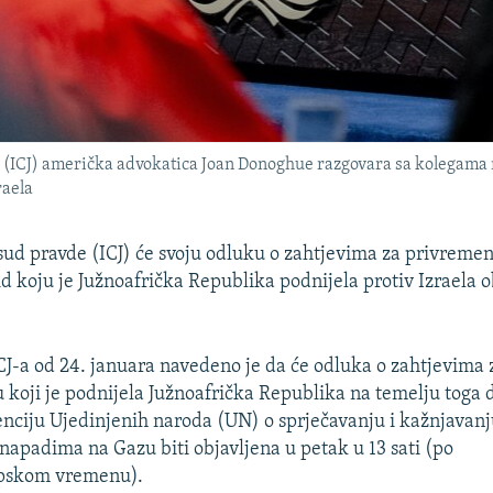
ICJ) američka advokatica Joan Donoghue razgovara sa kolegama n
raela
d pravde (ICJ) će svoju odluku o zahtjevima za privreme
d koju je Južnoafrička Republika podnijela protiv Izraela ob
CJ-a od 24. januara navedeno je da će odluka o zahtjevima
 koji je podnijela Južnoafrička Republika na temelju toga d
nciju Ujedinjenih naroda (UN) o sprječavanju i kažnjavanj
 napadima na Gazu biti objavljena u petak u 13 sati (po
pskom vremenu).