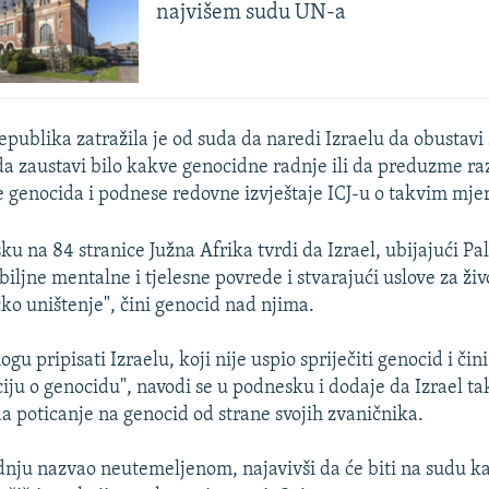
najvišem sudu UN-a
epublika zatražila je od suda da naredi Izraelu da obustavi 
 da zaustavi bilo kakve genocidne radnje ili da preduzme 
e genocida i podnese redovne izvještaje ICJ-u o takvim mj
u na 84 stranice Južna Afrika tvrdi da Izrael, ubijajući Pal
iljne mentalne i tjelesne povrede i stvarajući uslove za živ
čko uništenje", čini genocid nad njima.
ogu pripisati Izraelu, koji nije uspio spriječiti genocid i čin
iju o genocidu", navodi se u podnesku i dodaje da Izrael ta
a poticanje na genocid od strane svojih zvaničnika.
vrdnju nazvao neutemeljenom, najavivši da će biti na sudu ka