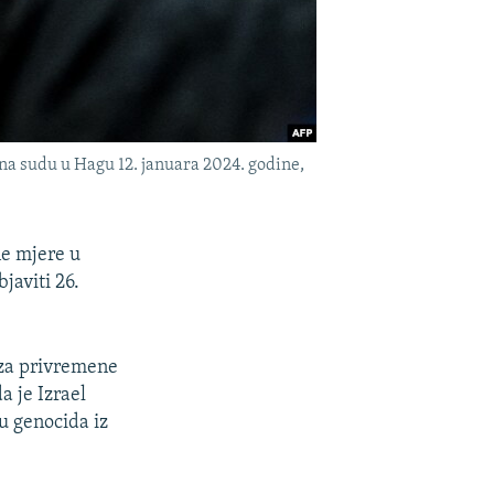
a sudu u Hagu 12. januara 2024. godine,
ne mjere u
javiti 26.
 za privremene
a je Izrael
u genocida iz