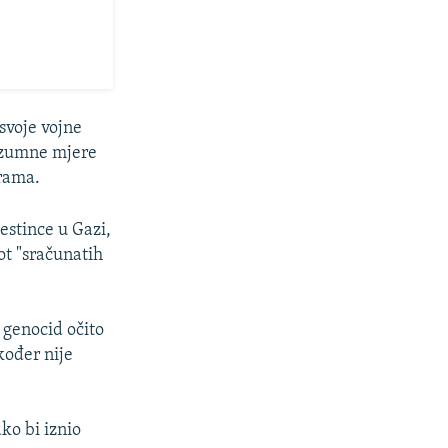
svoje vojne
razumne mjere
erama.
estince u Gazi,
ot "sračunatih
i genocid očito
kođer nije
ko bi iznio