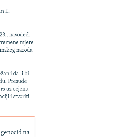
an E.
23., navodeći
rivremene mjere
stinskog naroda
an i da li bi
idu. Presude
ers uz ocjenu
ji i stvoriti
a genocid na