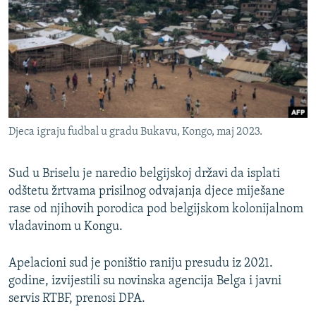
ISPRIČAJ MI
DNEVNO@RSE
SPECIJALI RSE
VIŠE OD NASLOVA
PRATITE NAS
GENOCID U SREBRENICI
Djeca igraju fudbal u gradu Bukavu, Kongo, maj 2023.
POPLAVE I KLIZIŠTA U BIH 2024.
TV LIBERTY
Sve RFE/RL stranice
Sud u Briselu je naredio belgijskoj državi da isplati
odštetu žrtvama prisilnog odvajanja djece miješane
POST SCRIPTUM
rase od njihovih porodica pod belgijskom kolonijalnom
MOJA EVROPA
vladavinom u Kongu.
TRI DECENIJE OD RATA U BIH
Apelacioni sud je poništio raniju presudu iz 2021.
SVE KARTE DEJTONA
godine, izvijestili su novinska agencija Belga i javni
NASTANAK I RASPAD JUGOSLAVIJE
servis RTBF, prenosi DPA.