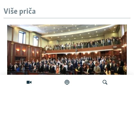
Više priča
Šta će se desiti ako se Skupština Kosova
ne konstituiše do ponoći?
Pretraživač