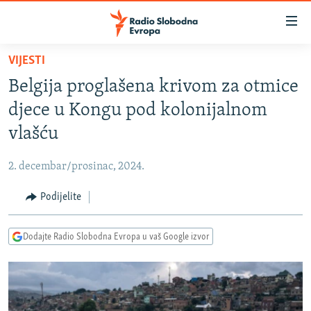
Dostupni
linkovi
Pređite
VIJESTI
na
VIJESTI
Belgija proglašena krivom za otmice
glavni
BOSNA I HERCEGOVINA
sadržaj
djece u Kongu pod kolonijalnom
SRBIJA
Pređite
vlašću
na
KOSOVO
glavnu
2. decembar/prosinac, 2024.
CRNA GORA
navigaciju
Pređite
Podijelite
VIZUELNO
na
PODCASTI
VIDEO
pretragu
Dodajte Radio Slobodna Evropa u vaš Google izvor
RAT U UKRAJINI
FOTOGALERIJE
KINA NA BALKANU
INFOGRAFIKE
RSE PRIČE IZ SVIJETA