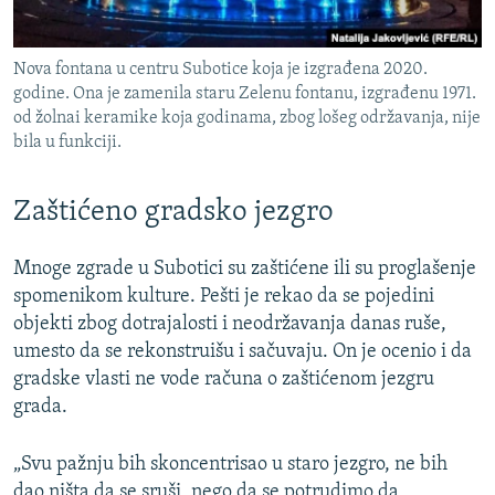
Nova fontana u centru Subotice koja je izgrađena 2020.
godine. Ona je zamenila staru Zelenu fontanu, izgrađenu 1971.
od žolnai keramike koja godinama, zbog lošeg održavanja, nije
bila u funkciji.
Zaštićeno gradsko jezgro
Mnoge zgrade u Subotici su zaštićene ili su proglašenje
spomenikom kulture. Pešti je rekao da se pojedini
objekti zbog dotrajalosti i neodržavanja danas ruše,
umesto da se rekonstruišu i sačuvaju. On je ocenio i da
gradske vlasti ne vode računa o zaštićenom jezgru
grada.
„Svu pažnju bih skoncentrisao u staro jezgro, ne bih
dao ništa da se sruši, nego da se potrudimo da