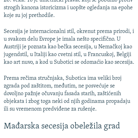
20. veka. To je umetnički pravac koji se pobunio protiv
strogih kanona istoricizma i uopšte ogledanja na epohe
koje su joj prethodile.
Secesija je internacionalni stil, okrenut prema prirodi, i
u svakom delu Evrope je imala nešto specifično. U
Austriji je poznata kao bečka secesija, u Nemačkoj kao
jugendstil, u Italiji kao cvetni stil, u Francuskoj, Belgiji
kao art nuvo, a kod u Subotici se odomaćio kao secesija.
Prema rečima stručnjaka, Subotica ima veliki broj
zgrada pod zaštitom, međutim, ne posvećuje se
dovoljno pažnje očuvanju fasada starih, zaštićenih
objekata i zbog toga neki od njih godinama propadaju
ili su vremenom predviđene za rušenje.
Mađarska secesija obeležila grad