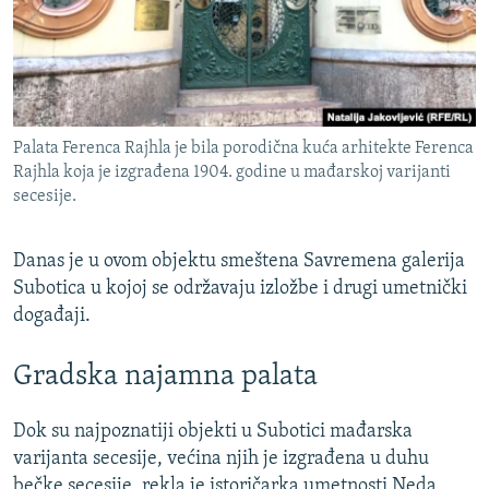
Palata Ferenca Rajhla je bila porodična kuća arhitekte Ferenca
Rajhla koja je izgrađena 1904. godine u mađarskoj varijanti
secesije.
Danas je u ovom objektu smeštena Savremena galerija
Subotica u kojoj se održavaju izložbe i drugi umetnički
događaji.
Gradska najamna palata
Dok su najpoznatiji objekti u Subotici mađarska
varijanta secesije, većina njih je izgrađena u duhu
bečke secesije, rekla je istoričarka umetnosti Neda