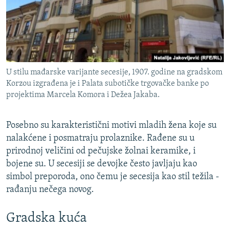
U stilu mađarske varijante secesije, 1907. godine na gradskom
Korzou izgrađena je i Palata subotičke trgovačke banke po
projektima Marcela Komora i Dežea Jakaba.
Posebno su karakteristični motivi mladih žena koje su
nalakćene i posmatraju prolaznike. Rađene su u
prirodnoj veličini od pečujske žolnai keramike, i
bojene su. U secesiji se devojke često javljaju kao
simbol preporoda, ono čemu je secesija kao stil težila -
rađanju nečega novog.
Gradska kuća