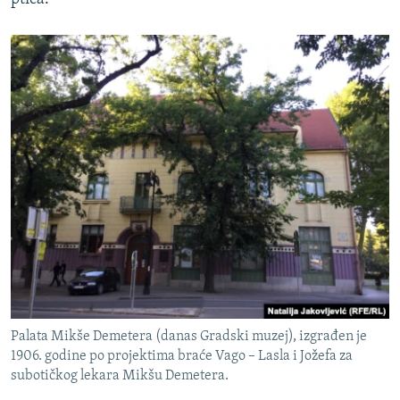
Palata Mikše Demetera (danas Gradski muzej), izgrađen je
1906. godine po projektima braće Vago – Lasla i Jožefa za
subotičkog lekara Mikšu Demetera.