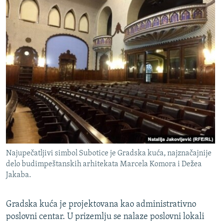
Najupečatljivi simbol Subotice je Gradska kuća, najznačajnije
delo budimpeštanskih arhitekata Marcela Komora i Dežea
Jakaba.
Gradska kuća je projektovana kao administrativno
poslovni centar. U prizemlju se nalaze poslovni lokali