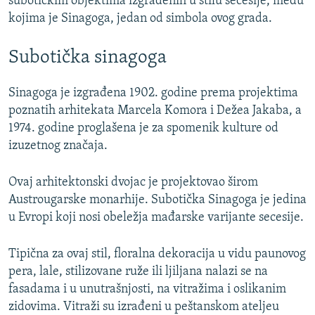
subotičkim objektima izgrađenih u stilu secesije, među
kojima je Sinagoga, jedan od simbola ovog grada.
Subotička sinagoga
Sinagoga je izgrađena 1902. godine prema projektima
poznatih arhitekata Marcela Komora i Dežea Jakaba, a
1974. godine proglašena je za spomenik kulture od
izuzetnog značaja.
Ovaj arhitektonski dvojac je projektovao širom
Austrougarske monarhije. Subotička Sinagoga je jedina
u Evropi koji nosi obeležja mađarske varijante secesije.
Tipična za ovaj stil, floralna dekoracija u vidu paunovog
pera, lale, stilizovane ruže ili ljiljana nalazi se na
fasadama i u unutrašnjosti, na vitražima i oslikanim
zidovima. Vitraži su izrađeni u peštanskom ateljeu