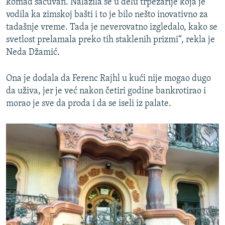
komad sačuvan. Nalazila se u delu trpezarije koja je
vodila ka zimskoj bašti i to je bilo nešto inovativno za
tadašnje vreme. Tada je neverovatno izgledalo, kako se
svetlost prelamala preko tih staklenih prizmi“, rekla je
Neda Džamić.
Ona je dodala da Ferenc Rajhl u kući nije mogao dugo
da uživa, jer je već nakon četiri godine bankrotirao i
morao je sve da proda i da se iseli iz palate.