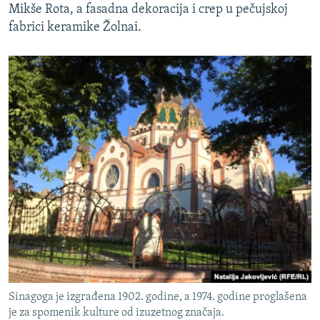
Mikše Rota, a fasadna dekoracija i crep u pečujskoj
fabrici keramike Žolnai.
Sinagoga je izgrađena 1902. godine, a 1974. godine proglašena
je za spomenik kulture od izuzetnog značaja.