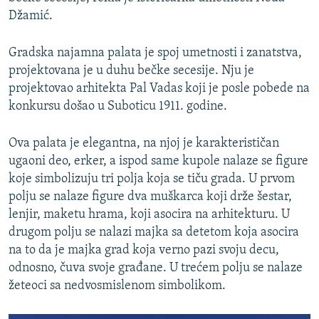
Džamić.
Gradska najamna palata je spoj umetnosti i zanatstva,
projektovana je u duhu bečke secesije. Nju je
projektovao arhitekta Pal Vadas koji je posle pobede na
konkursu došao u Suboticu 1911. godine.
Ova palata je elegantna, na njoj je karakterističan
ugaoni deo, erker, a ispod same kupole nalaze se figure
koje simbolizuju tri polja koja se tiču grada. U prvom
polju se nalaze figure dva muškarca koji drže šestar,
lenjir, maketu hrama, koji asocira na arhitekturu. U
drugom polju se nalazi majka sa detetom koja asocira
na to da je majka grad koja verno pazi svoju decu,
odnosno, čuva svoje građane. U trećem polju se nalaze
žeteoci sa nedvosmislenom simbolikom.