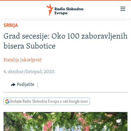
Dostupni
linkovi
Pređite
SRBIJA
na
VIJESTI
Grad secesije: Oko 100 zaboravljenih
glavni
BOSNA I HERCEGOVINA
sadržaj
bisera Subotice
SRBIJA
Pređite
na
Natalija Jakovljević
KOSOVO
glavnu
4. oktobar/listopad, 2020.
CRNA GORA
navigaciju
Pređite
VIZUELNO
Podijelite
na
PODCASTI
VIDEO
pretragu
Dodajte Radio Slobodna Evropa u vaš Google izvor
RAT U UKRAJINI
FOTOGALERIJE
KINA NA BALKANU
INFOGRAFIKE
RSE PRIČE IZ SVIJETA