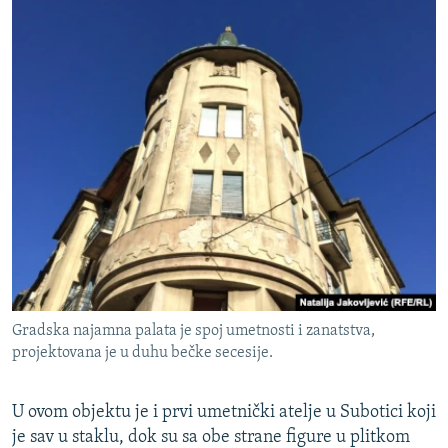
Gradska najamna palata je spoj umetnosti i zanatstva,
projektovana je u duhu bečke secesije.
U ovom objektu je i prvi umetnički atelje u Subotici koji
je sav u staklu, dok su sa obe strane figure u plitkom