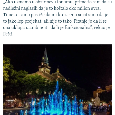
„Ako uzmemo u obzir novu fontanu, primetio sam da su
nadležni naglasili da je to koštalo oko milion evra.
Time se samo postiže da mi kroz cenu smatramo da je
to jako lep projekat, ali nije to tako. Pitanje je da li se
ona uklapa u ambijent i da li je funkcionalna“, rekao je
Pešti.