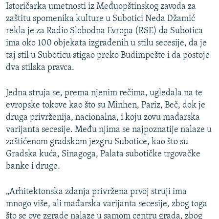
Istoričarka umetnosti iz Međuopštinskog zavoda za
zaštitu spomenika kulture u Subotici Neda Džamić
rekla je za Radio Slobodna Evropa (RSE) da Subotica
ima oko 100 objekata izgrađenih u stilu secesije, da je
taj stil u Suboticu stigao preko Budimpešte i da postoje
dva stilska pravca.
Jedna struja se, prema njenim rečima, ugledala na te
evropske tokove kao što su Minhen, Pariz, Beč, dok je
druga privrženija, nacionalna, i koju zovu mađarska
varijanta secesije. Među njima se najpoznatije nalaze u
zaštićenom gradskom jezgru Subotice, kao što su
Gradska kuća, Sinagoga, Palata subotičke trgovačke
banke i druge.
„Arhitektonska zdanja privržena prvoj struji ima
mnogo više, ali mađarska varijanta secesije, zbog toga
što se ove zgrade nalaze u samom centru grada, zbog