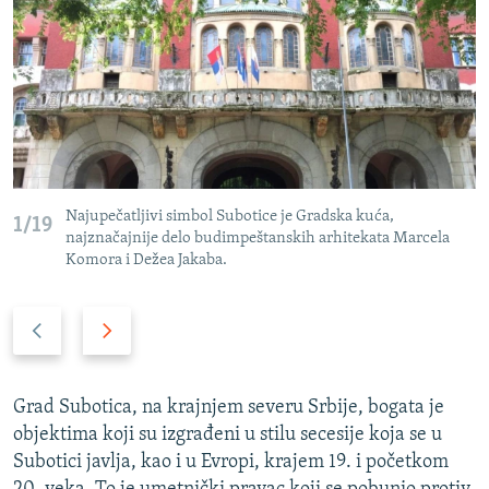
ISPRIČAJ MI
DNEVNO@RSE
SPECIJALI RSE
VIŠE OD NASLOVA
PRATITE NAS
GENOCID U SREBRENICI
POPLAVE I KLIZIŠTA U BIH 2024.
Najupečatljivi simbol Subotice je Gradska kuća,
1/19
najznačajnije delo budimpeštanskih arhitekata Marcela
TV LIBERTY
Sve RFE/RL stranice
Komora i Dežea Jakaba.
POST SCRIPTUM
Prethodni
Naredni
MOJA EVROPA
slajd
slajd
TRI DECENIJE OD RATA U BIH
Grad Subotica, na krajnjem severu Srbije, bogata je
SVE KARTE DEJTONA
objektima koji su izgrađeni u stilu secesije koja se u
NASTANAK I RASPAD JUGOSLAVIJE
Subotici javlja, kao i u Evropi, krajem 19. i početkom