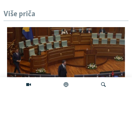
Više priča
Koliko je izgledan sporazum sa
Samoopredjeljenjem?
Pretraživač