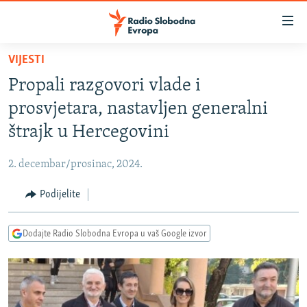
Dostupni
linkovi
Pređite
VIJESTI
na
VIJESTI
Propali razgovori vlade i
glavni
BOSNA I HERCEGOVINA
sadržaj
prosvjetara, nastavljen generalni
SRBIJA
Pređite
štrajk u Hercegovini
na
KOSOVO
glavnu
2. decembar/prosinac, 2024.
CRNA GORA
navigaciju
Pređite
Podijelite
VIZUELNO
na
PODCASTI
VIDEO
pretragu
Dodajte Radio Slobodna Evropa u vaš Google izvor
RAT U UKRAJINI
FOTOGALERIJE
KINA NA BALKANU
INFOGRAFIKE
RSE PRIČE IZ SVIJETA