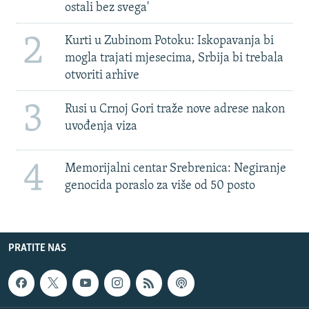
ostali bez svega'
2
Kurti u Zubinom Potoku: Iskopavanja bi
mogla trajati mjesecima, Srbija bi trebala
otvoriti arhive
3
Rusi u Crnoj Gori traže nove adrese nakon
uvođenja viza
4
Memorijalni centar Srebrenica: Negiranje
genocida poraslo za više od 50 posto
PRATITE NAS