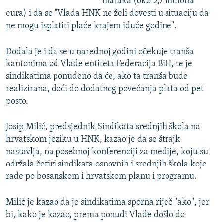
maraka (oko 9,7 miliona
eura) i da se "Vlada HNK ne želi dovesti u situaciju da
ne mogu isplatiti plaće krajem iduće godine".
Dodala je i da se u narednoj godini očekuje tranša
kantonima od Vlade entiteta Federacija BiH, te je
sindikatima ponuđeno da će, ako ta tranša bude
realizirana, doći do dodatnog povećanja plata od pet
posto.
Josip Milić, predsjednik Sindikata srednjih škola na
hrvatskom jeziku u HNK, kazao je da se štrajk
nastavlja, na posebnoj konferenciji za medije, koju su
održala četiri sindikata osnovnih i srednjih škola koje
rade po bosanskom i hrvatskom planu i programu.
Milić je kazao da je sindikatima sporna riječ "ako", jer
bi, kako je kazao, prema ponudi Vlade došlo do