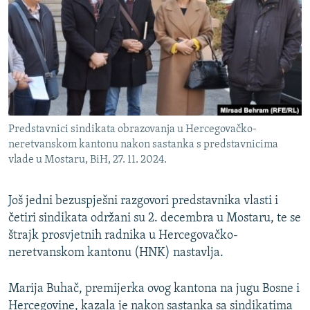
ISPRIČAJ MI
DNEVNO@RSE
SPECIJALI RSE
VIŠE OD NASLOVA
PRATITE NAS
GENOCID U SREBRENICI
Predstavnici sindikata obrazovanja u Hercegovačko-
POPLAVE I KLIZIŠTA U BIH 2024.
neretvanskom kantonu nakon sastanka s predstavnicima
vlade u Mostaru, BiH, 27. 11. 2024.
TV LIBERTY
Sve RFE/RL stranice
POST SCRIPTUM
Još jedni bezuspješni razgovori predstavnika vlasti i
MOJA EVROPA
četiri sindikata održani su 2. decembra u Mostaru, te se
štrajk prosvjetnih radnika u Hercegovačko-
TRI DECENIJE OD RATA U BIH
neretvanskom kantonu (HNK) nastavlja.
SVE KARTE DEJTONA
NASTANAK I RASPAD JUGOSLAVIJE
Marija Buhač, premijerka ovog kantona na jugu Bosne i
Hercegovine, kazala je nakon sastanka sa sindikatima