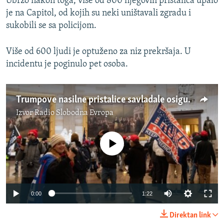
Ubrzo nakon toga, više od 800 njegovih pristalica upalo
je na Capitol, od kojih su neki uništavali zgradu i
sukobili se sa policijom.
Više od 600 ljudi je optuženo za niz prekršaja. U
incidentu je poginulo pet osoba.
Trumpove nasilne pristalice savladale osiguranje američkog Kongresa
Izvor
Radio Slobodna Evropa
No media source currently available
Auto
0:00
1:22
240p
Direktan link