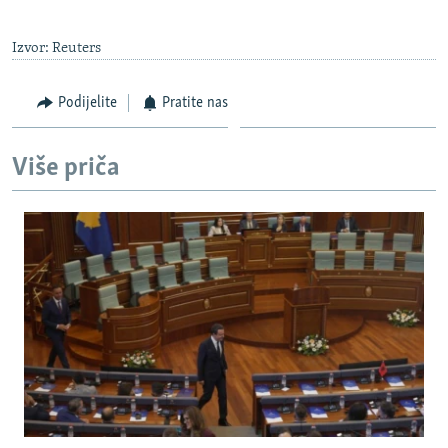
360p
Auto
240p
360p
480p
480p
Izvor: Reuters
720p
720p
1080p
Podijelite
Pratite nas
1080p
Više priča