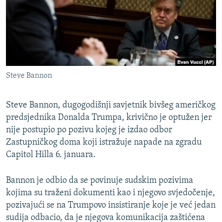
ISPRIČAJ MI
DNEVNO@RSE
SPECIJALI RSE
VIŠE OD NASLOVA
PRATITE NAS
Steve Bannon
GENOCID U SREBRENICI
POPLAVE I KLIZIŠTA U BIH 2024.
Steve Bannon, dugogodišnji savjetnik bivšeg američkog
TV LIBERTY
predsjednika Donalda Trumpa, krivično je optužen jer
Sve RFE/RL stranice
nije postupio po pozivu kojeg je izdao odbor
POST SCRIPTUM
Zastupničkog doma koji istražuje napade na zgradu
MOJA EVROPA
Capitol Hilla 6. januara.
TRI DECENIJE OD RATA U BIH
Bannon je odbio da se povinuje sudskim pozivima
SVE KARTE DEJTONA
kojima su traženi dokumenti kao i njegovo svjedočenje,
pozivajući se na Trumpovo insistiranje koje je već jedan
NASTANAK I RASPAD JUGOSLAVIJE
sudija odbacio, da je njegova komunikacija zaštićena