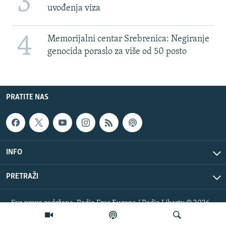
3
uvođenja viza
4
Memorijalni centar Srebrenica: Negiranje
genocida poraslo za više od 50 posto
PRATITE NAS
INFO
PRETRAŽI
Sva prava zadržana. Radio Free Europe / Radio Liberty © 2026
RFE/RL, Inc.