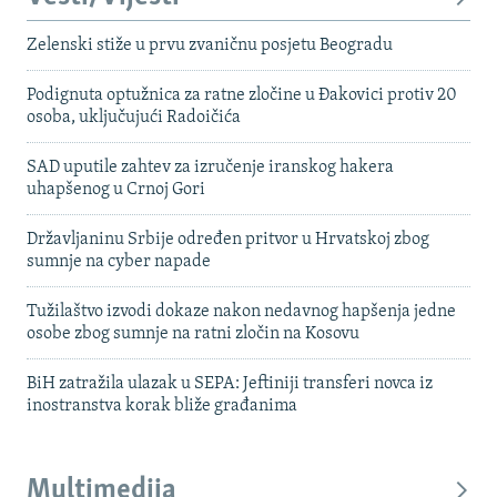
Zelenski stiže u prvu zvaničnu posjetu Beogradu
Podignuta optužnica za ratne zločine u Đakovici protiv 20
osoba, uključujući Radoičića
SAD uputile zahtev za izručenje iranskog hakera
uhapšenog u Crnoj Gori
Državljaninu Srbije određen pritvor u Hrvatskoj zbog
sumnje na cyber napade
Tužilaštvo izvodi dokaze nakon nedavnog hapšenja jedne
osobe zbog sumnje na ratni zločin na Kosovu
BiH zatražila ulazak u SEPA: Jeftiniji transferi novca iz
inostranstva korak bliže građanima
Multimedija