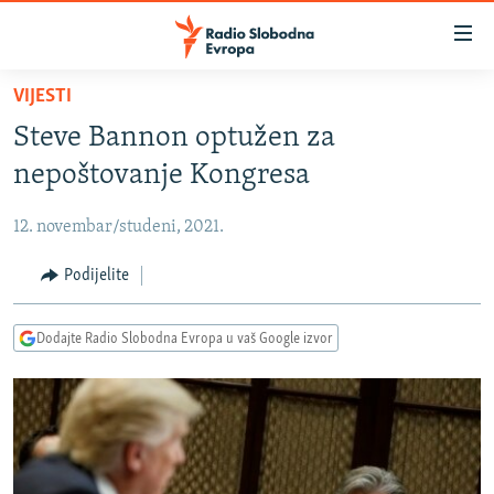
Dostupni
linkovi
Pređite
VIJESTI
na
VIJESTI
Steve Bannon optužen za
glavni
BOSNA I HERCEGOVINA
sadržaj
nepoštovanje Kongresa
SRBIJA
Pređite
na
12. novembar/studeni, 2021.
KOSOVO
glavnu
CRNA GORA
Podijelite
navigaciju
Pređite
VIZUELNO
na
Dodajte Radio Slobodna Evropa u vaš Google izvor
PODCASTI
VIDEO
pretragu
RAT U UKRAJINI
FOTOGALERIJE
KINA NA BALKANU
INFOGRAFIKE
RSE PRIČE IZ SVIJETA