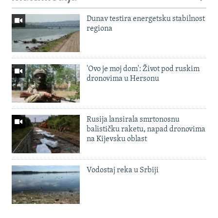
Dunav testira energetsku stabilnost
regiona
'Ovo je moj dom': Život pod ruskim
dronovima u Hersonu
Rusija lansirala smrtonosnu
balističku raketu, napad dronovima
na Kijevsku oblast
Vodostaj reka u Srbiji