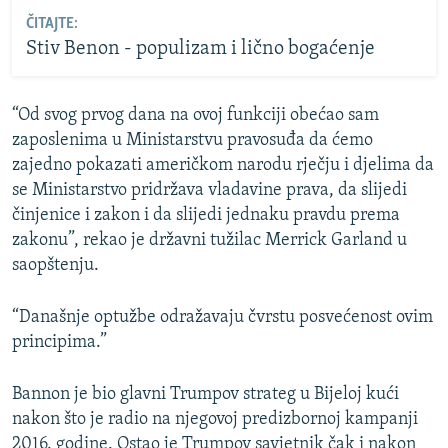
ČITAJTE:
Stiv Benon - populizam i lično bogaćenje
“Od svog prvog dana na ovoj funkciji obećao sam
zaposlenima u Ministarstvu pravosuđa da ćemo
zajedno pokazati američkom narodu rječju i djelima da
se Ministarstvo pridržava vladavine prava, da slijedi
činjenice i zakon i da slijedi jednaku pravdu prema
zakonu”, rekao je državni tužilac Merrick Garland u
saopštenju.
“Današnje optužbe odražavaju čvrstu posvećenost ovim
principima.”
Bannon je bio glavni Trumpov strateg u Bijeloj kući
nakon što je radio na njegovoj predizbornoj kampanji
2016. godine. Ostao je Trumpov savjetnik čak i nakon