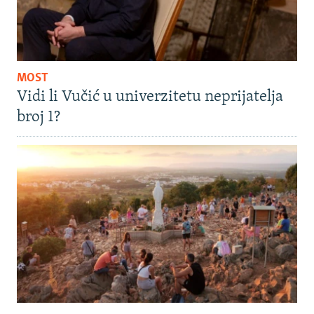
MOST
Vidi li Vučić u univerzitetu neprijatelja
broj 1?