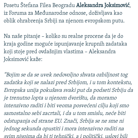
Posetu Štefana Filea Beogradu
Aleksandra Joksimović
,
iz Foruma za Međunarodne odnose, doživljava kao
oblik ohrabrenja Srbiji na njenom evropskom putu.
Na naše pitanje – koliko su realne procene da je do
kraja godine moguće ispunjavanje krupnih zadataka
koji stoje pred ovdašnjim vlastima – Aleksandra
Joksimović kaže:
“Bojim se da se uvek nedovoljno shvata ozbiljnost tog
zadatka koji se nalazi pred Srbijom, i u tom kontekstu,
Evropska unija pokušava svaki put da podseti Srbiju da
je trenutno lopta u njenom dvorištu, da moramo
intenzivno raditi i biti veoma posvećeni cilju koji smo
samostalno sebi zacrtali, i da u tom smislu, neće biti
odstupanja od strane EU. Znači, Srbija se ne sme ni
jednog sekunda opustiti i mora intenzivno raditi na
svim nivoima da bi ti tehnički, a i politički, uslovi bili