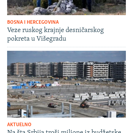
BOSNA I HERCEGOVINA
Veze ruskog krajnje desničarskog
pokreta u Višegradu
AKTUELNO
Na šta Srbija troši milione iz budžetske