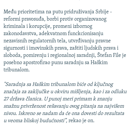
Među prioritetima na putu pridruživanja Srbije -
reformi pravosuđa, borbi protiv organizovanog
kriminala i korupcije, promeni izbornog
zakonodavstva, adekvatnom funckcionisanju
nezavisnih regulatornih tela, utvrđivanju pravne
sigurnosti i imovinskih prava, zaštiti ljudskih prava i
sloboda, pomirenju i regionalnoj saradnji, Štefan File je
posebno apostrofirao punu saradnju sa Haškim
tribunalom.
"Saradnja sa Haškim tribunalom biće od ključnog
značaja za zaključke u okviru mišljenja, kao i za odluku
27 država članica. U punoj meri primam k znanju
snažnu privrženost rešavanju ovog pitanja na najvišem
nivou. Iskreno se nadam da će ona dovesti do rezultata
u veoma bliskoj budućnosti”,
rekao je on.