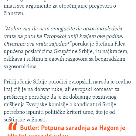
imati sve argumente za otpočinjanje pregovora o
članstvu.
“Molim vas, da nam omogućite da otvorimo sledeća
vrata na putu ka Evropskoj uniji krajem ove godine.
Otvorimo ova vrata zajedno!”
poruka je Štefana Filea
upućena poslanicima Skupštine Srbije, i u najkraćem,
oslikava i suštinu njegovih razgovora sa beogradskim
sagovornicima.
Priključenje Srbije porodici evropskih naroda je realno
i taj cilj je na dohvat ruke, ali evropski komesar za
proširenje poručuje da je za dobijanje pozitivnog
mišljenja Evropske komisije o kandidaturi Srbije
potrebno ispuniti političke kriterijume, što je od
suštinske važnosti.
Butler: Potpuna saradnja sa Hagom je