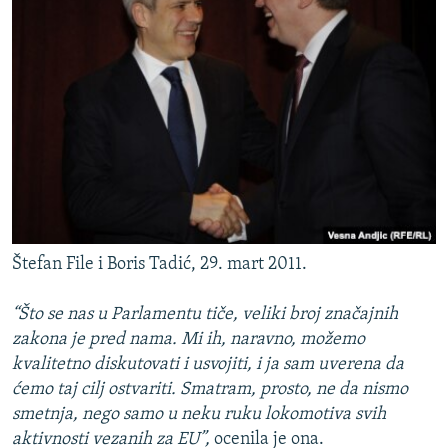
Štefan File i Boris Tadić, 29. mart 2011.
“Što se nas u Parlamentu tiče, veliki broj značajnih
zakona je pred nama. Mi ih, naravno, možemo
kvalitetno diskutovati i usvojiti, i ja sam uverena da
ćemo taj cilj ostvariti. Smatram, prosto, ne da nismo
smetnja, nego samo u neku ruku lokomotiva svih
aktivnosti vezanih za EU”,
ocenila je ona.