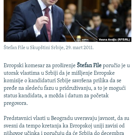
ISPRIČAJ MI
DNEVNO@RSE
SPECIJALI RSE
VIŠE OD NASLOVA
PRATITE NAS
Štefan File u Skupštini Srbije, 29. mart 2011.
GENOCID U SREBRENICI
POPLAVE I KLIZIŠTA U BIH 2024.
Evropski komesar za proširenje
Štefan File
poručio je u
TV LIBERTY
Sve RFE/RL stranice
utorak vlastima u Srbiji da je mišljenje Evropske
komisije o kandidaturi Srbije savršena prilika da se
POST SCRIPTUM
pređe na sledeću fazu u pridruživanju, a to je mogući
MOJA EVROPA
status kandidata, a možda i datum za početak
pregovora.
TRI DECENIJE OD RATA U BIH
SVE KARTE DEJTONA
Predstavnici vlasti u Beogradu uveravaju javnost, da su
NASTANAK I RASPAD JUGOSLAVIJE
svesni da tempo kretanja ka Evropskoj uniji zavisi od
njihovog učinka i poručuju da će Srbija do decembra