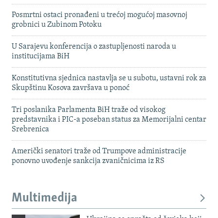
Posmrtni ostaci pronađeni u trećoj mogućoj masovnoj
grobnici u Zubinom Potoku
U Sarajevu konferencija o zastupljenosti naroda u
institucijama BiH
Konstitutivna sjednica nastavlja se u subotu, ustavni rok za
Skupštinu Kosova završava u ponoć
Tri poslanika Parlamenta BiH traže od visokog
predstavnika i PIC-a poseban status za Memorijalni centar
Srebrenica
Američki senatori traže od Trumpove administracije
ponovno uvođenje sankcija zvaničnicima iz RS
Multimedija