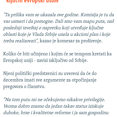
ključni evropski uslov
"Ta prilika vam se ukazala ove godine. Komisija je tu da
vas usmeri i da pomogne. Dali smo vam mapu puta, naš
poslednji izveštaj o napretku koji utvrđuje ključne
oblasti koje je Vlada Srbije unela u akcioni plan i koje
treba realizovati",
kazao je komesar za proširenje.
Koliko će biti učinjeno i kojim će se tempom kretati ka
Evropskoj uniji - zavisi isključivo od Srbije.
Njeni politički predstavnici su uvereni da će do
decembra imati sve argumente za otpočinjanje
pregovora o članstvu.
“Na tom putu mi ne očekujemo nikakve privilegije.
Veoma dobro znamo da jedan takav status iziskuje
duboke, brze i kvalitetne reforme i ja sam gospodinu