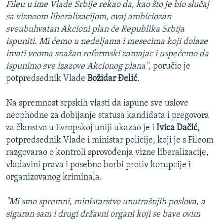
Fileu u ime Vlade Srbije rekao da, kao što je bio slučaj
sa viznoom liberalizacijom, ovaj ambiciozan
sveubuhvatan Akcioni plan će Republika Srbija
ispuniti. Mi ćemo u nedeljama i mesecima koji dolaze
imati veoma snažan reformski zamajac i uspećemo da
ispunimo sve izazove Akcionog plana",
poručio je
potpredsednik Vlade
Božidar Đelić
.
Na spremnost srpskih vlasti da ispune sve uslove
neophodne za dobijanje statusa kandidata i pregovora
za članstvo u Evropskoj uniji ukazao je i
Ivica Dačić
,
potpredsednik Vlade i ministar policije, koji je s Fileom
razgovarao o kontroli sprovođenja vizne liberalizacije,
vladavini prava i posebno borbi protiv korupcije i
organizovanog kriminala.
"Mi smo spremni, ministarstvo unutrašnjih poslova, a
siguran sam i drugi državni organi koji se bave ovim