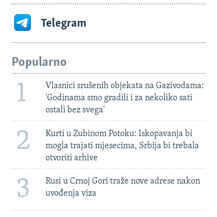
Telegram
Popularno
1
Vlasnici srušenih objekata na Gazivodama:
'Godinama smo gradili i za nekoliko sati
ostali bez svega'
2
Kurti u Zubinom Potoku: Iskopavanja bi
mogla trajati mjesecima, Srbija bi trebala
otvoriti arhive
3
Rusi u Crnoj Gori traže nove adrese nakon
uvođenja viza