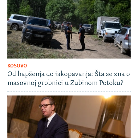
KOSOVO
Od hapšenja do iskopavanja: Šta se zna o
masovnoj grobnici u Zubinom Potoku?