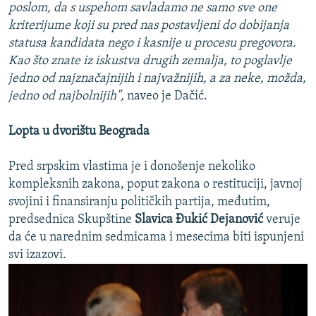
poslom, da s uspehom savladamo ne samo sve one
kriterijume koji su pred nas postavljeni do dobijanja
statusa kandidata nego i kasnije u procesu pregovora.
Kao što znate iz iskustva drugih zemalja, to poglavlje
jedno od najznačajnijih i najvažnijih, a za neke, možda,
jedno od najbolnijih",
naveo je Dačić.
Lopta u dvorištu Beograda
Pred srpskim vlastima je i donošenje nekoliko
kompleksnih zakona, poput zakona o restituciji, javnoj
svojini i finansiranju političkih partija, međutim,
predsednica Skupštine
Slavica Đukić Dejanović
veruje
da će u narednim sedmicama i mesecima biti ispunjeni
svi izazovi.