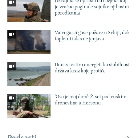
Ukrajina se oprašta od čovjeka koji
je vraćao poginule vojnike njihovim
porodicama
Vatrogasci gase požare u Srbiji, dok
toplotni talas ne jenjava
Dunav testira energetsku stabilnost
država kroz koje protiče
'Ovo je moj dom': Život pod ruskim
dronovima u Hersonu