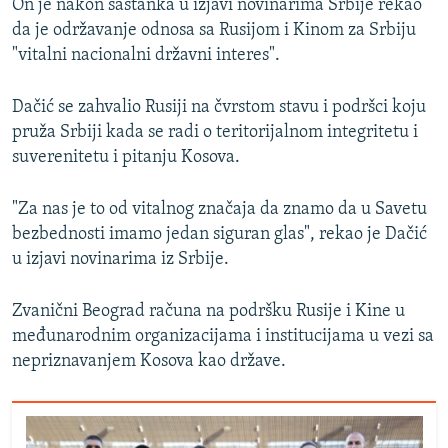
On je nakon sastanka u izjavi novinarima Srbije rekao
da je održavanje odnosa sa Rusijom i Kinom za Srbiju
"vitalni nacionalni državni interes".
Dačić se zahvalio Rusiji na čvrstom stavu i podršci koju
pruža Srbiji kada se radi o teritorijalnom integritetu i
suverenitetu i pitanju Kosova.
"Za nas je to od vitalnog značaja da znamo da u Savetu
bezbednosti imamo jedan siguran glas", rekao je Dačić
u izjavi novinarima iz Srbije.
Zvanični Beograd računa na podršku Rusije i Kine u
međunarodnim organizacijama i institucijama u vezi sa
nepriznavanjem Kosova kao države.