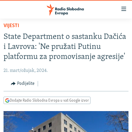
Dostupni
linkovi
Pređite
VIJESTI
na
VIJESTI
State Department o sastanku Dačića
glavni
BOSNA I HERCEGOVINA
sadržaj
i Lavrova: 'Ne pružati Putinu
SRBIJA
Pređite
platformu za promovisanje agresije'
na
KOSOVO
glavnu
21. mart/ožujak, 2024.
CRNA GORA
navigaciju
Pređite
Podijelite
VIZUELNO
na
PODCASTI
VIDEO
pretragu
Dodajte Radio Slobodna Evropa u vaš Google izvor
RAT U UKRAJINI
FOTOGALERIJE
KINA NA BALKANU
INFOGRAFIKE
RSE PRIČE IZ SVIJETA