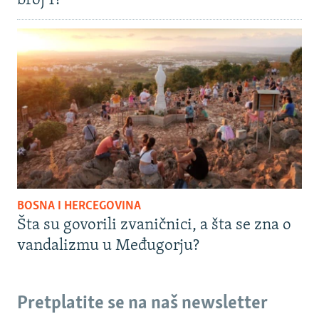
broj 1?
BOSNA I HERCEGOVINA
Šta su govorili zvaničnici, a šta se zna o
vandalizmu u Međugorju?
Pretplatite se na naš newsletter