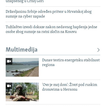
uhapšenog u Crnoj Gori
Državljaninu Srbije određen pritvor u Hrvatskoj zbog
sumnje na cyber napade
Tužilaštvo izvodi dokaze nakon nedavnog hapšenja jedne
osobe zbog sumnje na ratni zločin na Kosovu
Multimedija
Dunav testira energetsku stabilnost
regiona
'Ovo je moj dom': Život pod ruskim
dronovima u Hersonu