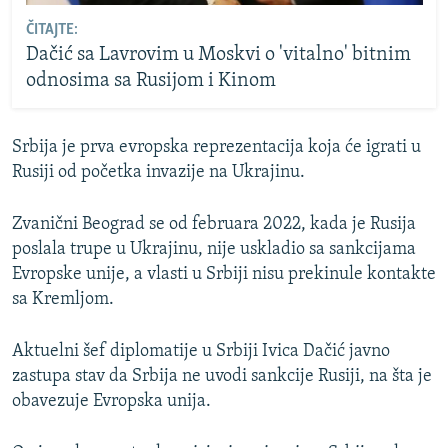
ČITAJTE:
Dačić sa Lavrovim u Moskvi o 'vitalno' bitnim
odnosima sa Rusijom i Kinom
Srbija je prva evropska reprezentacija koja će igrati u
Rusiji od početka invazije na Ukrajinu.
Zvanični Beograd se od februara 2022, kada je Rusija
poslala trupe u Ukrajinu, nije uskladio sa sankcijama
Evropske unije, a vlasti u Srbiji nisu prekinule kontakte
sa Kremljom.
Aktuelni šef diplomatije u Srbiji Ivica Dačić javno
zastupa stav da Srbija ne uvodi sankcije Rusiji, na šta je
obavezuje Evropska unija.