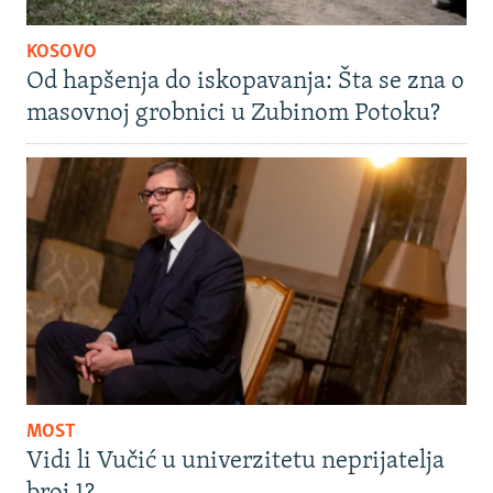
KOSOVO
Od hapšenja do iskopavanja: Šta se zna o
masovnoj grobnici u Zubinom Potoku?
MOST
Vidi li Vučić u univerzitetu neprijatelja