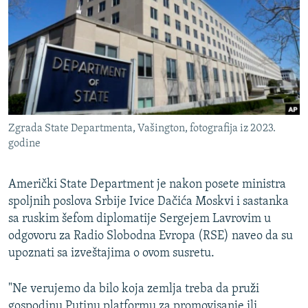
ISPRIČAJ MI
DNEVNO@RSE
SPECIJALI RSE
VIŠE OD NASLOVA
PRATITE NAS
GENOCID U SREBRENICI
Zgrada State Departmenta, Vašington, fotografija iz 2023.
POPLAVE I KLIZIŠTA U BIH 2024.
godine
TV LIBERTY
Sve RFE/RL stranice
Američki State Department je nakon posete ministra
POST SCRIPTUM
spoljnih poslova Srbije Ivice Dačića Moskvi i sastanka
MOJA EVROPA
sa ruskim šefom diplomatije Sergejem Lavrovim u
odgovoru za Radio Slobodna Evropa (RSE) naveo da su
TRI DECENIJE OD RATA U BIH
upoznati sa izveštajima o ovom susretu.
SVE KARTE DEJTONA
NASTANAK I RASPAD JUGOSLAVIJE
"Ne verujemo da bilo koja zemlja treba da pruži
gospodinu Putinu platformu za promovisanje ili