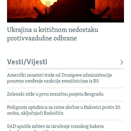
Ukrajina u kritičnom nedostaku
protivvazdušne odbrane
Vesti/Vijesti
Američki senatori traže od Trumpove administracije
ponovno uvođenje sankcija zvaničnicima iz RS
Zelenski stiže u prvu zvaničnu posjetu Beogradu
Podignuta optužnica za ratne zločine u Đakovici protiv 20
osoba, uključujući Radoičića
SAD uputile zahtev za izručenje iranskog hakera