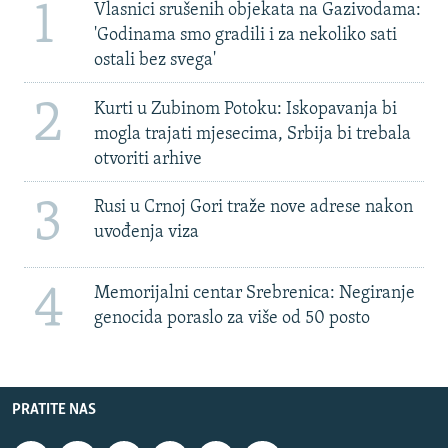
1
Vlasnici srušenih objekata na Gazivodama:
'Godinama smo gradili i za nekoliko sati
ostali bez svega'
2
Kurti u Zubinom Potoku: Iskopavanja bi
mogla trajati mjesecima, Srbija bi trebala
otvoriti arhive
3
Rusi u Crnoj Gori traže nove adrese nakon
uvođenja viza
4
Memorijalni centar Srebrenica: Negiranje
genocida poraslo za više od 50 posto
PRATITE NAS