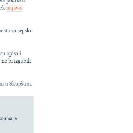
živa podršku
lek
najavio
esta za srpsku
su opisali
 ne bi izgubili
ni u Skupštini.
kojima je