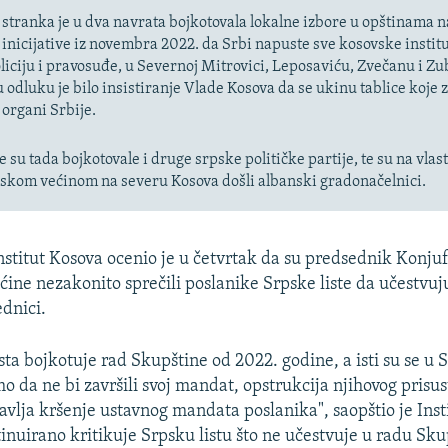
stranka je u dva navrata bojkotovala lokalne izbore u opštinama 
inicijative iz novembra 2022. da Srbi napuste sve kosovske institu
oliciju i pravosuđe, u Severnoj Mitrovici, Leposaviću, Zvečanu i Z
 odluku je bilo insistiranje Vlade Kosova da se ukinu tablice koje 
 organi Srbije.
 su tada bojkotovale i druge srpske političke partije, te su na vlast
pskom većinom na severu Kosova došli albanski gradonačelnici.
stitut Kosova ocenio je u četvrtak da su predsednik Konjufc
ćine nezakonito sprečili poslanike Srpske liste da učestvuj
ednici.
sta bojkotuje rad Skupštine od 2022. godine, a isti su se u 
mo da ne bi završili svoj mandat, opstrukcija njihovog prisu
avlja kršenje ustavnog mandata poslanika", saopštio je Insti
inuirano kritikuje Srpsku listu što ne učestvuje u radu Sku