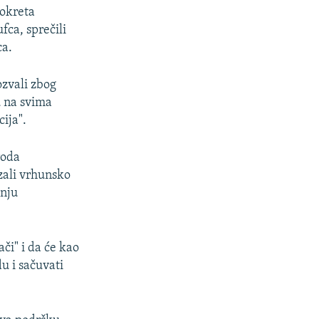
Pokreta
ca, sprečili
ca.
zvali zbog
su na svima
cija".
roda
zali vrhunsko
enju
či" i da će kao
u i sačuvati