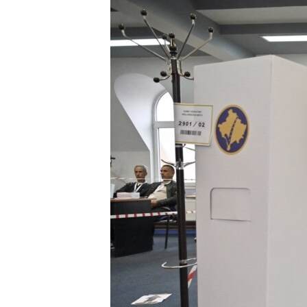
ISPRIČAJ MI
DNEVNO@RSE
SPECIJALI RSE
VIŠE OD NASLOVA
GENOCID U SREBRENICI
POPLAVE I KLIZIŠTA U BIH 2024.
TV LIBERTY
POST SCRIPTUM
MOJA EVROPA
TRI DECENIJE OD RATA U BIH
SVE KARTE DEJTONA
NASTANAK I RASPAD JUGOSLAVIJE