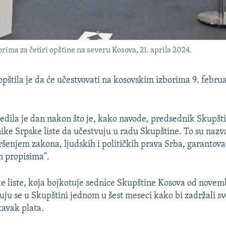
ima za četiri opštine na severu Kosova, 21. aprila 2024.
aopštila je da će učestvovati na kosovskim izborima 9. febr
edila je dan nakon što je, kako navode, predsednik Skupšt
nike Srpske liste da učestvuju u radu Skupštine. To su naz
ršenjem zakona, ljudskih i političkih prava Srba, garantova
 propisima".
ke liste, koja bojkotuje sednice Skupštine Kosova od novem
juju se u Skupštini jednom u šest meseci kako bi zadržali s
tavak plata.