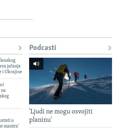
Podcasti
elenskog
va jačanja
e i Ukrajine
mci
 na
uskog
'Ljudi ne mogu osvojiti
planinu'
ustati u
je mantra'