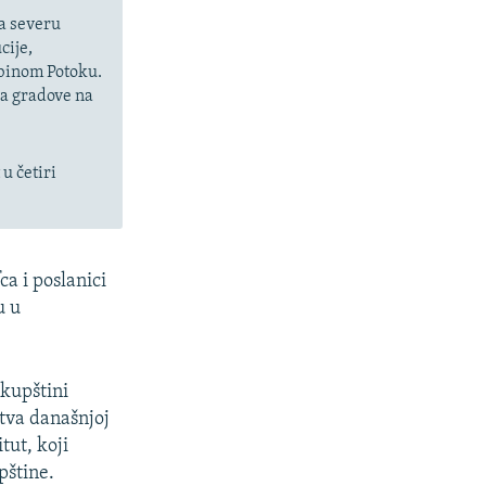
na severu
cije,
ubinom Potoku.
za gradove na
 u četiri
a i poslanici
u u
Skupštini
stva današnjoj
tut, koji
pštine.