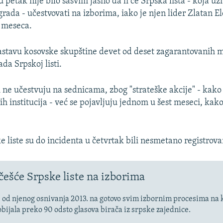
 petak nije bilo sasvim jasno da li će Srpska lista - koja u
rada - učestvovati na izborima, iako je njen lider Zlatan E
 meseca.
stavu kosovske skupštine devet od deset zagarantovanih m
da Srpskoj listi.
i ne učestvuju na sednicama, zbog "strateške akcije" - kako 
h institucija - već se pojavljuju jednom u šest meseci, kako
e liste su do incidenta u četvrtak bili nesmetano registrova
češće Srpske liste na izborima
je od njenog osnivanja 2013. na gotovo svim izbornim procesima na 
bijala preko 90 odsto glasova birača iz srpske zajednice.