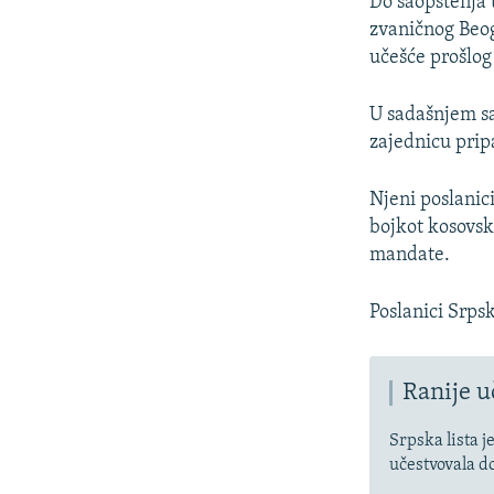
Do saopštenja u
zvaničnog Beog
učešće prošlog
U sadašnjem sa
zajednicu pripa
Njeni poslanic
bojkot kosovski
mandate.
Poslanici Srpsk
Ranije u
Srpska lista 
učestvovala do