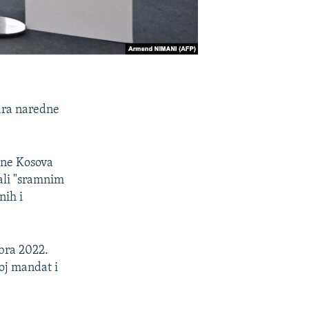
uara naredne
ine Kosova
vali "sramnim
nih i
bra 2022.
voj mandat i