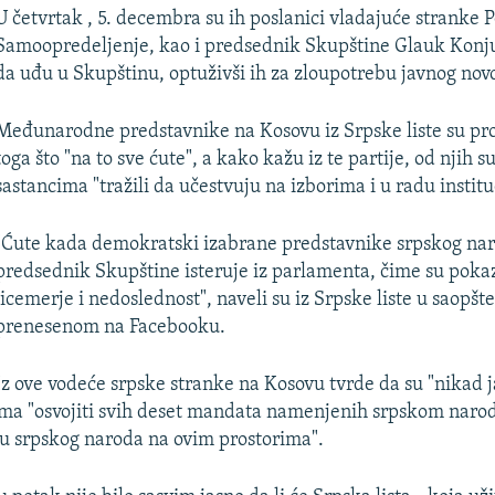
U četvrtak , 5. decembra su ih poslanici vladajuće stranke 
Samoopredeljenje, kao i predsednik Skupštine Glauk Konjuf
da uđu u Skupštinu, optuživši ih za zloupotrebu javnog nov
Međunarodne predstavnike na Kosovu iz Srpske liste su pro
toga što "na to sve ćute", a kako kažu iz te partije, od njih 
sastancima "tražili da učestvuju na izborima i u radu institu
"Ćute kada demokratski izabrane predstavnike srpskog na
predsednik Skupštine isteruje iz parlamenta, čime su poka
licemerje i nedoslednost", naveli su iz Srpske liste u saopšt
prenesenom na Facebooku.
Iz ove vodeće srpske stranke na Kosovu tvrde da su "nikad ja
ima "osvojiti svih deset mandata namenjenih srpskom narod
ogu srpskog naroda na ovim prostorima".