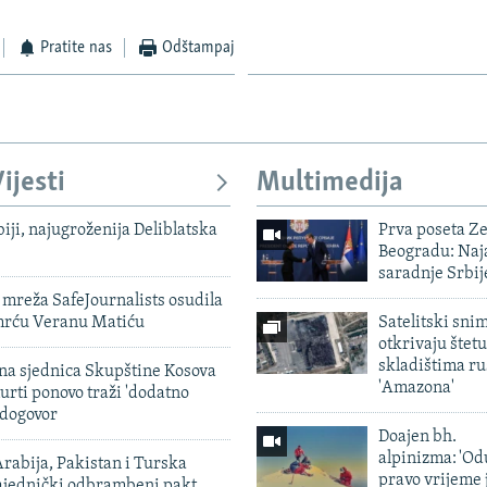
Pratite nas
Odštampaj
ijesti
Multimedija
biji, najugroženija Deliblatska
Prva poseta Z
Beogradu: Naja
saradnje Srbij
mreža SafeJournalists osudila
smrću Veranu Matiću
Satelitski sni
otkrivaju štetu
skladištima r
vna sjednica Skupštine Kosova
'Amazona'
urti ponovo traži 'dodatno
 dogovor
Doajen bh.
alpinizma: 'Od
rabija, Pakistan i Turska
pravo vrijeme 
zajednički odbrambeni pakt