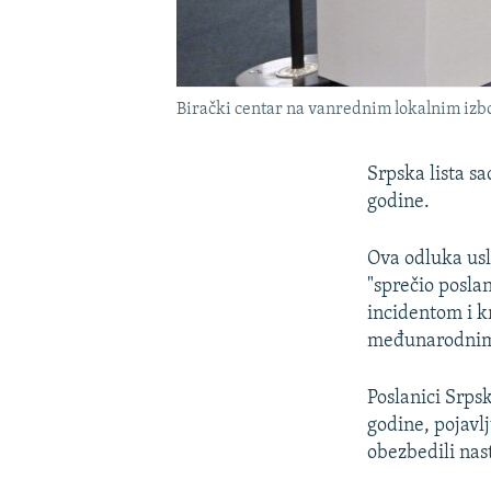
Birački centar na vanrednim lokalnim izbor
Srpska lista s
godine.
Ova odluka usl
"sprečio posla
incidentom i k
međunarodnim
Poslanici Srps
godine, pojavl
obezbedili nas