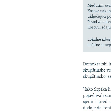
Međutim, ova 
Kosova nakon 
uključujući p
Povod za takvu
Kosovu izdaju
Lokalne izbore
opštine sa sr
Demokratski in
skupštinske ve
skupštinskoj s
"Iako Srpska li
pojavljivali sa
sjednici predst
dodaje da kont