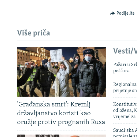
Podijelite
Više priča
Vesti/V
Požari u Sr
peščara
Regionalna 
prijetnje 
'Građanska smrt': Kremlj
Konstituti
odložena, K
državljanstvo koristi kao
vrijeme' za
oružje protiv prognanih Rusa
Saudijska A
potpisale 