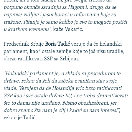
dobiti, ali u tom slučaju bi, pre svega, trebalo da
potpuno okonča saradnju sa Hagom i, drugo, da se
naprave vidljivi i jasni koraci u reformama koje su
tražene. Pitanje je samo koliko je sve to moguće postići
u kratkom vremenu"
, kaže Vekarić.
Predsednik Srbije
Boris Tadić
veruje da će holandski
parlament, kao i ostale zemlje koje to još nisu uradile,
ubrzo ratifikovati SSP sa Srbijom.
"Holandski parlament je, u skladu sa procedurom te
države, rekao da želi da sačeka zvaničan stav svoje
vlade. Verujem da će Holandija vrlo brzo ratifikovati
SSP kao i sve ostale države EU, i ne treba dramatizovati
što to danas nije urađeno. Nismo obeshrabreni, jer
dobro znamo šta nam je cilj i kakvi su nam interesi"
,
rekao je Tadić.