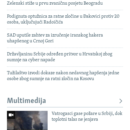
Zelenski stiže u prvu zvaničnu posjetu Beogradu
Podignuta optužnica za ratne zločine u Đakovici protiv 20
osoba, uključujući Radoičića
SAD uputile zahtev za izručenje iranskog hakera
uhapšenog u Crnoj Gori
Državljaninu Srbije određen pritvor u Hrvatskoj zbog
sumnje na cyber napade
Tužilaštvo izvodi dokaze nakon nedavnog hapšenja jedne
osobe zbog sumnje na ratni zločin na Kosovu
Multimedija
Vatrogasci gase požare u Srbiji, dok
toplotni talas ne jenjava