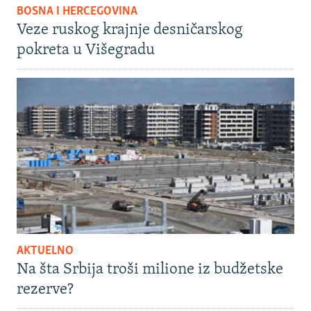
BOSNA I HERCEGOVINA
Veze ruskog krajnje desničarskog
pokreta u Višegradu
AKTUELNO
Na šta Srbija troši milione iz budžetske
rezerve?