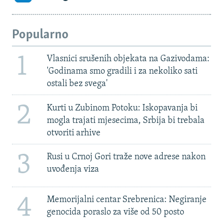
Popularno
1
Vlasnici srušenih objekata na Gazivodama:
'Godinama smo gradili i za nekoliko sati
ostali bez svega'
2
Kurti u Zubinom Potoku: Iskopavanja bi
mogla trajati mjesecima, Srbija bi trebala
otvoriti arhive
3
Rusi u Crnoj Gori traže nove adrese nakon
uvođenja viza
4
Memorijalni centar Srebrenica: Negiranje
genocida poraslo za više od 50 posto