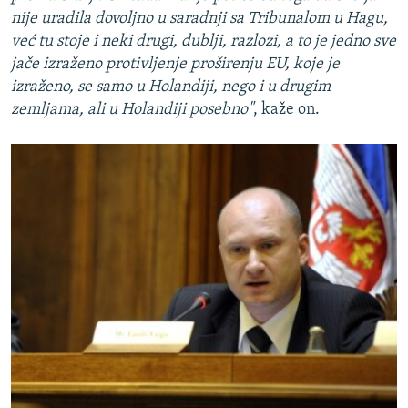
nije uradila dovoljno u saradnji sa Tribunalom u Hagu,
već tu stoje i neki drugi, dublji, razlozi, a to je jedno sve
jače izraženo protivljenje proširenju EU, koje je
izraženo, se samo u Holandiji, nego i u drugim
zemljama, ali u Holandiji posebno"
, kaže on.