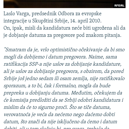
Laslo Varga, predsednik Odbora za evropske
integracije u Skupštini Srbije, 14. april 2010.
On, ipak, misli da kandidatura neće biti ugrožena ali da
je dobjanje datuma za pregovore pod znakom pitanja.
"Smatram da je, vrlo optimistično očekivanje da bi smo
mogli da dobijemo i datum pregovora. Naime, sama
ratifikacija SSP-a nije uslov za dobijanje kandidature,
ali je uslov za dobijanje pregovora, s obzirom, da pored
Srbije još jedno sedam ili osam zemlja, nije ratifikovalo
sporazum, a to bi, čak i formalno, mogla da bude
prepreka u dobijanju datuma. Međutim, očekujem da
će komisija predložiti da se Srbiji odobri kandidatura i
mislim da će to sigurno proći. Što se tiče datuma,
verovatnoća je veća da nećemo nego daćemo dobti
datum, što znači da nije isključeno da ćemo i datum