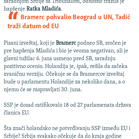
saradnjom Srbije sa Tribunalom, odnosno tražila je
hapšenje
Ratka Mladića
.
Bramerc pohvalio Beograd u UN, Tadić
traži datum od EU
Pisani izveštaj, koji je
Bramerc
podneo SB, sročen je
pre hapšenja Mladića i bio je veoma negativan, ali je
glavni tužilac 6. juna usmeno pred SB, saradnju
pozitivno ocenio. Holandija je, ipak, rešila da sačeka
zvaničnu verziju. Očekuje se da Bramercov izveštaj
bude u parlamentu Holandije za nekoliko dana, a o
njemu će se raspravljati 30. juna.
SSP je dosad ratifikovalo 18 od 27 parlamenata država
članica EU.
Šta znači holandsko ne potvrđivanju SSP između EU i
Srbije? Srbija svakako očekuje da do kraja godine