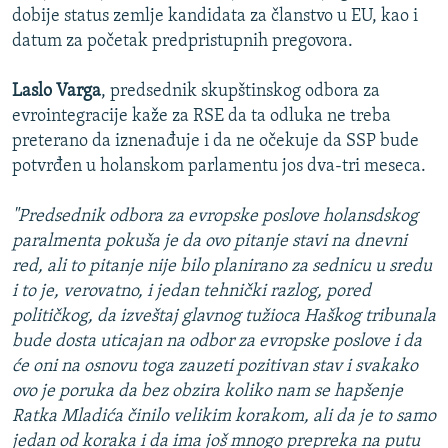
dobije status zemlje kandidata za članstvo u EU, kao i
datum za početak predpristupnih pregovora.
Laslo Varga
, predsednik skupštinskog odbora za
evrointegracije kaže za RSE da ta odluka ne treba
preterano da iznenađuje i da ne očekuje da SSP bude
potvrđen u holanskom parlamentu jos dva-tri meseca.
"Predsednik odbora za evropske poslove holansdskog
paralmenta pokuša je da ovo pitanje stavi na dnevni
red, ali to pitanje nije bilo planirano za sednicu u sredu
i to je, verovatno, i jedan tehnički razlog, pored
političkog, da izveštaj glavnog tužioca Haškog tribunala
bude dosta uticajan na odbor za evropske poslove i da
će oni na osnovu toga zauzeti pozitivan stav i svakako
ovo je poruka da bez obzira koliko nam se hapšenje
Ratka Mladića činilo velikim korakom, ali da je to samo
jedan od koraka i da ima još mnogo prepreka na putu