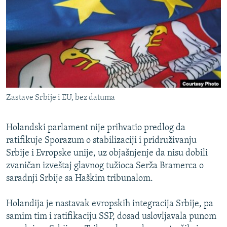
ISPRIČAJ MI
DNEVNO@RSE
SPECIJALI RSE
VIŠE OD NASLOVA
PRATITE NAS
GENOCID U SREBRENICI
Zastave Srbije i EU, bez datuma
POPLAVE I KLIZIŠTA U BIH 2024.
TV LIBERTY
Sve RFE/RL stranice
Holandski parlament nije prihvatio predlog da
POST SCRIPTUM
ratifikuje Sporazum o stabilizaciji i pridruživanju
Srbije i Evropske unije, uz objašnjenje da nisu dobili
MOJA EVROPA
zvaničan izveštaj glavnog tužioca Serža Bramerca o
TRI DECENIJE OD RATA U BIH
saradnji Srbije sa Haškim tribunalom.
SVE KARTE DEJTONA
Holandija je nastavak evropskih integracija Srbije, pa
NASTANAK I RASPAD JUGOSLAVIJE
samim tim i ratifikaciju SSP, dosad uslovljavala punom