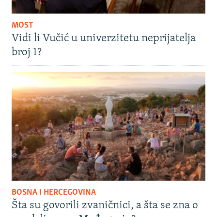
MOST
Vidi li Vučić u univerzitetu neprijatelja
broj 1?
BOSNA I HERCEGOVINA
Šta su govorili zvaničnici, a šta se zna o