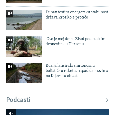
Dunav testira energetsku stabilnost
država kroz koje protiče
'Ovo je moj dom': Život pod ruskim
dronovima u Hersonu
Rusija lansirala smrtonosnu
balističku raketu, napad dronovima
na Kijevsku oblast
Podcasti