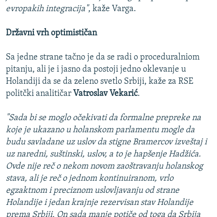
evropakih integracija"
, kaže Varga.
Državni vrh optimističan
Sa jedne strane tačno je da se radi o proceduralniom
pitanju, ali je i jasno da postoji jedno oklevanje u
Holandiji da se da zeleno svetlo Srbiji, kaže za RSE
politčki analitičar
Vatroslav Vekarić
.
"Sada bi se moglo očekivati da formalne prepreke na
koje je ukazano u holanskom parlamentu mogle da
budu savladane uz uslov da stigne Bramercov izveštaj i
uz naredni, suštinski, uslov, a to je hapšenje Hadžića.
Ovde nije reč o nekom novom zaoštravanju holanskog
stava, ali je reč o jednom kontinuiranom, vrlo
egzaktnom i preciznom uslovljavanju od strane
Holandije i jedan krajnje rezervisan stav Holandije
prema Srbiji. On sada manje potiče od toga da Srbija