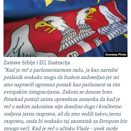
Zastave Srbije i EU, ilustracija
“Kad je reč o parlamentarnom radu, ja kao narodni
poslanik svakako mogu da budem zadovoljan jer mi
smo napravili ogroman pomak kao parlament sa tim
evropskim integracijama. Zakoni se donose brzo.
Ponekad postoji zaista opravdana zamerka da kad je
reč o nekim zakonima nije dovoljno dugo i kvalitetno
vodjena javna rasprava, ali da smo vodili takvu javnu
raspravu, onda bi svakako taj zaostatak za Evropom bio
mnogo veći. Kad je reč o učinku Vlade - uvek može