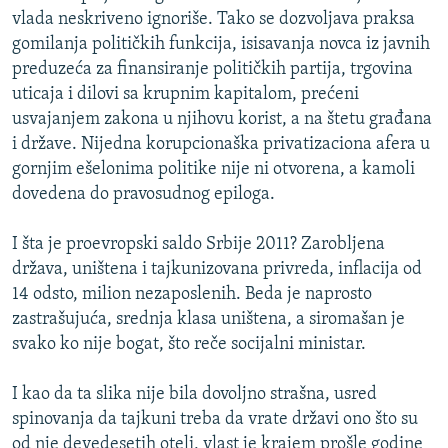
vlada neskriveno ignoriše. Tako se dozvoljava praksa
gomilanja političkih funkcija, isisavanja novca iz javnih
preduzeća za finansiranje političkih partija, trgovina
uticaja i dilovi sa krupnim kapitalom, prećeni
usvajanjem zakona u njihovu korist, a na štetu građana
i države. Nijedna korupcionaška privatizaciona afera u
gornjim ešelonima politike nije ni otvorena, a kamoli
dovedena do pravosudnog epiloga.
I šta je proevropski saldo Srbije 2011? Zarobljena
država, uništena i tajkunizovana privreda, inflacija od
14 odsto, milion nezaposlenih. Beda je naprosto
zastrašujuća, srednja klasa uništena, a siromašan je
svako ko nije bogat, što reče socijalni ministar.
I kao da ta slika nije bila dovoljno strašna, usred
spinovanja da tajkuni treba da vrate državi ono što su
od nje devedesetih oteli, vlast je krajem prošle godine