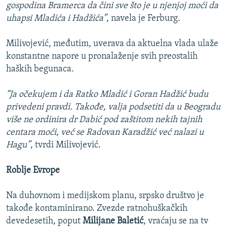
gospodina Bramerca da čini sve što je u njenjoj moći da
uhapsi Mladića i Hadžića”
, navela je Ferburg.
Milivojević, međutim, uverava da aktuelna vlada ulaže
konstantne napore u pronalaženje svih preostalih
haških begunaca.
“Ja očekujem i da Ratko Mladić i Goran Hadžić budu
privedeni pravdi. Takođe, valja podsetiti da u Beogradu
više ne ordinira dr Dabić pod zaštitom nekih tajnih
centara moći, već se Radovan Karadžić već nalazi u
Hagu”
, tvrdi Milivojević.
Roblje Evrope
Na duhovnom i medijskom planu, srpsko društvo je
takođe kontaminirano. Zvezde ratnohuškačkih
devedesetih, poput
Milijane Baletić
, vraćaju se na tv