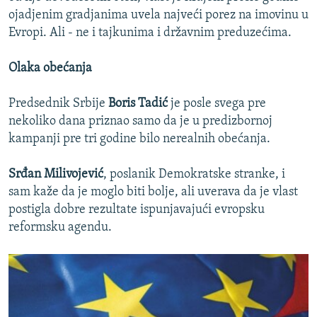
ojadjenim gradjanima uvela najveći porez na imovinu u
Evropi. Ali - ne i tajkunima i državnim preduzećima.
Olaka obećanja
Predsednik Srbije
Boris Tadić
je posle svega pre
nekoliko dana priznao samo da je u predizbornoj
kampanji pre tri godine bilo nerealnih obećanja.
Srđan Milivojević
, poslanik Demokratske stranke, i
sam kaže da je moglo biti bolje, ali uverava da je vlast
postigla dobre rezultate ispunjavajući evropsku
reformsku agendu.