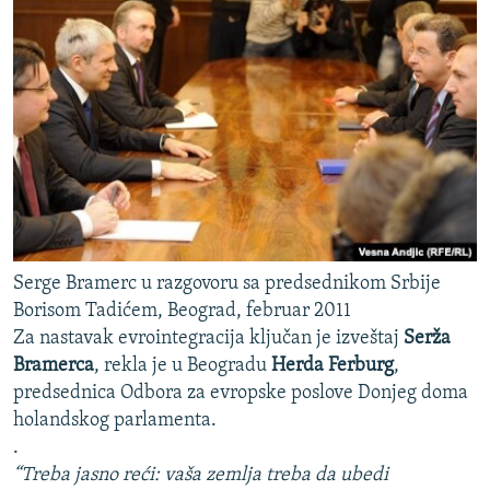
Serge Bramerc u razgovoru sa predsednikom Srbije
Borisom Tadićem, Beograd, februar 2011
Za nastavak evrointegracija ključan je izveštaj
Serža
Bramerca
, rekla je u Beogradu
Herda Ferburg
,
predsednica Odbora za evropske poslove Donjeg doma
holandskog parlamenta.
.
“Treba jasno reći: vaša zemlja treba da ubedi