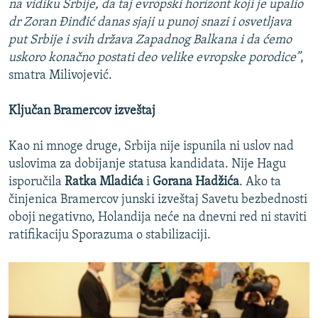
na vidiku Srbije, da taj evropski horizont koji je upalio
dr Zoran Đinđić danas sjaji u punoj snazi i osvetljava
put Srbije i svih država Zapadnog Balkana i da ćemo
uskoro konačno postati deo velike evropske porodice”
,
smatra Milivojević.
Ključan Bramercov izveštaj
Kao ni mnoge druge, Srbija nije ispunila ni uslov nad
uslovima za dobijanje statusa kandidata. Nije Hagu
isporučila
Ratka Mladića
i
Gorana Hadžića
. Ako ta
činjenica Bramercov junski izveštaj Savetu bezbednosti
oboji negativno, Holandija neće na dnevni red ni staviti
ratifikaciju Sporazuma o stabilizaciji.