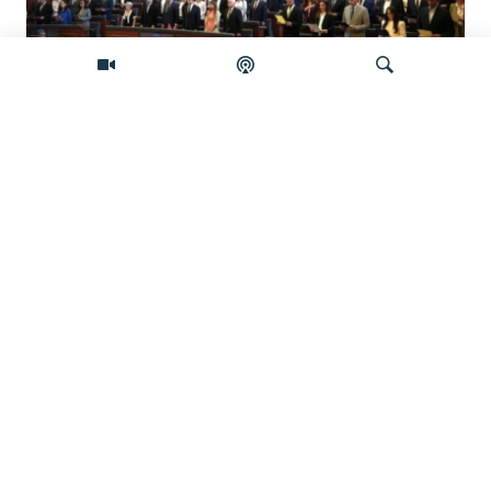
Šta će se desiti ako se Skupština Kosova
ne konstituiše do ponoći?
Pretraživač
Zelenski stigao u Srbiju, šta Vučić