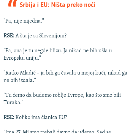
Srbija i EU: Ništa preko noći
"Pa, nije nijedna."
RSE:
A šta je sa Slovenijom?
"Pa, ona je tu negde blizu. Ja nikad ne bih ušla u
Evropsku uniju."
"Ratko Mladić – ja bih ga čuvala u mojoj kući, nikad ga
ne bih izdala."
"Tu ćemo da budemo roblje Evrope, kao što smo bili
Turaka."
RSE:
Koliko ima članica EU?
"Ima 27. Mi smo trebali davno da uđemo. Sad se