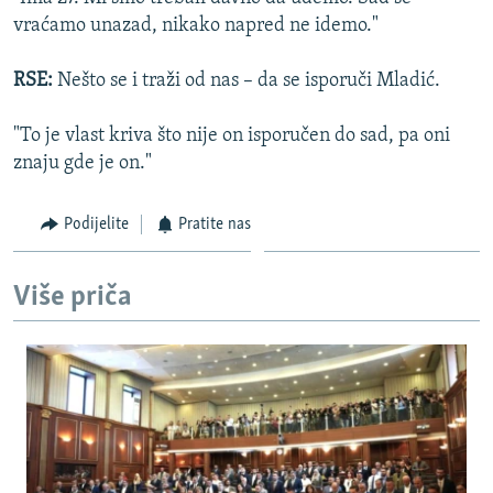
vraćamo unazad, nikako napred ne idemo."
RSE:
Nešto se i traži od nas – da se isporuči Mladić.
"To je vlast kriva što nije on isporučen do sad, pa oni
znaju gde je on."
Podijelite
Pratite nas
Više priča