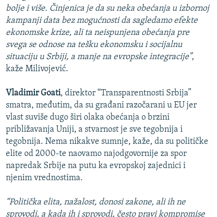
bolje i više. Činjenica je da su neka obećanja u izbornoj
kampanji data bez mogućnosti da sagledamo efekte
ekonomske krize, ali ta neispunjena obećanja pre
svega se odnose na tešku ekonomsku i socijalnu
situaciju u Srbiji, a manje na evropske integracije”
,
kaže Milivojević.
Vladimir Goati
, direktor “Transparentnosti Srbija”
smatra, međutim, da su građani razočarani u EU jer
vlast suviše dugo širi olaka obećanja o brzini
približavanja Uniji, a stvarnost je sve tegobnija i
tegobnija. Nema nikakve sumnje, kaže, da su političke
elite od 2000-te naovamo najodgovornije za spor
napredak Srbije na putu ka evropskoj zajednici i
njenim vrednostima.
“Politička elita, nažalost, donosi zakone, ali ih ne
sprovodi, a kada ih i sprovodi, često pravi kompromise