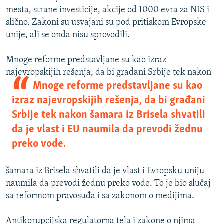
mesta, strane investicije, akcije od 1000 evra za NIS i
slično. Zakoni su usvajani su pod pritiskom Evropske
unije, ali se onda nisu sprovodili.
Mnoge reforme predstavljane su kao izraz
najevropskijih rešenja, da bi
građani Srbije tek nakon
Mnoge reforme predstavljane su kao
izraz najevropskijih rešenja, da bi građani
Srbije tek nakon šamara iz Brisela shvatili
da je vlast i EU naumila da prevodi žednu
preko vode.
šamara iz Brisela shvatili da je vlast i Evropsku uniju
naumila da prevodi žednu preko vode. To je bio slučaj
sa reformom pravosuđa i sa zakonom o medijima.
Antikorupcijska regulatorna tela i zakone o njima