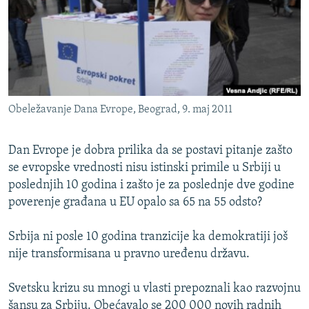
ISPRIČAJ MI
DNEVNO@RSE
SPECIJALI RSE
VIŠE OD NASLOVA
PRATITE NAS
Obeležavanje Dana Evrope, Beograd, 9. maj 2011
GENOCID U SREBRENICI
POPLAVE I KLIZIŠTA U BIH 2024.
Dan Evrope je dobra prilika da se postavi pitanje zašto
TV LIBERTY
Sve RFE/RL stranice
se evropske vrednosti nisu istinski primile u Srbiji u
poslednjih 10 godina i zašto je za poslednje dve godine
POST SCRIPTUM
poverenje građana u EU opalo sa 65 na 55 odsto?
MOJA EVROPA
Srbija ni posle 10 godina tranzicije ka demokratiji još
TRI DECENIJE OD RATA U BIH
nije transformisana u pravno uređenu državu.
SVE KARTE DEJTONA
NASTANAK I RASPAD JUGOSLAVIJE
Svetsku krizu su mnogi u vlasti prepoznali kao razvojnu
šansu za Srbiju. Obećavalo se 200 000 novih radnih