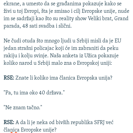
ekrane, a umesto da se građanima pokazuje kako se
živi u toj Evropi, šta je smisao i cilj Evropske unije, nude
im se sadržaji kao što su reality show Veliki brat, Grand
parada, 48 sati svadba i slični.
Ne čudi otuda što mnogo ljudi u Srbiji misli da je EU
jedan strašni policajac koji će im zabraniti da peku
rakiju i kolju svinje. Naša anketa iz Užica pokazuje
koliko narod u Srbiji malo zna o Evropskoj uniji:
RSE:
Znate li koliko ima članica Evropska unija?
"Pa, tu ima oko 40 država."
"Ne znam tačno."
RSE:
A da li je neka od bivših republika SFRJ već
članica Evropske unije?