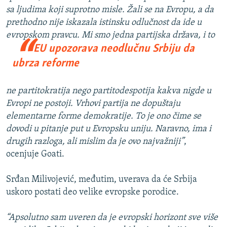
sa ljudima koji suprotno misle. Žali se na Evropu, a da
prethodno nije iskazala istinsku odlučnost da ide u
evropskom pr
avcu. Mi smo jedna partijska država, i to
EU upozorava neodlučnu Srbiju da
ubrza reforme
ne partitokratija nego partitodespotija kakva nigde u
Evropi ne postoji. Vrhovi partija ne dopuštaju
elementarne forme demokratije. To je ono čime se
dovodi u pitanje put u Evropsku uniju. Naravno, ima i
drugih razloga, ali mislim da je ovo najvažniji”
,
ocenjuje Goati.
Srđan Milivojević, međutim, uverava da će Srbija
uskoro postati deo velike evropske porodice.
“Apsolutno sam uveren da je evropski horizont sve više