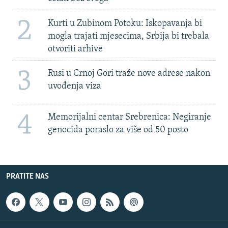
2
Kurti u Zubinom Potoku: Iskopavanja bi
mogla trajati mjesecima, Srbija bi trebala
otvoriti arhive
3
Rusi u Crnoj Gori traže nove adrese nakon
uvođenja viza
4
Memorijalni centar Srebrenica: Negiranje
genocida poraslo za više od 50 posto
PRATITE NAS