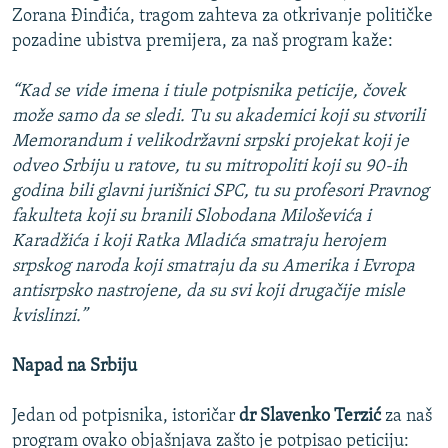
Zorana Đinđića, tragom zahteva za otkrivanje političke
pozadine ubistva premijera, za naš program kaže:
“Kad se vide imena i tiule potpisnika peticije, čovek
može samo da se sledi. Tu su akademici koji su stvorili
Memorandum i velikodržavni srpski projekat koji je
odveo Srbiju u ratove, tu su mitropoliti koji su 90-ih
godina bili glavni jurišnici SPC, tu su profesori Pravnog
fakulteta koji su branili Slobodana Miloševića i
Karadžića i koji Ratka Mladića smatraju herojem
srpskog naroda koji smatraju da su Amerika i Evropa
antisrpsko nastrojene, da su svi koji drugačije misle
kvislinzi.”
Napad na Srbiju
Jedan od potpisnika, istoričar
dr Slavenko Terzić
za naš
program ovako objašnjava zašto je potpisao peticiju: