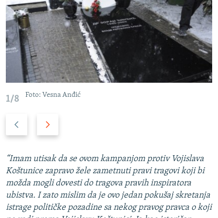
Foto: Vesna Anđić
1/8
P
N
r
a
e
r
t
e
“Imam utisak da se ovom kampanjom protiv Vojislava
h
d
Koštunice zapravo žele zametnuti pravi tragovi koji bi
o
n
možda mogli dovesti do tragova pravih inspiratora
d
i
ubistva. I zato mislim da je ovo jedan pokušaj skretanja
n
s
istrage političke pozadine sa nekog pravog pravca o koji
i
l