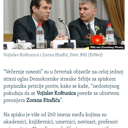
ISPRIČAJ MI
DNEVNO@RSE
SPECIJALI RSE
VIŠE OD NASLOVA
PRATITE NAS
GENOCID U SREBRENICI
Vojislav Koštunica i Zoran Đinđić, Foto: B92 (FoNet)
POPLAVE I KLIZIŠTA U BIH 2024.
TV LIBERTY
Sve RFE/RL stranice
“Večernje novosti” su u četvrtak objavile na celoj jednoj
POST SCRIPTUM
strani oglas Demokratske stranke Srbije sa spiskom
potpisnika peticije protiv, kako se kaže, “nedostojnog
MOJA EVROPA
pokušaja da se
Vojislav Koštunica
poveže sa ubistvom
TRI DECENIJE OD RATA U BIH
premijera
Zorana Đinđića
”.
SVE KARTE DEJTONA
Na spisku je više od 250 imena među kojima su
NASTANAK I RASPAD JUGOSLAVIJE
akademici, književnici, umetnici, novinari, profesori