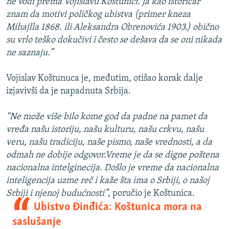
ne vodi prema Vojislavu Koštunici. Ja kao istoričar
s
a
znam da motivi poličkog ubistva (primer kneza
l
j
Mihajlla 1868. ili Aleksandra Obrenovića 1903.) obično
a
d
su vrlo teško dokučivi i često se dešava da se oni nikada
j
ne saznaju.”
d
Vojislav Koštunuca je, međutim, otišao korak dalje
izjavivši da je napadnuta Srbija.
“Ne može više bilo kome god da padne na pamet da
vređa našu istoriju, našu kulturu, našu crkvu, našu
veru, našu tradiciju, naše pismo, naše vrednosti, a da
odmah ne dobije odgovor.Vreme je da se digne poštena
nacionalna intelginecija. Došlo je vreme da nacionalna
inteligencija uzme reč i kaže šta ima o Srbiji, o našoj
Srbiji i njenoj budućnosti”
, poručio je
Koštunica.
Ubistvo Đinđića: Koštunica mora na
saslušanje