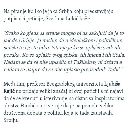
Na pitanje koliko je jaka Srbija koju predstavljaju
potpisnici peticije, Svetlana Lukić kaže:
“Svako ko gleda sa strane mogao bi da zaključi da je to
jak deo Srbije. Ja mislim da u ideološkom i političkom
smislu to i jeste tako. Pitanje je ko se uplašio ovakvih
poruka. Ko se uplašio ovog spiska, tih imena i tih titula.
Nadam se da se nije uplašilo ni Tužilaštvo, ni država a
nadam se najpre da se nije uplašio predsednik Tadić.”
Međutim, profesor Beogradskog univerziteta
Ljubiša
Rajić
ne pridaje veliki značaj ni ovoj peticiji a ni najavi
da će se krenuti u isterivanje na čistac sa inspiratorima
ubistva Đinđića niti veruje da je na pomolu velika
društvena debata o politici koja je tada zaustavila
Srbiju.