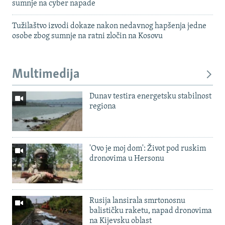
sumnje na cyber napade
Tužilaštvo izvodi dokaze nakon nedavnog hapšenja jedne
osobe zbog sumnje na ratni zločin na Kosovu
Multimedija
Dunav testira energetsku stabilnost
regiona
'Ovo je moj dom': Život pod ruskim
dronovima u Hersonu
Rusija lansirala smrtonosnu
balističku raketu, napad dronovima
na Kijevsku oblast