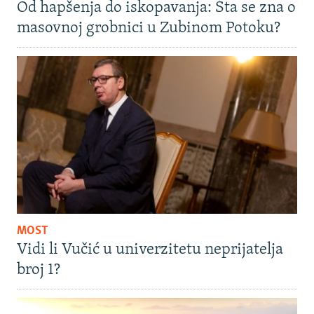
Od hapšenja do iskopavanja: Šta se zna o
masovnoj grobnici u Zubinom Potoku?
MOST
Vidi li Vučić u univerzitetu neprijatelja
broj 1?