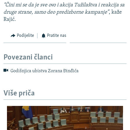
“Čini mi se da je sve ovo i akcija Tužilaštva i reakcija sa
druge strane, samo deo predizborne kampanje”
, kaže
Rajić.
Podijelite
Pratite nas
Povezani članci
Godišnjica ubistva Zorana Đinđića
Više priča