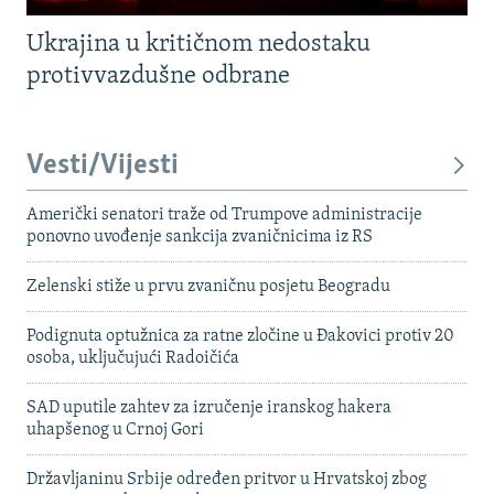
Ukrajina u kritičnom nedostaku
protivvazdušne odbrane
Vesti/Vijesti
Američki senatori traže od Trumpove administracije
ponovno uvođenje sankcija zvaničnicima iz RS
Zelenski stiže u prvu zvaničnu posjetu Beogradu
Podignuta optužnica za ratne zločine u Đakovici protiv 20
osoba, uključujući Radoičića
SAD uputile zahtev za izručenje iranskog hakera
uhapšenog u Crnoj Gori
Državljaninu Srbije određen pritvor u Hrvatskoj zbog