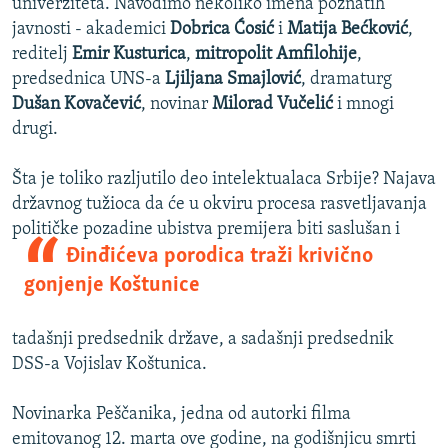
univerziteta. Navodimo nekoliko imena poznatih
javnosti - akademici
Dobrica Ćosić
i
Matija Bećković
,
reditelj
Emir Kusturica
,
mitropolit Amfilohije
,
predsednica UNS-a
Ljiljana Smajlović
, dramaturg
Dušan Kovačević
, novinar
Milorad Vučelić
i mnogi
drugi.
Šta je toliko razljutilo deo intelektualaca Srbije? Najava
državnog tužioca da će u okviru procesa rasvetljavanja
političke pozadine ubistva premi
jera biti saslušan i
Đinđićeva porodica traži krivično
gonjenje Koštunice
tadašnji predsednik države, a sadašnji predsednik
DSS-a Vojislav Koštunica.
Novinarka Peščanika, jedna od autorki filma
emitovanog 12. marta ove godine, na godišnjicu smrti