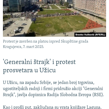
Protest je završen na platou ispred Skupštine grada
Kragujevca, 7. mart 2025.
'Generalni štrajk' i protest
prosvetara u Užicu
U Užicu, na zapadu Srbije, se jedan broj trgovina,
ugostiteljskih radnji i firmi pridružio akciji "Generalni
štrajk", javlja dopisnica Radija Slobodna Evropa (RSE).
Kao i prošli put, zaključana su vrata knjižare Laguna.