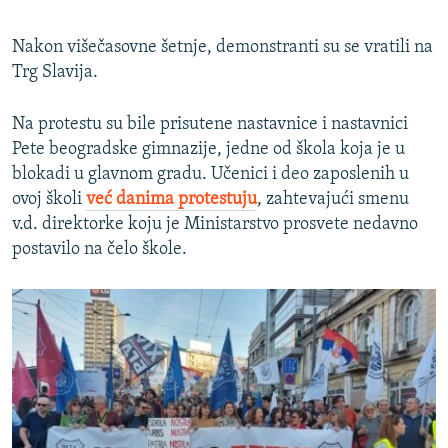
Nakon višečasovne šetnje, demonstranti su se vratili na
Trg Slavija.
Na protestu su bile prisutene nastavnice i nastavnici
Pete beogradske gimnazije, jedne od škola koja je u
blokadi u glavnom gradu. Učenici i deo zaposlenih u
ovoj školi
već danima protestuju
, zahtevajući smenu
v.d. direktorke koju je Ministarstvo prosvete nedavno
postavilo na čelo škole.