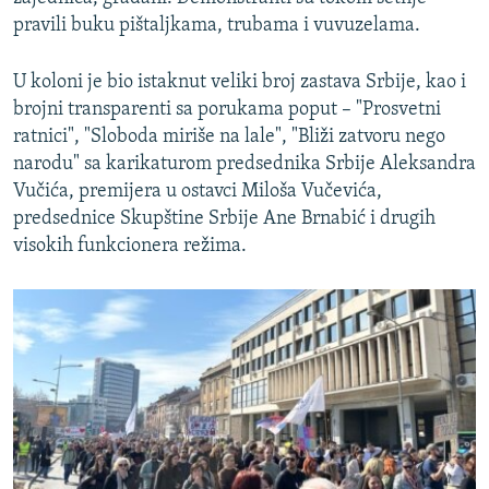
pravili buku pištaljkama, trubama i vuvuzelama.
U koloni je bio istaknut veliki broj zastava Srbije, kao i
brojni transparenti sa porukama poput – "Prosvetni
ratnici", "Sloboda miriše na lale", "Bliži zatvoru nego
narodu" sa karikaturom predsednika Srbije Aleksandra
Vučića, premijera u ostavci Miloša Vučevića,
predsednice Skupštine Srbije Ane Brnabić i drugih
visokih funkcionera režima.