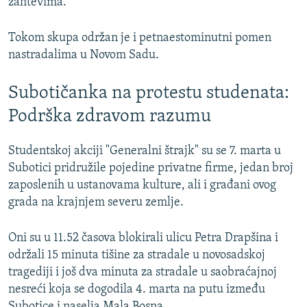
zahtevima.
Tokom skupa održan je i petnaestominutni pomen
nastradalima u Novom Sadu.
Subotičanka na protestu studenata:
Podrška zdravom razumu
Studentskoj akciji "Generalni štrajk" su se 7. marta u
Subotici pridružile pojedine privatne firme, jedan broj
zaposlenih u ustanovama kulture, ali i građani ovog
grada na krajnjem severu zemlje.
Oni su u 11.52 časova blokirali ulicu Petra Drapšina i
održali 15 minuta tišine za stradale u novosadskoj
tragediji i još dva minuta za stradale u saobraćajnoj
nesreći koja se dogodila 4. marta na putu između
Subotice i naselja Mala Bosna.