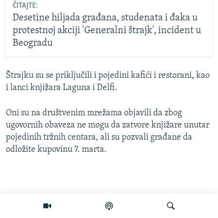
ČITAJTE:
Desetine hiljada građana, studenata i đaka u
protestnoj akciji 'Generalni štrajk', incident u
Beogradu
Štrajku su se priključili i pojedini kafići i restorani, kao
i lanci knjižara Laguna i Delfi.
Oni su na društvenim mrežama objavili da zbog
ugovornih obaveza ne mogu da zatvore knjižare unutar
pojedinih tržnih centara, ali su pozvali građane da
odložite kupovinu 7. marta.