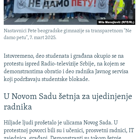
Nastavnici Pete beogradske gimnazije sa transparetnom "Ne
damo petu", 7. mart 2025.
Istovremeno, deo studenata i građana okupio se na
protestu ispred Radio-televizije Srbije, na kojem se
demonstrantima obratio i deo radnika Javnog servisa
koji podržavaju studentske blokade.
U Novom Sadu šetnja za ujedinjenje
radnika
Hiljade ljudi prošetalo je ulicama Novog Sada. U
protestnoj povorci bili su i učenici, prosvetni radnici, IT
zajednica, građani. Demonstranti su tokom šetnje