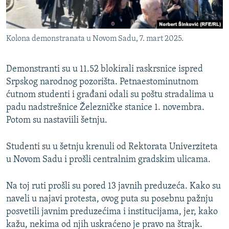
Kolona demonstranata u Novom Sadu, 7. mart 2025.
Demonstranti su u 11.52 blokirali raskrsnice ispred
Srpskog narodnog pozorišta. Petnaestominutnom
ćutnom studenti i građani odali su poštu stradalima u
padu nadstrešnice Železničke stanice 1. novembra.
Potom su nastaviili šetnju.
Studenti su u šetnju krenuli od Rektorata Univerziteta
u Novom Sadu i prošli centralnim gradskim ulicama.
Na toj ruti prošli su pored 13 javnih preduzeća. Kako su
naveli u najavi protesta, ovog puta su posebnu pažnju
posvetili javnim preduzećima i institucijama, jer, kako
kažu, nekima od njih uskraćeno je pravo na štrajk.