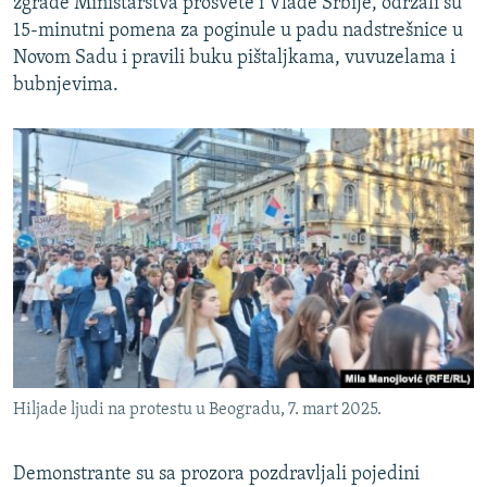
zgrade Ministarstva prosvete i Vlade Srbije, održali su
15-minutni pomena za poginule u padu nadstrešnice u
Novom Sadu i pravili buku pištaljkama, vuvuzelama i
bubnjevima.
Hiljade ljudi na protestu u Beogradu, 7. mart 2025.
Demonstrante su sa prozora pozdravljali pojedini