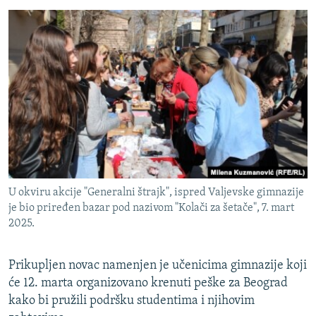
U okviru akcije "Generalni štrajk", ispred Valjevske gimnazije
je bio priređen bazar pod nazivom "Kolači za šetače", 7. mart
2025.
Prikupljen novac namenjen je učenicima gimnazije koji
će 12. marta organizovano krenuti peške za Beograd
kako bi pružili podršku studentima i njihovim