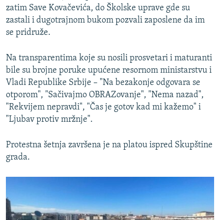
zatim Save Kovačevića, do Školske uprave gde su
zastali i dugotrajnom bukom pozvali zaposlene da im
se pridruže.
Na transparentima koje su nosili prosvetari i maturanti
bile su brojne poruke upućene resornom ministarstvu i
Vladi Republike Srbije – "Na bezakonje odgovara se
otporom", "Sačivajmo OBRAZovanje", "Nema nazad",
"Rekvijem nepravdi", "Čas je gotov kad mi kažemo" i
"Ljubav protiv mržnje".
Protestna šetnja završena je na platou ispred Skupštine
grada.