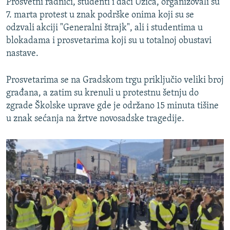
Prosvetni radnici, studenti i đaci Užica, organizovali su
7. marta protest u znak podrške onima koji su se
odzvali akciji "Generalni štrajk", ali i studentima u
blokadama i prosvetarima koji su u totalnoj obustavi
nastave.
Prosvetarima se na Gradskom trgu priključio veliki broj
građana, a zatim su krenuli u protestnu šetnju do
zgrade Školske uprave gde je održano 15 minuta tišine
u znak sećanja na žrtve novosadske tragedije.