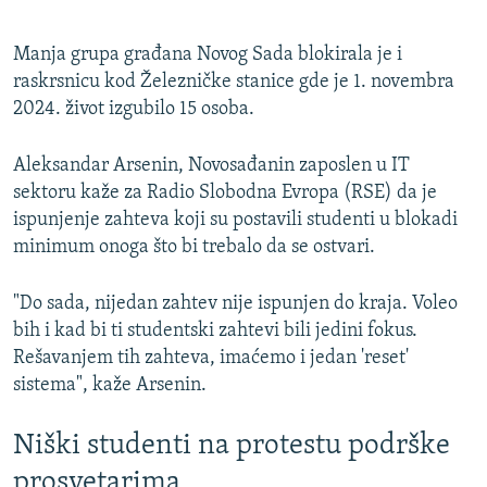
Manja grupa građana Novog Sada blokirala je i
raskrsnicu kod Železničke stanice gde je 1. novembra
2024. život izgubilo 15 osoba.
Aleksandar Arsenin, Novosađanin zaposlen u IT
sektoru kaže za Radio Slobodna Evropa (RSE) da je
ispunjenje zahteva koji su postavili studenti u blokadi
minimum onoga što bi trebalo da se ostvari.
"Do sada, nijedan zahtev nije ispunjen do kraja. Voleo
bih i kad bi ti studentski zahtevi bili jedini fokus.
Rešavanjem tih zahteva, imaćemo i jedan 'reset'
sistema", kaže Arsenin.
Niški studenti na protestu podrške
prosvetarima