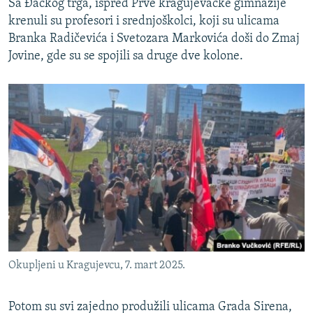
Sa Đačkog trga, ispred Prve kragujevačke gimnazije
krenuli su profesori i srednjoškolci, koji su ulicama
Branka Radičevića i Svetozara Markovića doši do Zmaj
Jovine, gde su se spojili sa druge dve kolone.
Okupljeni u Kragujevcu, 7. mart 2025.
Potom su svi zajedno produžili ulicama Grada Sirena,