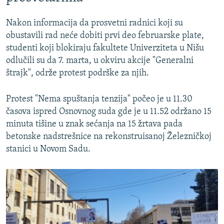
Nakon informacija da prosvetni radnici koji su
obustavili rad neće dobiti prvi deo februarske plate,
studenti koji blokiraju fakultete Univerziteta u Nišu
odlučili su da 7. marta, u okviru akcije "Generalni
štrajk", održe protest podrške za njih.
Protest "Nema spuštanja tenzija" počeo je u 11.30
časova ispred Osnovnog suda gde je u 11.52 održano 15
minuta tišine u znak sećanja na 15 žrtava pada
betonske nadstrešnice na rekonstruisanoj Železničkoj
stanici u Novom Sadu.