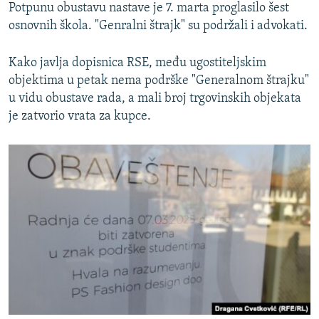
Potpunu obustavu nastave je 7. marta proglasilo šest
osnovnih škola. "Genralni štrajk" su podržali i advokati.
Kako javlja dopisnica RSE, među ugostiteljskim
objektima u petak nema podrške "Generalnom štrajku"
u vidu obustave rada, a mali broj trgovinskih objekata
je zatvorio vrata za kupce.