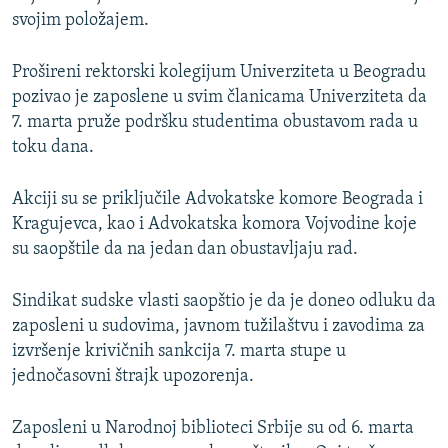
svojim položajem.
Prošireni rektorski kolegijum Univerziteta u Beogradu
pozivao je zaposlene u svim članicama Univerziteta da
7. marta pruže podršku studentima obustavom rada u
toku dana.
Akciji su se priključile Advokatske komore Beograda i
Kragujevca, kao i Advokatska komora Vojvodine koje
su saopštile da na jedan dan obustavljaju rad.
Sindikat sudske vlasti saopštio je da je doneo odluku da
zaposleni u sudovima, javnom tužilaštvu i zavodima za
izvršenje krivičnih sankcija 7. marta stupe u
jednočasovni štrajk upozorenja.
Zaposleni u Narodnoj biblioteci Srbije su od 6. marta