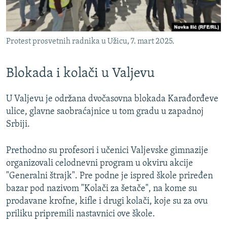
Protest prosvetnih radnika u Užicu, 7. mart 2025.
Blokada i kolači u Valjevu
U Valjevu je održana dvočasovna blokada Karađorđeve
ulice, glavne saobraćajnice u tom gradu u zapadnoj
Srbiji.
Prethodno su profesori i učenici Valjevske gimnazije
organizovali celodnevni program u okviru akcije
"Generalni štrajk". Pre podne je ispred škole priređen
bazar pod nazivom "Kolači za šetače", na kome su
prodavane krofne, kifle i drugi kolači, koje su za ovu
priliku pripremili nastavnici ove škole.