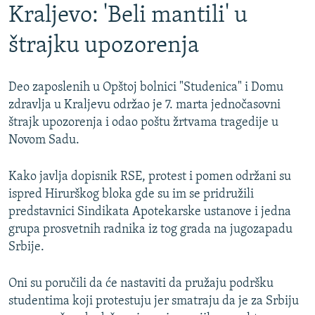
Kraljevo: 'Beli mantili' u
štrajku upozorenja
Deo zaposlenih u Opštoj bolnici "Studenica" i Domu
zdravlja u Kraljevu održao je 7. marta jednočasovni
štrajk upozorenja i odao poštu žrtvama tragedije u
Novom Sadu.
Kako javlja dopisnik RSE, protest i pomen održani su
ispred Hirurškog bloka gde su im se pridružili
predstavnici Sindikata Apotekarske ustanove i jedna
grupa prosvetnih radnika iz tog grada na jugozapadu
Srbije.
Oni su poručili da će nastaviti da pružaju podršku
studentima koji protestuju jer smatraju da je za Srbiju