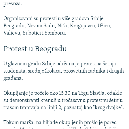
prevoza.
Organizovani su protesti u više gradova Srbije -
Beogradu, Novom Sadu, Nišu, Kragujevcu, Užicu,
Valjevu, Subotici i Somboru.
Protest u Beogradu
U glavnom gradu Srbije održana je protestna šetnja
studenata, srednjoškolaca, prosvetnih radnika i drugih
građana.
Okupljanje je počelo oko 15.30 na Trgu Slavija, odakle
su demonstranti krenuli u tročasovnu protestnu šetnju
trasom tramvaja na liniji 2, poznatoj kao "krug dvojke".
Tokom marša, na hiljade okupljenih prošlo je pored