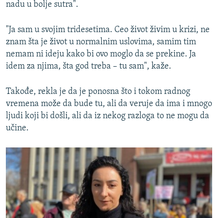
nadu u bolje sutra".
"Ja sam u svojim tridesetima. Ceo život živim u krizi, ne
znam šta je život u normalnim uslovima, samim tim
nemam ni ideju kako bi ovo moglo da se prekine. Ja
idem za njima, šta god treba – tu sam", kaže.
Takođe, rekla je da je ponosna što i tokom radnog
vremena može da bude tu, ali da veruje da ima i mnogo
ljudi koji bi došli, ali da iz nekog razloga to ne mogu da
učine.