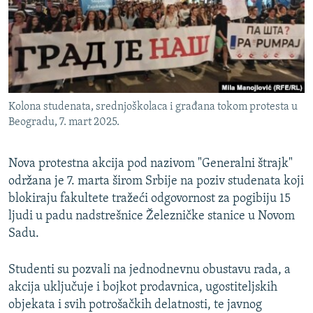
ISPRIČAJ MI
DNEVNO@RSE
SPECIJALI RSE
VIŠE OD NASLOVA
PRATITE NAS
Kolona studenata, srednjoškolaca i građana tokom protesta u
GENOCID U SREBRENICI
Beogradu, 7. mart 2025.
POPLAVE I KLIZIŠTA U BIH 2024.
Nova protestna akcija pod nazivom "Generalni štrajk"
TV LIBERTY
Sve RFE/RL stranice
održana je 7. marta širom Srbije na poziv studenata koji
POST SCRIPTUM
blokiraju fakultete tražeći odgovornost za pogibiju 15
MOJA EVROPA
ljudi u padu nadstrešnice Železničke stanice u Novom
Sadu.
TRI DECENIJE OD RATA U BIH
SVE KARTE DEJTONA
Studenti su pozvali na jednodnevnu obustavu rada, a
akcija uključuje i bojkot prodavnica, ugostiteljskih
NASTANAK I RASPAD JUGOSLAVIJE
objekata i svih potrošačkih delatnosti, te javnog