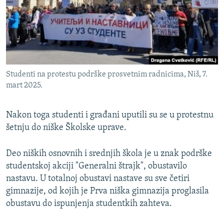
Studenti na protestu podrške prosvetnim radnicima, Niš, 7.
mart 2025.
Nakon toga studenti i građani uputili su se u protestnu
šetnju do niške Školske uprave.
Deo niških osnovnih i srednjih škola je u znak podrške
studentskoj akciji "Generalni štrajk", obustavilo
nastavu. U totalnoj obustavi nastave su sve četiri
gimnazije, od kojih je Prva niška gimnazija proglasila
obustavu do ispunjenja studentkih zahteva.