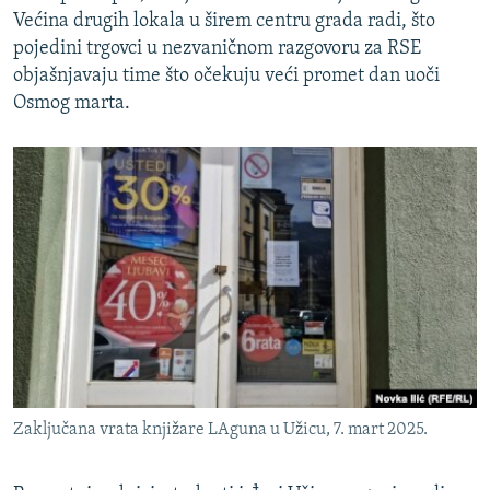
Većina drugih lokala u širem centru grada radi, što
pojedini trgovci u nezvaničnom razgovoru za RSE
objašnjavaju time što očekuju veći promet dan uoči
Osmog marta.
Zaključana vrata knjižare LAguna u Užicu, 7. mart 2025.