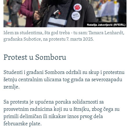
Idem za studentima, šta god treba - tu sam: Tamara Lenhardt,
građanka Subotice, na protestu 7. marta 2025.
Protest u Somboru
Studenti i građani Sombora održali su skup i protestnu
šetnju centralnim ulicama tog grada na severozapadu
zemlje.
Sa protesta je upućena poruka solidarnosti sa
prosvetnim radnicima koji su u štrajku, zbog čega su
primili delimičan ili nikakav iznos prvog dela
februarske plate.