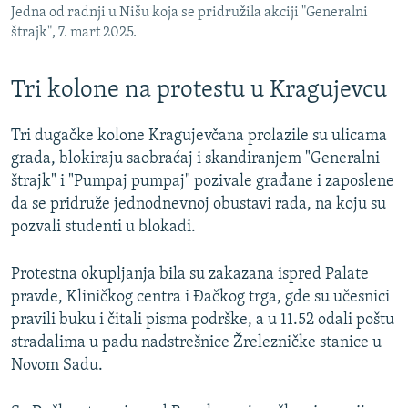
Jedna od radnji u Nišu koja se pridružila akciji "Generalni
štrajk", 7. mart 2025.
Tri kolone na protestu u Kragujevcu
Tri dugačke kolone Kragujevčana prolazile su ulicama
grada, blokiraju saobraćaj i skandiranjem "Generalni
štrajk" i "Pumpaj pumpaj" pozivale građane i zaposlene
da se pridruže jednodnevnoj obustavi rada, na koju su
pozvali studenti u blokadi.
Protestna okupljanja bila su zakazana ispred Palate
pravde, Kliničkog centra i Đačkog trga, gde su učesnici
pravili buku i čitali pisma podrške, a u 11.52 odali poštu
stradalima u padu nadstrešnice Žrelezničke stanice u
Novom Sadu.