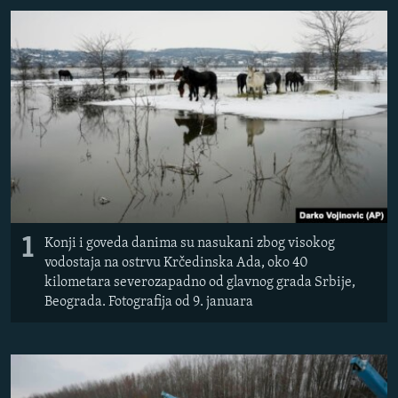
ISPRIČAJ MI
DNEVNO@RSE
SPECIJALI RSE
VIŠE OD NASLOVA
PRATITE NAS
GENOCID U SREBRENICI
POPLAVE I KLIZIŠTA U BIH 2024.
TV LIBERTY
Sve RFE/RL stranice
POST SCRIPTUM
1
Konji i goveda danima su nasukani zbog visokog
vodostaja na ostrvu Krčedinska Ada, oko 40
MOJA EVROPA
kilometara severozapadno od glavnog grada Srbije,
Beograda. Fotografija od 9. januara
TRI DECENIJE OD RATA U BIH
SVE KARTE DEJTONA
NASTANAK I RASPAD JUGOSLAVIJE