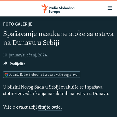
Dostupni
linkovi
Pređite
FOTO GALERIJE
na
VIJESTI
Spašavanje nasukane stoke sa ostrva
glavni
BOSNA I HERCEGOVINA
sadržaj
na Dunavu u Srbiji
SLUŠAJTE
SRBIJA
Pređite
na
10. januar/siječanj, 2024.
KOSOVO
glavnu
YouTube Music
Podijelite
CRNA GORA
navigaciju
Pređite
VIZUELNO
Dodajte Radio Slobodna Evropa u vaš Google izvor
Spotify
na
PODCASTI
VIDEO
pretragu
U blizini Novog Sada u Srbiji evakuiše se i spašava
RAT U UKRAJINI
stotine goveda i konja nasukanih na ostrvu u Dunavu.
FOTOGALERIJE
YouTube
KINA NA BALKANU
INFOGRAFIKE
Više o evakuaciji
čitajte ovde.
Pratite
RSE PRIČE IZ SVIJETA