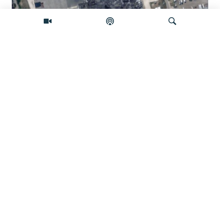
Pretraživač
Satelitski snimci otkrivaju štetu na
skladištima ruskog 'Amazona'
Video
Prva poseta Zelenskog Beogradu:
Najava jačanja saradnje Srbije i
Ukrajine
Doajen bh. alpinizma: 'Odustati u
pravo vrijeme je mantra'