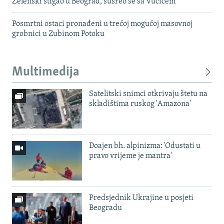
Zelenski stigao u Beograd, susreo se sa Vučićem
Posmrtni ostaci pronađeni u trećoj mogućoj masovnoj
grobnici u Zubinom Potoku
Multimedija
Satelitski snimci otkrivaju štetu na
skladištima ruskog 'Amazona'
Doajen bh. alpinizma: 'Odustati u
pravo vrijeme je mantra'
Predsjednik Ukrajine u posjeti
Beogradu