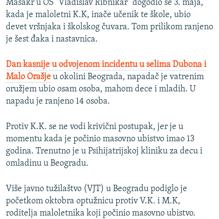
Masakr u OŠ "Vladislav Ribnikar" dogodio se 3. maja,
kada je maloletni K.K, inače učenik te škole, ubio
720p
720p
1080p
devet vršnjaka i školskog čuvara. Tom prilikom ranjeno
1080p
je šest đaka i nastavnica.
Dan kasnije u odvojenom incidentu u selima Dubona i
Malo Orašje
u okolini Beograda, napadač je vatrenim
oružjem ubio osam osoba, mahom dece i mladih. U
napadu je ranjeno 14 osoba.
Protiv K.K. se ne vodi krivični postupak, jer je u
momentu kada je počinio masovno ubistvo imao 13
godina. Trenutno je u Psihijatrijskoj kliniku za decu i
omladinu u Beogradu.
Više javno tužilaštvo (VJT) u Beogradu podiglo je
početkom oktobra optužnicu protiv V.K. i M.K,
roditelja maloletnika koji počinio masovno ubistvo.