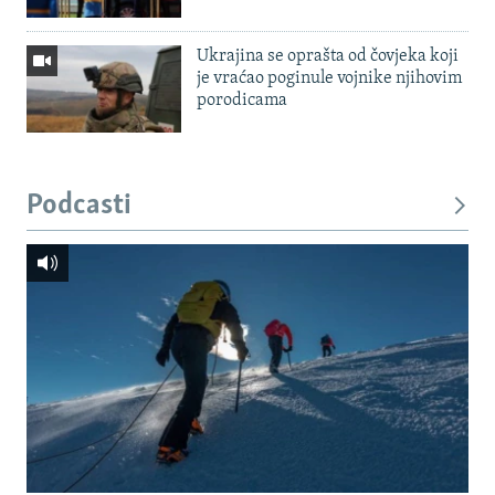
Ukrajina se oprašta od čovjeka koji
je vraćao poginule vojnike njihovim
porodicama
Podcasti