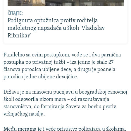
ČITAJTE:
Podignuta optužnica protiv roditelja
maloletnog napadača u školi 'Vladislav
Ribnikar'
Paralelno sa ovim postupkom, vode se i dva parnična
postupka po privatnoj tužbi – iza jedne je stalo 27
članova porodica ubijene dece, a drugu je podnela
porodica jedne ubijene devojčice.
Država je na masovnu pucnjavu u beogradskoj osnovnoj
školi odgovorila nizom mera – od razoružavanja
stanovništva, do formiranja Saveta za borbu protiv
vršnjačkog nasilja.
Među merama je i veće prisustvo policajaca u školama,