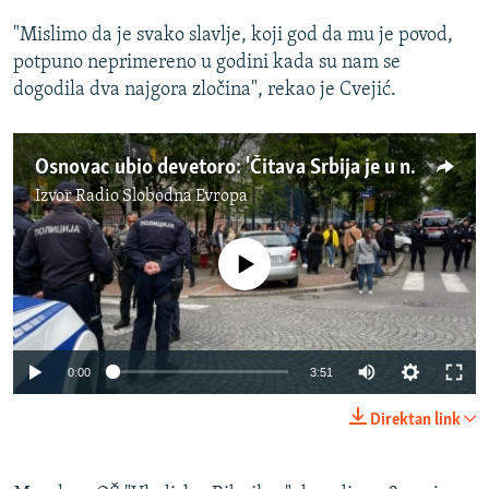
"Mislimo da je svako slavlje, koji god da mu je povod,
potpuno neprimereno u godini kada su nam se
dogodila dva najgora zločina", rekao je Cvejić.
Osnovac ubio devetoro: 'Čitava Srbija je u njegovim pucnjevima'
Izvor
Radio Slobodna Evropa
No media source currently available
Auto
0:00
3:51
240p
Direktan link
360p
Auto
240p
360p
480p
480p