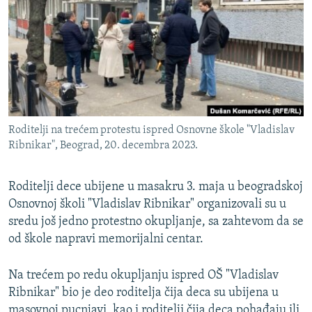
ISPRIČAJ MI
DNEVNO@RSE
SPECIJALI RSE
VIŠE OD NASLOVA
PRATITE NAS
GENOCID U SREBRENICI
Roditelji na trećem protestu ispred Osnovne škole "Vladislav
POPLAVE I KLIZIŠTA U BIH 2024.
Ribnikar", Beograd, 20. decembra 2023.
TV LIBERTY
Sve RFE/RL stranice
Roditelji dece ubijene u masakru 3. maja u beogradskoj
POST SCRIPTUM
Osnovnoj školi "Vladislav Ribnikar" organizovali su u
MOJA EVROPA
sredu još jedno protestno okupljanje, sa zahtevom da se
od škole napravi memorijalni centar.
TRI DECENIJE OD RATA U BIH
SVE KARTE DEJTONA
Na trećem po redu okupljanju ispred OŠ "Vladislav
NASTANAK I RASPAD JUGOSLAVIJE
Ribnikar" bio je deo roditelja čija deca su ubijena u
masovnoj pucnjavi, kao i roditelji čija deca pohađaju ili