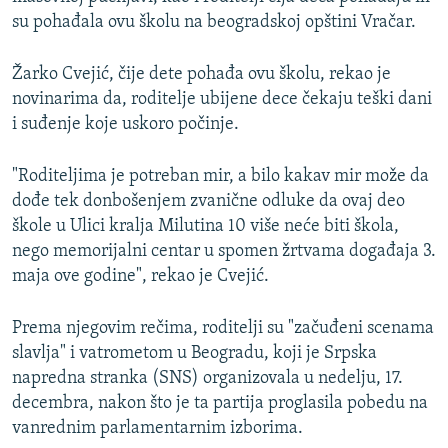
su pohađala ovu školu na beogradskoj opštini Vračar.
Žarko Cvejić, čije dete pohađa ovu školu, rekao je
novinarima da, roditelje ubijene dece čekaju teški dani
i suđenje koje uskoro počinje.
"Roditeljima je potreban mir, a bilo kakav mir može da
dođe tek donbošenjem zvanične odluke da ovaj deo
škole u Ulici kralja Milutina 10 više neće biti škola,
nego memorijalni centar u spomen žrtvama događaja 3.
maja ove godine", rekao je Cvejić.
Prema njegovim rečima, roditelji su "začuđeni scenama
slavlja" i vatrometom u Beogradu, koji je Srpska
napredna stranka (SNS) organizovala u nedelju, 17.
decembra, nakon što je ta partija proglasila pobedu na
vanrednim parlamentarnim izborima.