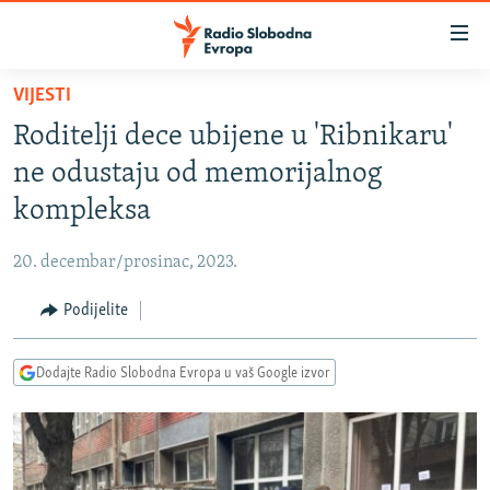
Dostupni
linkovi
Pređite
VIJESTI
na
VIJESTI
Roditelji dece ubijene u 'Ribnikaru'
glavni
BOSNA I HERCEGOVINA
sadržaj
ne odustaju od memorijalnog
SRBIJA
Pređite
kompleksa
na
KOSOVO
glavnu
20. decembar/prosinac, 2023.
CRNA GORA
navigaciju
Pređite
Podijelite
VIZUELNO
na
PODCASTI
VIDEO
pretragu
Dodajte Radio Slobodna Evropa u vaš Google izvor
RAT U UKRAJINI
FOTOGALERIJE
KINA NA BALKANU
INFOGRAFIKE
RSE PRIČE IZ SVIJETA