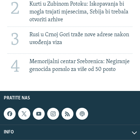
2
Kurti u Zubinom Potoku: Iskopavanja bi
mogla trajati mjesecima, Srbija bi trebala
otvoriti arhive
3
Rusi u Crnoj Gori traže nove adrese nakon
uvođenja viza
4
Memorijalni centar Srebrenica: Negiranje
genocida poraslo za više od 50 posto
PRATITE NAS
INFO