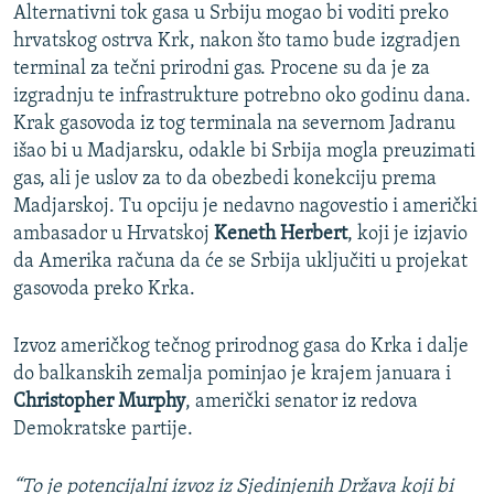
Alternativni tok gasa u Srbiju mogao bi voditi preko
hrvatskog ostrva Krk, nakon što tamo bude izgradjen
terminal za tečni prirodni gas. Procene su da je za
izgradnju te infrastrukture potrebno oko godinu dana.
Krak gasovoda iz tog terminala na severnom Jadranu
išao bi u Madjarsku, odakle bi Srbija mogla preuzimati
gas, ali je uslov za to da obezbedi konekciju prema
Madjarskoj. Tu opciju je nedavno nagovestio i američki
ambasador u Hrvatskoj
Keneth Herbert
, koji je izjavio
da Amerika računa da će se Srbija uključiti u projekat
gasovoda preko Krka.
Izvoz američkog tečnog prirodnog gasa do Krka i dalje
do balkanskih zemalja pominjao je krajem januara i
Christopher Murphy
, američki senator iz redova
Demokratske partije.
“To je potencijalni izvoz iz Sjedinjenih Država koji bi