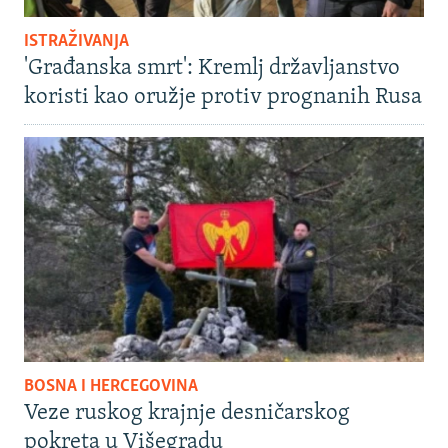
ISTRAŽIVANJA
'Građanska smrt': Kremlj državljanstvo
koristi kao oružje protiv prognanih Rusa
BOSNA I HERCEGOVINA
Veze ruskog krajnje desničarskog
pokreta u Višegradu