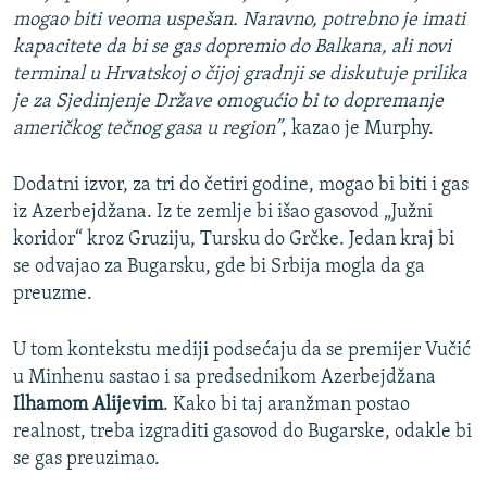
mogao biti veoma uspešan. Naravno, potrebno je imati
kapacitete da bi se gas dopremio do Balkana, ali novi
terminal u Hrvatskoj o čijoj gradnji se diskutuje prilika
je za Sjedinjenje Države omogućio bi to dopremanje
američkog tečnog gasa u region”
, kazao je Murphy.
Dodatni izvor, za tri do četiri godine, mogao bi biti i gas
iz Azerbejdžana. Iz te zemlje bi išao gasovod „Južni
koridor“ kroz Gruziju, Tursku do Grčke. Jedan kraj bi
se odvajao za Bugarsku, gde bi Srbija mogla da ga
preuzme.
U tom kontekstu mediji podsećaju da se premijer Vučić
u Minhenu sastao i sa predsednikom Azerbejdžana
Ilhamom Alijevim
. Kako bi taj aranžman postao
realnost, treba izgraditi gasovod do Bugarske, odakle bi
se gas preuzimao.