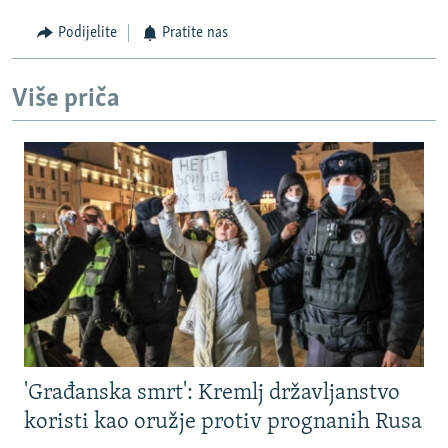
Podijelite
Pratite nas
Više priča
'Građanska smrt': Kremlj državljanstvo
koristi kao oružje protiv prognanih Rusa