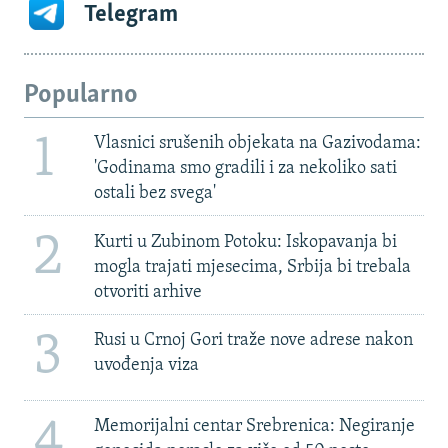
Telegram
Popularno
1
Vlasnici srušenih objekata na Gazivodama:
'Godinama smo gradili i za nekoliko sati
ostali bez svega'
2
Kurti u Zubinom Potoku: Iskopavanja bi
mogla trajati mjesecima, Srbija bi trebala
otvoriti arhive
3
Rusi u Crnoj Gori traže nove adrese nakon
uvođenja viza
4
Memorijalni centar Srebrenica: Negiranje