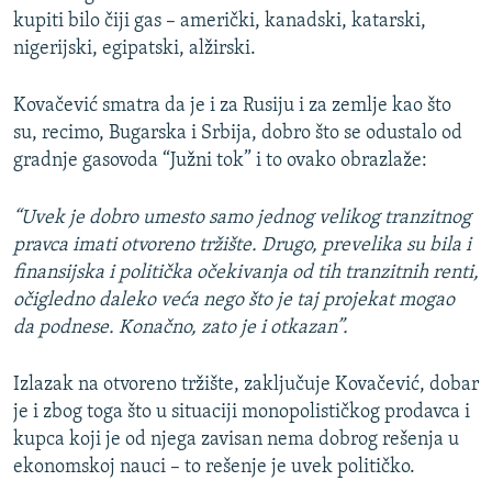
kupiti bilo čiji gas – američki, kanadski, katarski,
nigerijski, egipatski, alžirski.
Kovačević smatra da je i za Rusiju i za zemlje kao što
su, recimo, Bugarska i Srbija, dobro što se odustalo od
gradnje gasovoda “Južni tok” i to ovako obrazlaže:
“Uvek je dobro umesto samo jednog velikog tranzitnog
pravca imati otvoreno tržište. Drugo, prevelika su bila i
finansijska i politička očekivanja od tih tranzitnih renti,
očigledno daleko veća nego što je taj projekat mogao
da podnese. Konačno, zato je i otkazan”.
Izlazak na otvoreno tržište, zaključuje Kovačević, dobar
je i zbog toga što u situaciji monopolističkog prodavca i
kupca koji je od njega zavisan nema dobrog rešenja u
ekonomskoj nauci – to rešenje je uvek političko.