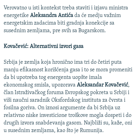
Verovatno u isti kontekst treba staviti i izjavu ministra
energetike
Aleksandra Antića
da će medju važnim
energetskim zadacima biti gradnja konekcije sa
susednim zemljama, pre svih sa Bugarskom.
Kovačević: Alternativni izvori gasa
Srbija je zemlja koja hronično ima tri do četiri puta
manju efikasnost korišćenja gasa i to se mora promeniti
da bi upotreba tog energenta uopšte imala
ekonomskog smisla, upozorava
Aleksandar Kovačević
,
član Istraživačkog foruma Evropskog pokreta u Srbiji i
viši naučni saradnik Oksfordskog instituta za čvrsta i
fosilna goriva. On iznosi argumente da bi Srbija uz
relativno niske investicione troškove mogla dospeti i do
drugih izvora snabdevanja gasom. Najbliži su, kaže, oni
u susednim zemljama, kao što je Rumunija.