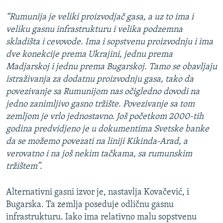
“Rumunija je veliki proizvodjač gasa, a uz to ima i
veliku gasnu infrastrukturu i velika podzemna
skladišta i cevovode. Ima i sopstvenu proizvodnju i ima
dve konekcije prema Ukrajini, jednu prema
Madjarskoj i jednu prema Bugarskoj. Tamo se obavljaju
istraživanja za dodatnu proizvodnju gasa, tako da
povezivanje sa Rumunijom nas očigledno dovodi na
jedno zanimljivo gasno tržište. Povezivanje sa tom
zemljom je vrlo jednostavno. Još početkom 2000-tih
godina predvidjeno je u dokumentima Svetske banke
da se možemo povezati na liniji Kikinda-Arad, a
verovatno i na još nekim tačkama, sa rumunskim
tržištem”.
Alternativni gasni izvor je, nastavlja Kovačević, i
Bugarska. Ta zemlja poseduje odličnu gasnu
infrastrukturu. Iako ima relativno malu sopstvenu