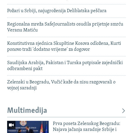
Požari u Srbiji, najugroženija Deliblatska peščara
Regionalna mreža SafeJournalists osudila prijetnje smrću
Veranu Matiću
Konstitutivna sjednica Skupštine Kosova odložena, Kurti
ponovo traži 'dodatno vrijeme' za dogovor
Saudijska Arabija, Pakistan i Turska potpisale zajednički
odbrambeni pakt
Zelenski u Beogradu, Vučić kaže da nisu razgovarali o
vojnoj saradnji
Multimedija
Prva poseta Zelenskog Beogradu:
Najava jačanja saradnje Srbije i