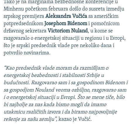
Tako je na marginama bezbednosne konferencije u
Minhenu početkom februara došlo do susreta izmedju
srpskog premijera
Aleksandra Vučića
sa američkim
potpredsednikom
Josephom Bidenom
i pomoćnicom
državnog sekretara
Victoriom Nuland
, u kome se
razgovaralo o energetskoj situaciji u regionu i u Evropi,
što je srpski predsednik vlade pre nekoliko dana i
potvrdio novinarima.
“Kao predsednik vlade moram da razmišljam o
energetskoj bezbednosti i stabilnosti Srbije u
budućnosti. Razgovarao sam i sa gospodinom Bidenom i
sa gospodjom Nouland veoma ozbiljno, razgovarao sam
i o energetskoj situaciji u Evropi. Što se mene tiče, bilo
bi najbolje za nas kada bismo mogli da imamo
utakmicu različitih izvora i da biramo najpovoljnije
rešenje za našu zemlju”,
kazao je Vučić.