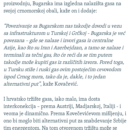
proizvodnju, Bugarska ima izgledna nalazišta gasa na
svojoj crnomorskoj obali, kaže on i dodaje:
“Povezivanje sa Bugarskom nas takodje dovodi u vezu
sa infrastrukturom u Turskoj i Grčkoj - Bugarska je već
povezana – gde se nalaze i izvori gasa iz centralne
Azije, kao što su Iran i Azerbejdzan, a tamo se nalaze i
terminali za tečni gas, što će reći da se tim putem
takodje može kupiti gas iz različitih izvora. Pored toga,
u Tursku stiže i ruski gas ovim postojećim cevovodom
ispod Crnog mora, tako da je, dakle, i to jedan
alternativni put”
, kaže Kovačević.
I hrvatsko tržište gasa, iako malo, ima dosta
interkonekcija – prema Austriji, Madjarskoj, Italiji - i
veoma je dinamično. Prema Kovečevićevom mišljenju, i
ono bi moglo biti alternativni put za snabdevanje Srbije
tim energentom. Na tom otvorenom tržištu može se