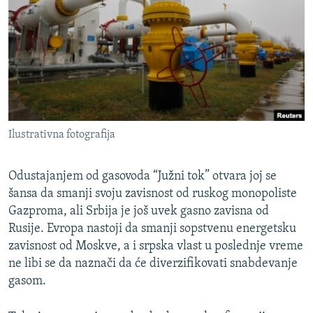
ISPRIČAJ MI
DNEVNO@RSE
SPECIJALI RSE
VIŠE OD NASLOVA
PRATITE NAS
GENOCID U SREBRENICI
Ilustrativna fotografija
POPLAVE I KLIZIŠTA U BIH 2024.
TV LIBERTY
Sve RFE/RL stranice
Odustajanjem od gasovoda “Južni tok” otvara joj se
POST SCRIPTUM
šansa da smanji svoju zavisnost od ruskog monopoliste
Gazproma, ali Srbija je još uvek gasno zavisna od
MOJA EVROPA
Rusije. Evropa nastoji da smanji sopstvenu energetsku
TRI DECENIJE OD RATA U BIH
zavisnost od Moskve, a i srpska vlast u poslednje vreme
ne libi se da naznači da će diverzifikovati snabdevanje
SVE KARTE DEJTONA
gasom.
NASTANAK I RASPAD JUGOSLAVIJE