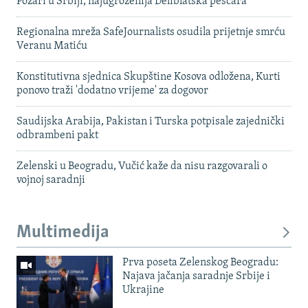
Požari u Srbiji, najugroženija Deliblatska peščara
Regionalna mreža SafeJournalists osudila prijetnje smrću
Veranu Matiću
Konstitutivna sjednica Skupštine Kosova odložena, Kurti
ponovo traži 'dodatno vrijeme' za dogovor
Saudijska Arabija, Pakistan i Turska potpisale zajednički
odbrambeni pakt
Zelenski u Beogradu, Vučić kaže da nisu razgovarali o
vojnoj saradnji
Multimedija
Prva poseta Zelenskog Beogradu:
Najava jačanja saradnje Srbije i
Ukrajine