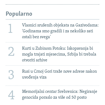
Popularno
1
Vlasnici srušenih objekata na Gazivodama:
'Godinama smo gradili i za nekoliko sati
ostali bez svega'
2
Kurti u Zubinom Potoku: Iskopavanja bi
mogla trajati mjesecima, Srbija bi trebala
otvoriti arhive
3
Rusi u Crnoj Gori traže nove adrese nakon
uvođenja viza
4
Memorijalni centar Srebrenica: Negiranje
genocida poraslo za više od 50 posto