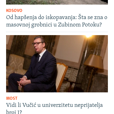
KOSOVO
Od hapšenja do iskopavanja: Šta se zna o
masovnoj grobnici u Zubinom Potoku?
MOST
Vidi li Vučić u univerzitetu neprijatelja
broj 1?