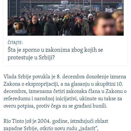
ČITAJTE:
Šta je sporno u zakonima zbog kojih se
protestuje u Srbiji?
Vlada Srbije povukla je 8. decembra donošenje izmena
Zakona o eksproprijaciji, a na glasanju u skupštini 10.
decembra, izmenama četiri zakonska člana u Zakonu o
referedumu i narodnoj inicijativi, ukinute su takse za
overu potpisa, protiv čega su se građani bunili.
Rio Tinto još je 2004. godine, istražujući oblast
zapadne Srbije, otkrio novu rudu „jadarit“,