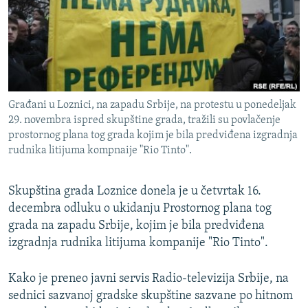
ISPRIČAJ MI
DNEVNO@RSE
SPECIJALI RSE
VIŠE OD NASLOVA
PRATITE NAS
Građani u Loznici, na zapadu Srbije, na protestu u ponedeljak
GENOCID U SREBRENICI
29. novembra ispred skupštine grada, tražili su povlačenje
prostornog plana tog grada kojim je bila predviđena izgradnja
POPLAVE I KLIZIŠTA U BIH 2024.
rudnika litijuma kompnaije "Rio Tinto".
TV LIBERTY
Sve RFE/RL stranice
POST SCRIPTUM
Skupština grada Loznice donela je u četvrtak 16.
decembra odluku o ukidanju Prostornog plana tog
MOJA EVROPA
grada na zapadu Srbije, kojim je bila predviđena
TRI DECENIJE OD RATA U BIH
izgradnja rudnika litijuma kompanije "Rio Tinto".
SVE KARTE DEJTONA
Kako je preneo javni servis Radio-televizija Srbije, na
NASTANAK I RASPAD JUGOSLAVIJE
sednici sazvanoj gradske skupštine sazvane po hitnom