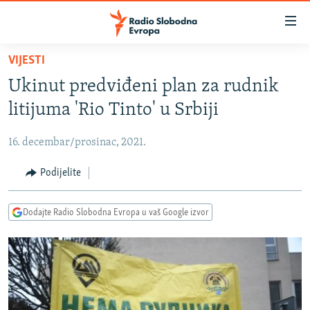
Dostupni
linkovi
Pređite
VIJESTI
na
VIJESTI
Ukinut predviđeni plan za rudnik
glavni
BOSNA I HERCEGOVINA
sadržaj
litijuma 'Rio Tinto' u Srbiji
SRBIJA
Pređite
na
16. decembar/prosinac, 2021.
KOSOVO
glavnu
CRNA GORA
Podijelite
navigaciju
Pređite
VIZUELNO
na
Dodajte Radio Slobodna Evropa u vaš Google izvor
PODCASTI
VIDEO
pretragu
RAT U UKRAJINI
FOTOGALERIJE
KINA NA BALKANU
INFOGRAFIKE
RSE PRIČE IZ SVIJETA