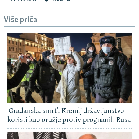
Više priča
'Građanska smrt': Kremlj državljanstvo
koristi kao oružje protiv prognanih Rusa