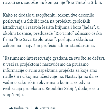
navodi se u saopštenju kompanije “Rio Tinto” u Srbiji.
Kako se dodaje u saopštenju, tokom dve decenije
poslovanja u Srbiji i rada na projektu geoloških
istraživanja i razvoja ležišta litijuma i bora "Jadar", u
okolini Loznice, preduzeće “Rio Tinto” odnosno ćerka
firma “Rio Sava Exploration”, posluju u skladu sa
zakonima i najvišim profesionalnim standardima.
“Razumemo interesovanje građana za sve što se dešava
u vezi sa projektom i nastavićemo da pružamo
informacije o svim aspektima projekta za koje smo
nadležni i u kojima učestvujemo. Nastavljamo da se
vodimo zakonskim okvirima u kojima se odvija
realizacija projekata u Republici Srbiji", dodaje se u
saopštenju.
Podijelite
Pratite nas