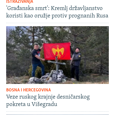
ISTRAŽIVANJA
'Građanska smrt': Kremlj državljanstvo
koristi kao oružje protiv prognanih Rusa
BOSNA I HERCEGOVINA
Veze ruskog krajnje desničarskog
pokreta u Višegradu