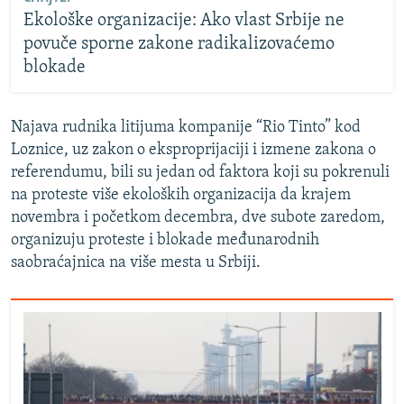
Ekološke organizacije: Ako vlast Srbije ne
povuče sporne zakone radikalizovaćemo
blokade
Najava rudnika litijuma kompanije “Rio Tinto” kod
Loznice, uz zakon o eksproprijaciji i izmene zakona o
referendumu, bili su jedan od faktora koji su pokrenuli
na proteste više ekoloških organizacija da krajem
novembra i početkom decembra, dve subote zaredom,
organizuju proteste i blokade međunarodnih
saobraćajnica na više mesta u Srbiji.