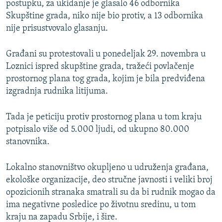
postupku, za ukidanje je glasalo 46 odbornika
Skupštine grada, niko nije bio protiv, a 13 odbornika
nije prisustvovalo glasanju.
Građani su protestovali u ponedeljak 29. novembra u
Loznici ispred skupštine grada, tražeći povlačenje
prostornog plana tog grada, kojim je bila predviđena
izgradnja rudnika litijuma.
Tada je peticiju protiv prostornog plana u tom kraju
potpisalo više od 5.000 ljudi, od ukupno 80.000
stanovnika.
Lokalno stanovništvo okupljeno u udruženja građana,
ekološke organizacije, deo stručne javnosti i veliki broj
opozicionih stranaka smatrali su da bi rudnik mogao da
ima negativne posledice po životnu sredinu, u tom
kraju na zapadu Srbije, i šire.