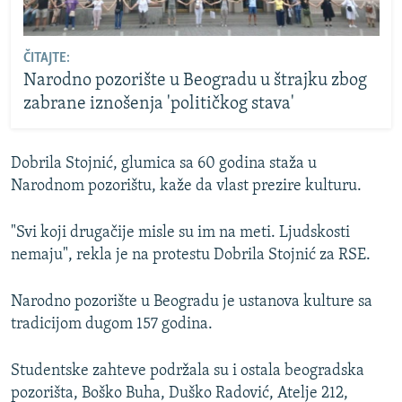
ČITAJTE:
Narodno pozorište u Beogradu u štrajku zbog
zabrane iznošenja 'političkog stava'
Dobrila Stojnić, glumica sa 60 godina staža u
Narodnom pozorištu, kaže da vlast prezire kulturu.
"Svi koji drugačije misle su im na meti. Ljudskosti
nemaju", rekla je na protestu Dobrila Stojnić za RSE.
Narodno pozorište u Beogradu je ustanova kulture sa
tradicijom dugom 157 godina.
Studentske zahteve podržala su i ostala beogradska
pozorišta, Boško Buha, Duško Radović, Atelje 212,