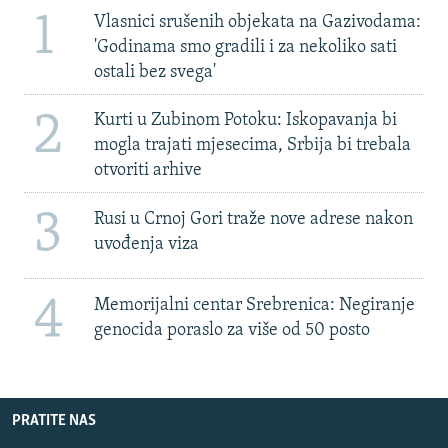
1
Vlasnici srušenih objekata na Gazivodama:
'Godinama smo gradili i za nekoliko sati
ostali bez svega'
2
Kurti u Zubinom Potoku: Iskopavanja bi
mogla trajati mjesecima, Srbija bi trebala
otvoriti arhive
3
Rusi u Crnoj Gori traže nove adrese nakon
uvođenja viza
4
Memorijalni centar Srebrenica: Negiranje
genocida poraslo za više od 50 posto
PRATITE NAS