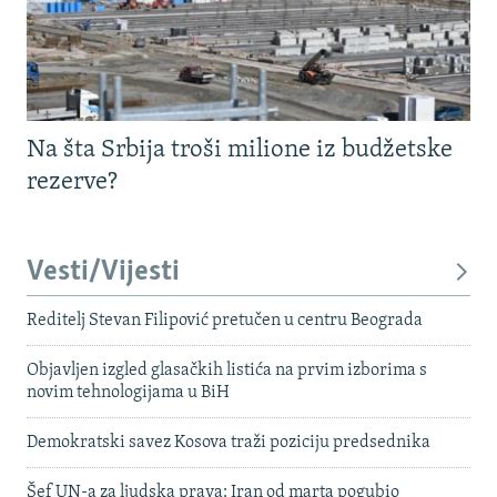
Na šta Srbija troši milione iz budžetske
rezerve?
Vesti/Vijesti
Reditelj Stevan Filipović pretučen u centru Beograda
Objavljen izgled glasačkih listića na prvim izborima s
novim tehnologijama u BiH
Demokratski savez Kosova traži poziciju predsednika
Šef UN-a za ljudska prava: Iran od marta pogubio