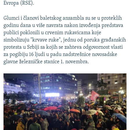
Evropa (RSE).
Glumci i članovi baletskog ansambla su se u proteklih
godinu dana u više navrata nakon izvođenja predstava
publici poklonili u crvenim rukavicama koje
simbolizuju "krvave ruke", jednu od poruka građanskih
protesta u Srbiji sa kojih se zahteva odgovornost vlasti
za pogibiju 16 ljudi u padu nadstrešnice novosadske
glavne železničke stanice 1. novembra.