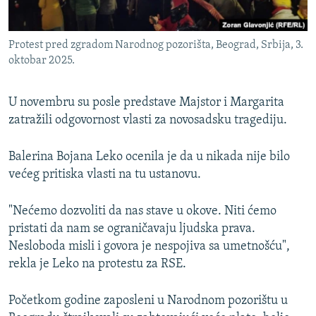
Protest pred zgradom Narodnog pozorišta, Beograd, Srbija, 3.
oktobar 2025.
U novembru su posle predstave Majstor i Margarita
zatražili odgovornost vlasti za novosadsku tragediju.
Balerina Bojana Leko ocenila je da u nikada nije bilo
većeg pritiska vlasti na tu ustanovu.
"Nećemo dozvoliti da nas stave u okove. Niti ćemo
pristati da nam se ograničavaju ljudska prava.
Nesloboda misli i govora je nespojiva sa umetnošću",
rekla je Leko na protestu za RSE.
Početkom godine zaposleni u Narodnom pozorištu u