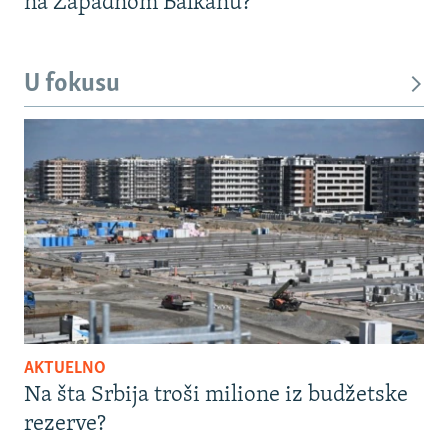
na Zapadnom Balkanu?
U fokusu
AKTUELNO
Na šta Srbija troši milione iz budžetske
rezerve?