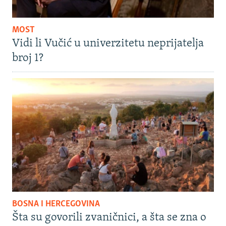
MOST
Vidi li Vučić u univerzitetu neprijatelja
broj 1?
BOSNA I HERCEGOVINA
Šta su govorili zvaničnici, a šta se zna o