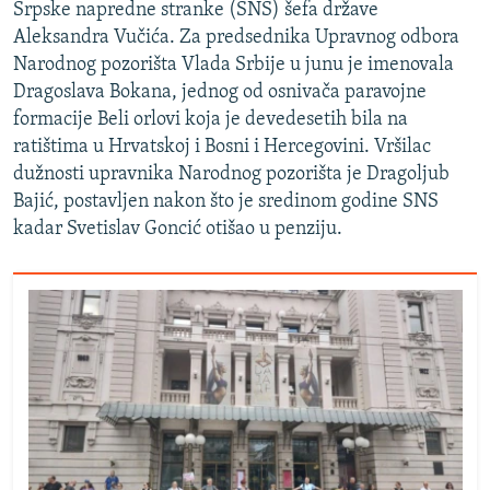
Srpske napredne stranke (SNS) šefa države
Aleksandra Vučića. Za predsednika Upravnog odbora
Narodnog pozorišta Vlada Srbije u junu je imenovala
Dragoslava Bokana, jednog od osnivača paravojne
formacije Beli orlovi koja je devedesetih bila na
ratištima u Hrvatskoj i Bosni i Hercegovini. Vršilac
dužnosti upravnika Narodnog pozorišta je Dragoljub
Bajić, postavljen nakon što je sredinom godine SNS
kadar Svetislav Goncić otišao u penziju.