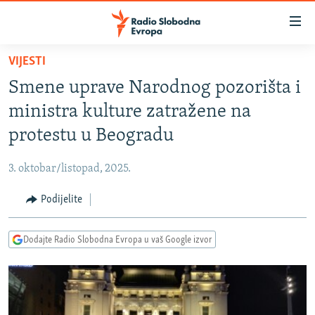
Dostupni
linkovi
Pređite
VIJESTI
na
VIJESTI
Smene uprave Narodnog pozorišta i
glavni
BOSNA I HERCEGOVINA
sadržaj
ministra kulture zatražene na
SRBIJA
Pređite
protestu u Beogradu
na
KOSOVO
glavnu
3. oktobar/listopad, 2025.
CRNA GORA
navigaciju
Pređite
Podijelite
VIZUELNO
na
PODCASTI
VIDEO
pretragu
Dodajte Radio Slobodna Evropa u vaš Google izvor
RAT U UKRAJINI
FOTOGALERIJE
KINA NA BALKANU
INFOGRAFIKE
RSE PRIČE IZ SVIJETA