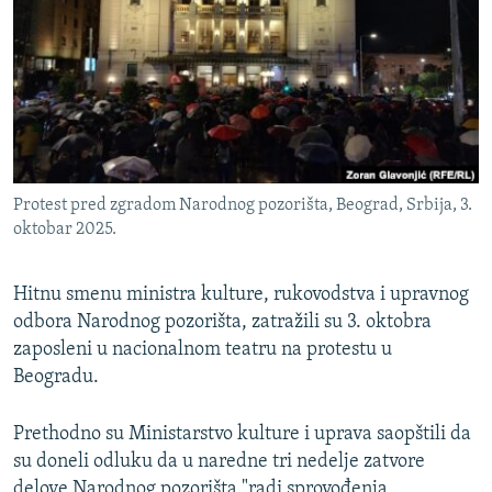
ISPRIČAJ MI
DNEVNO@RSE
SPECIJALI RSE
VIŠE OD NASLOVA
PRATITE NAS
GENOCID U SREBRENICI
Protest pred zgradom Narodnog pozorišta, Beograd, Srbija, 3.
POPLAVE I KLIZIŠTA U BIH 2024.
oktobar 2025.
TV LIBERTY
Sve RFE/RL stranice
Hitnu smenu ministra kulture, rukovodstva i upravnog
POST SCRIPTUM
odbora Narodnog pozorišta, zatražili su 3. oktobra
MOJA EVROPA
zaposleni u nacionalnom teatru na protestu u
Beogradu.
TRI DECENIJE OD RATA U BIH
SVE KARTE DEJTONA
Prethodno su Ministarstvo kulture i uprava saopštili da
NASTANAK I RASPAD JUGOSLAVIJE
su doneli odluku da u naredne tri nedelje zatvore
delove Narodnog pozorišta "radi sprovođenja