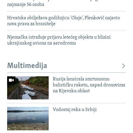
najmanje 56 osoba
Hrvatska obilježava godišnjicu 'Oluje', Plenković najavio
nova prava za branitelje
Njemačka istražuje prijavu letećeg objekta u blizini
ukrajinskog aviona na aerodromu
Multimedija
Rusija lansirala smrtonosnu
balističku raketu, napad dronovima
na Kijevsku oblast
Vodostaj reka u Srbiji