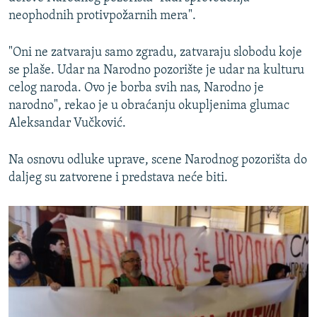
neophodnih protivpožarnih mera".
"Oni ne zatvaraju samo zgradu, zatvaraju slobodu koje
se plaše. Udar na Narodno pozorište je udar na kulturu
celog naroda. Ovo je borba svih nas, Narodno je
narodno", rekao je u obraćanju okupljenima glumac
Aleksandar Vučković.
Na osnovu odluke uprave, scene Narodnog pozorišta do
daljeg su zatvorene i predstava neće biti.