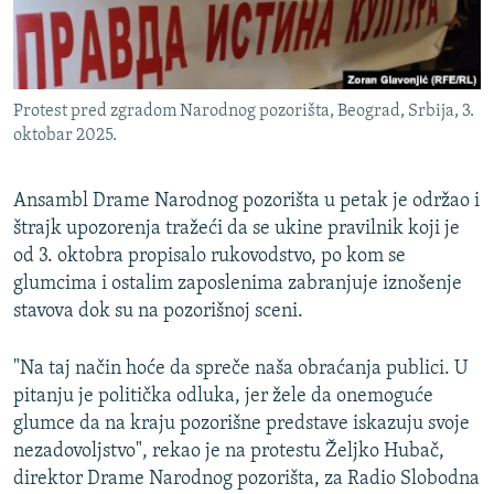
Protest pred zgradom Narodnog pozorišta, Beograd, Srbija, 3.
oktobar 2025.
Ansambl Drame Narodnog pozorišta u petak je održao i
štrajk upozorenja tražeći da se ukine pravilnik koji je
od 3. oktobra propisalo rukovodstvo, po kom se
glumcima i ostalim zaposlenima zabranjuje iznošenje
stavova dok su na pozorišnoj sceni.
"Na taj način hoće da spreče naša obraćanja publici. U
pitanju je politička odluka, jer žele da onemoguće
glumce da na kraju pozorišne predstave iskazuju svoje
nezadovoljstvo", rekao je na protestu Željko Hubač,
direktor Drame Narodnog pozorišta, za Radio Slobodna